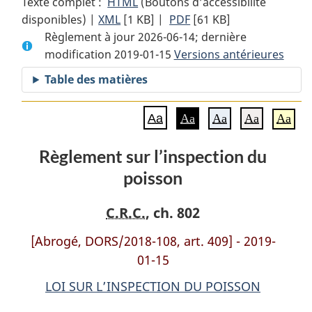
Texte complet :
HTML
Texte
(Boutons d’accessibilité
disponibles) |
XML
Texte
[1 KB]
complet
|
PDF
Texte
[61 KB]
Règlement à jour 2026-06-14; dernière
complet
:
complet
modification 2019-01-15
:
Règlement
Versions antérieures
:
Règlement
sur
Règlement
Table des matières
sur
l’inspection
sur
l’inspection
du
l’inspection
Aa
Aa
Aa
Aa
Aa
du
poisson
du
poisson
poisson
Règlement sur l’inspection du
poisson
C.R.C.
, ch. 802
[Abrogé, DORS/2018-108, art. 409] - 2019-
01-15
LOI SUR L’INSPECTION DU POISSON