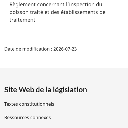
Règlement concernant l’inspection du
poisson traité et des établissements de
traitement
D
Date de modification :
2026-07-23
é
t
a
Site Web de la législation
i
l
Textes constitutionnels
s
Ressources connexes