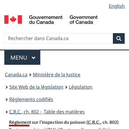
Language
English
Passer
Passer
Passer
au
à
à
selection
contenu
«
la
principal
À
version
propos
HTML
Recherche
R
Rec
de
simplifiée
d
ce
C
Menu
site
MENU
PRINCIPAL
You
Canada.ca
Ministère de la Justice
are
Site Web de la législation
Législation
here:
Règlements codifiés
C.R.C.
, ch. 802 - Table des matières
Règlement sur l’inspection du poisson (
C.R.C.
, ch. 802)