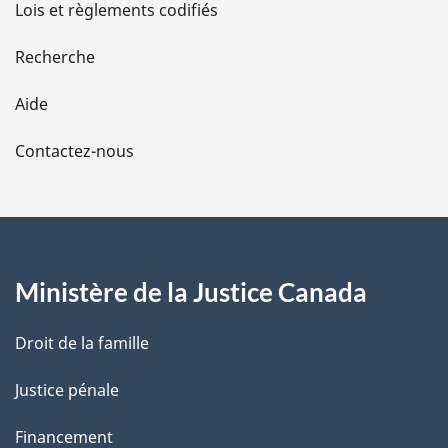
d
Lois et règlements codifiés
e
Recherche
l
Aide
a
Contactez-nous
p
a
g
Ministère de la Justice Canada
e
Droit de la famille
Justice pénale
Financement