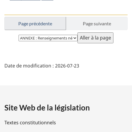
Page précédente
Page suivante
Choisissez
la
page
D
Date de modification :
2026-07-23
é
t
a
Site Web de la législation
i
l
Textes constitutionnels