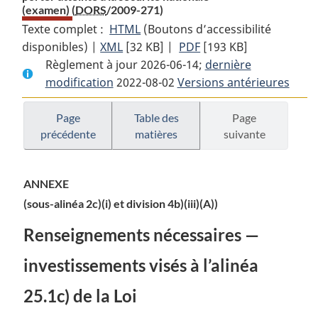
(examen) (
DORS
/2009-271)
Texte complet :
HTML
Texte
(Boutons d’accessibilité
disponibles) |
XML
Texte
[32 KB]
complet
|
PDF
Texte
[193 KB]
Règlement à jour 2026-06-14;
complet
:
complet
dernière
modification
2022-08-02
:
Règlement
Versions antérieures
:
Règlement
sur
Règlement
sur
les
sur
Page
Table des
Page
précédente
matières
suivante
les
investissements
les
investissements
susceptibles
investissements
susceptibles
de
susceptibles
ANNEXE
de
porter
de
(sous-alinéa 2c)(i) et division 4b)(iii)(A))
porter
atteinte
porter
atteinte
à
atteinte
Renseignements nécessaires —
à
la
à
la
sécurité
la
investissements visés à l’alinéa
sécurité
nationale
sécurité
25.1c) de la Loi
nationale
(examen)
nationale
(examen)
(examen)