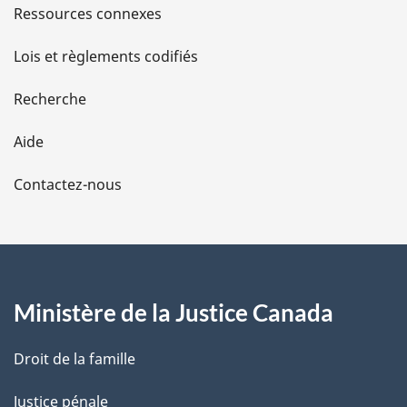
s
Ressources connexes
d
Lois et règlements codifiés
e
Recherche
l
Aide
a
Contactez-nous
p
a
g
Ministère de la Justice Canada
e
Droit de la famille
Justice pénale