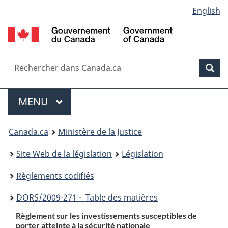
Language
English
Passer
Passer
Passer
au
à
à
selection
contenu
«
la
principal
À
version
propos
HTML
Recherche
R
Rec
de
simplifiée
d
ce
C
Menu
site
MENU
PRINCIPAL
You
Canada.ca
Ministère de la Justice
are
Site Web de la législation
Législation
here:
Règlements codifiés
DORS
/2009-271 - Table des matières
Règlement sur les investissements susceptibles de
porter atteinte à la sécurité nationale