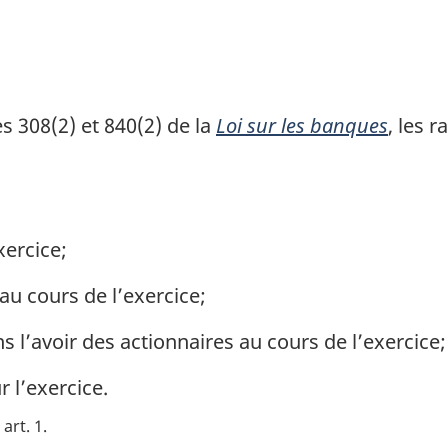
b
a
s
d
s 308(2) et 840(2) de la
Loi sur les banques
, les 
e
p
a
g
xercice;
e
au cours de l’exercice;
 l’avoir des actionnaires au cours de l’exercice;
r l’exercice.
art. 1