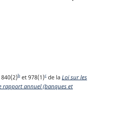
b
c
N
, 840(2)
N
et 978(1)
N
de la
Loi sur les
e rapport annuel (banques et
o
o
t
t
e
e
d
d
e
e