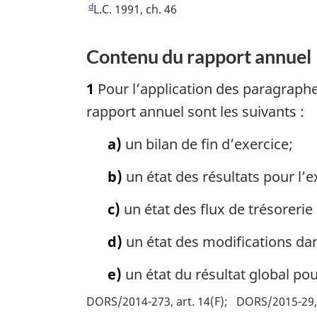
o
t
e
d
R
L.C. 1991, ch. 46
e
u
o
t
e
b
r
u
o
t
Contenu du rapport annuel
a
à
r
u
o
l
à
r
s
u
1
Pour l’application des paragraphe
a
l
à
r
d
r
rapport annuel sont les suivants :
a
l
à
e
é
r
a
l
a)
un bilan de fin d’exercice;
f
p
é
r
a
é
f
é
a
r
b)
un état des résultats pour l’e
r
é
f
é
g
e
r
é
f
c)
un état des flux de trésorerie 
e
n
e
r
é
c
n
e
r
d)
un état des modifications dans
e
c
n
e
d
e
c
e)
un état du résultat global pou
n
e
d
e
c
DORS/2014-273, art. 14(F)
DORS/2015-29, 
l
e
d
e