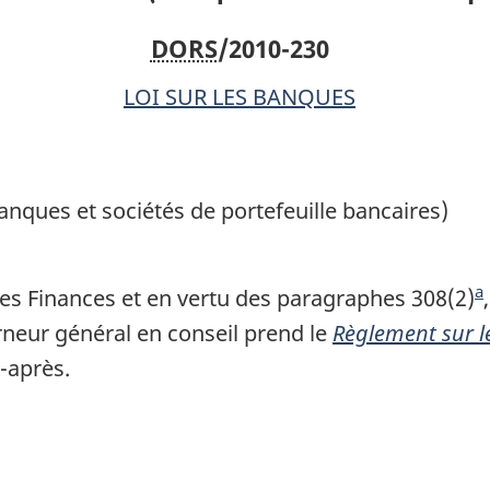
(banques
(banques
DORS
/2010-230
et
et
sociétés
sociétés
LOI SUR LES BANQUES
de
de
portefeuille
portefeuille
bancaires)
bancaires)
anques et sociétés de portefeuille bancaires)
a
s Finances et en vertu des paragraphes 308(2)
rneur général en conseil prend le
Règlement sur l
o
i-après.
t
e
d
e