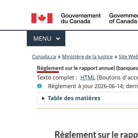
Language
selection
Menu
MENU
PRINCIPAL
You
Canada.ca
Ministère de la Justice
Site Web
are
Règlement sur le rapport annuel (banques 
Texte complet :
HTML
Texte
(Boutons d’acces
here:
Règlement à jour 2026-06-14; dern
complet
:
Table des matières
Règlement
sur
le
rapport
Règlement sur le rapp
annuel