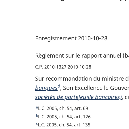
(banques
et
sociétés
de
Enregistrement 2010-10-28
portefeuille
bancaires)
Règlement sur le rapport annuel (b
C.P. 2010-1327 2010-10-28
Sur recommandation du ministre de
d
banques
N
, Son Excellence le Gouve
sociétés de portefeuille bancaires)
o
, c
t
a
R
L.C. 2005, ch. 54, art. 69
e
e
b
R
L.C. 2005, ch. 54, art. 126
t
e
d
c
R
L.C. 2005, ch. 54, art. 135