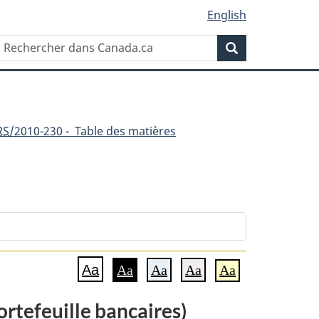
English
Rechercher
Recherche
dans
Canada.ca
RS
/2010-230 - Table des matières
Aa
Aa
Aa
Aa
Aa
ortefeuille bancaires)