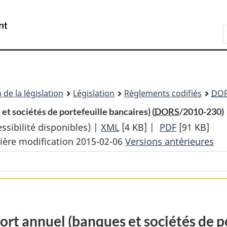
Passer
Passer
Passer
au
à
à
Recherche
contenu
«
la
principal
À
version
propos
HTML
de
simplifiée
ce
 de la législation
Législation
Règlements codifiés
DO
site
et sociétés de portefeuille bancaires) (
DORS
/2010-230)
sibilité disponibles) |
XML
Texte
[4 KB]
|
PDF
Texte
[91 KB]
ière modification 2015-02-06
complet
Versions antérieures
complet
:
:
Règlement
Règlement
sur
sur
le
le
rapport
rapport
ort annuel (banques et sociétés de p
annuel
annuel