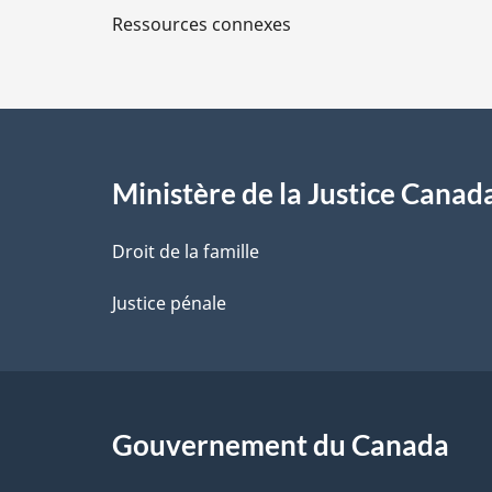
e
Ressources connexes
s
d
e
l
Ministère de la Justice Canad
a
Droit de la famille
p
Justice pénale
a
g
Gouvernement du Canada
e