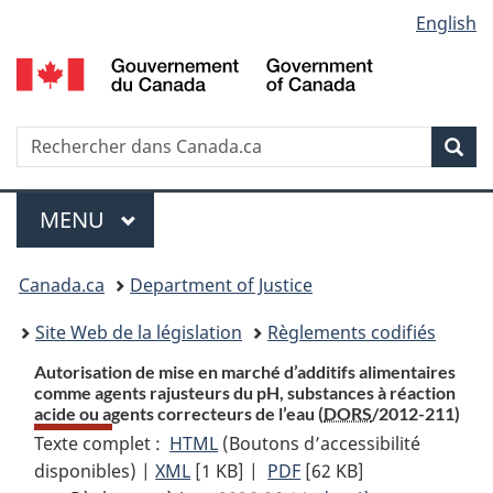
Language
English
Passer
Passer
Passer
au
à
à
selection
contenu
«
la
principal
À
version
propos
HTML
Recherche
R
Rec
de
simplifiée
d
ce
C
Menu
site
MENU
PRINCIPAL
You
Canada.ca
Department of Justice
are
Site Web de la législation
Règlements codifiés
here:
Autorisation de mise en marché d’additifs alimentaires
comme agents rajusteurs du pH, substances à réaction
acide ou agents correcteurs de l’eau (
DORS
/2012-211)
Texte complet :
HTML
Texte
(Boutons d’accessibilité
disponibles) |
XML
Texte
[1 KB]
complet
|
PDF
Texte
[62 KB]