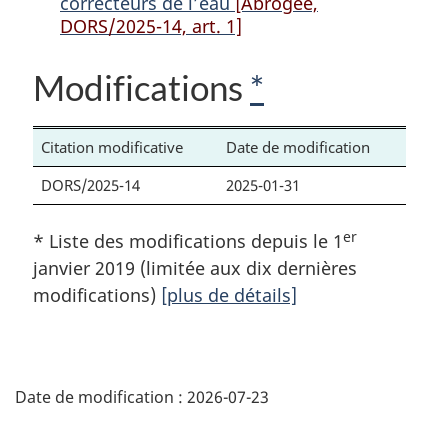
correcteurs de l’eau
[Abrogée,
ou
agents
ou
DORS/2025-14, art. 1]
agents
correcteurs
agents
correcteurs
de
correcteurs
Modifications
*
de
l’eau
de
l’eau
l’eau
Citation modificative
Date de modification
DORS/2025-14
2025-01-31
er
* Liste des modifications depuis le 1
janvier 2019 (limitée aux dix dernières
modifications)
[plus de détails]
D
Date de modification :
2026-07-23
é