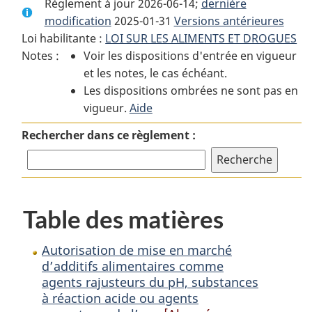
Règlement à jour 2026-06-14;
complet
:
complet
dernière
modification
2025-01-31
:
Autorisation
Versions antérieures
:
Loi habilitante :
LOI SUR LES ALIMENTS ET DROGUES
Autorisation
de
Autorisation
Notes :
Voir les dispositions d'entrée en vigueur
de
mise
de
et les notes, le cas échéant.
mise
en
mise
Les dispositions ombrées ne sont pas en
en
marché
en
vigueur.
marché
Aide
d’additifs
marché
d’additifs
alimentaires
d’additifs
Rechercher dans ce règlement :
alimentaires
comme
alimentaires
comme
agents
comme
agents
rajusteurs
agents
rajusteurs
du
rajusteurs
Table des matières
du
pH,
du
pH,
substances
pH,
substances
à
substances
Autorisation de mise en marché
à
réaction
à
d’additifs alimentaires comme
agents rajusteurs du pH, substances
réaction
acide
réaction
à réaction acide ou agents
acide
ou
acide