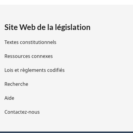
t
a
Site Web de la législation
i
l
Textes constitutionnels
s
Ressources connexes
d
Lois et règlements codifiés
e
Recherche
l
Aide
a
Contactez-nous
p
a