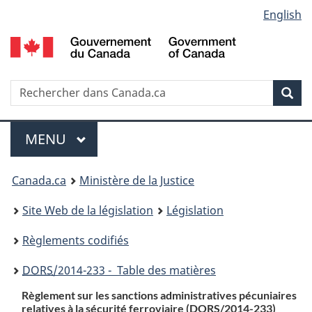
Language
English
Passer
Passer
Passer
au
à
à
selection
contenu
«
la
principal
À
version
propos
HTML
Recherche
R
Rec
de
simplifiée
d
ce
C
Menu
site
MENU
PRINCIPAL
You
Canada.ca
Ministère de la Justice
are
Site Web de la législation
Législation
here:
Règlements codifiés
DORS
/2014-233 - Table des matières
Règlement sur les sanctions administratives pécuniaires
relatives à la sécurité ferroviaire (DORS/2014-233)