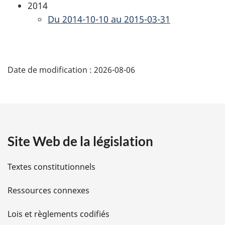
2014
Du 2014-10-10 au 2015-03-31
D
Date de modification :
2026-08-06
é
t
a
Site Web de la législation
i
l
Textes constitutionnels
s
Ressources connexes
d
Lois et règlements codifiés