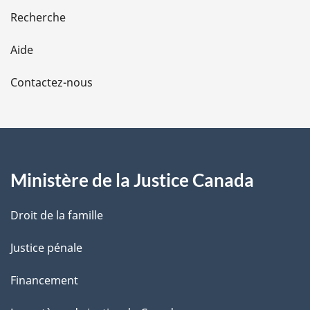
e
Recherche
l
Aide
a
Contactez-nous
p
a
g
Ministère de la Justice Canada
e
Droit de la famille
Justice pénale
Financement