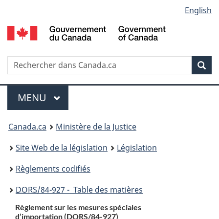
Language
English
Passer
Passer
Passer
au
à
à
selection
contenu
«
la
principal
À
version
propos
HTML
Recherche
R
Rec
de
simplifiée
d
ce
C
Menu
site
MENU
PRINCIPAL
You
Canada.ca
Ministère de la Justice
are
Site Web de la législation
Législation
here:
Règlements codifiés
DORS
/84-927 - Table des matières
Règlement sur les mesures spéciales
d’importation (
DORS
/84-927)