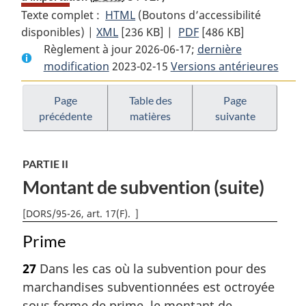
Texte complet :
HTML
Texte
(Boutons d’accessibilité
disponibles) |
XML
Texte
[236 KB]
complet
|
PDF
Texte
[486 KB]
Règlement à jour 2026-06-17;
complet
:
dernière
complet
modification
2023-02-15
:
Règlement
Versions antérieures
:
Règlement
sur
Règlement
sur
les
sur
Page
Table des
Page
précédente
matières
suivante
les
mesures
les
mesures
spéciales
mesures
spéciales
d’importation
spéciales
PARTIE II
d’importation
d’importation
Montant de subvention (suite)
[
DORS/95-26, art. 17(F)
]
Prime
27
Dans les cas où la subvention pour des
marchandises subventionnées est octroyée
sous forme de prime, le montant de