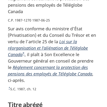
pensions des employés de Téléglobe
Canada
C.P. 1987-1270 1987-06-25
Sur avis conforme du ministre d’État
(Privatisation) et du Conseil du Trésor et en
vertu de l’article 25 de la
Loi sur la
réorganisation et l’aliénation de Téléglobe
*
Canada
N
, il plaît à Son Excellence le
Gouverneur général en conseil de prendre
o
le
Règlement concernant la protection des
t
pensions des employés de Téléglobe Canada
e
,
ci-après.
d
e
*
R
S.C. 1987, ch. 12
b
e
a
t
Titre abrégé
o
s