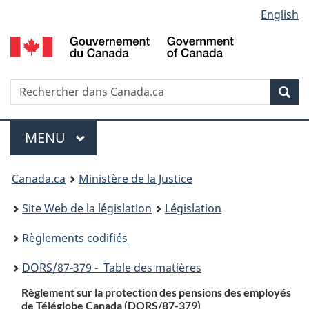
Language
English
Passer
Passer
Passer
au
à
à
selection
contenu
«
la
principal
À
version
propos
HTML
Recherche
R
Rec
de
simplifiée
d
ce
C
Menu
site
MENU
PRINCIPAL
You
Canada.ca
Ministère de la Justice
are
Site Web de la législation
Législation
here:
Règlements codifiés
DORS
/87-379 - Table des matières
Règlement sur la protection des pensions des employés
de Téléglobe Canada (
DORS
/87-379)