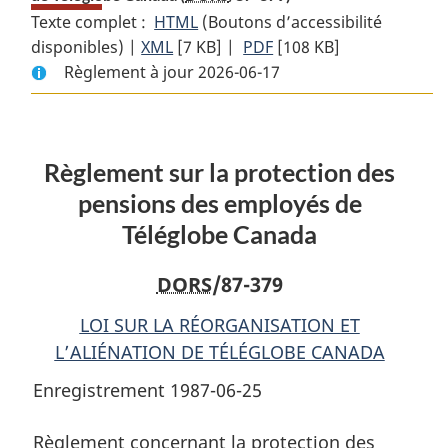
Texte complet :
HTML
Texte
(Boutons d’accessibilité
disponibles) |
XML
Texte
[7 KB]
complet
|
PDF
Texte
[108 KB]
Règlement à jour 2026-06-17
complet
:
complet
:
Règlement
:
Règlement
sur
Règlement
sur
la
sur
Règlement sur la protection des
la
protection
la
protection
des
protection
pensions des employés de
des
pensions
des
Téléglobe Canada
pensions
des
pensions
des
employés
des
DORS
/87-379
employés
de
employés
de
Téléglobe
de
LOI SUR LA RÉORGANISATION ET
Téléglobe
Canada
Téléglobe
L’ALIÉNATION DE TÉLÉGLOBE CANADA
Canada
Canada
Enregistrement 1987-06-25
Règlement concernant la protection des