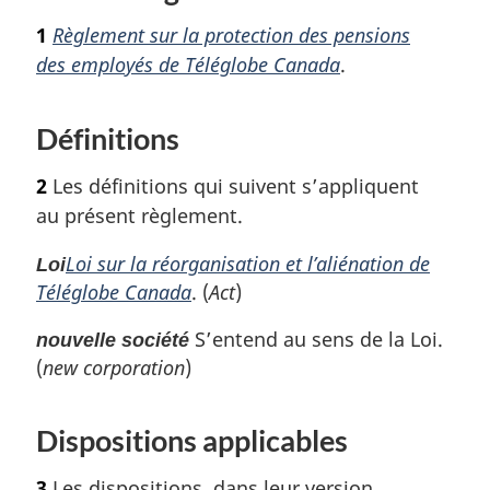
u
d
1
Règlement sur la protection des pensions
r
e
à
des employés de Téléglobe Canada
.
p
l
a
a
Définitions
r
g
é
e
f
2
Les définitions qui suivent s’appliquent
é
au présent règlement.
r
e
Loi sur la réorganisation et l’aliénation de
Loi
n
Téléglobe Canada
. (
Act
)
c
e
S’entend au sens de la Loi.
nouvelle société
d
(
new corporation
)
e
l
a
Dispositions applicables
n
o
3
Les dispositions, dans leur version