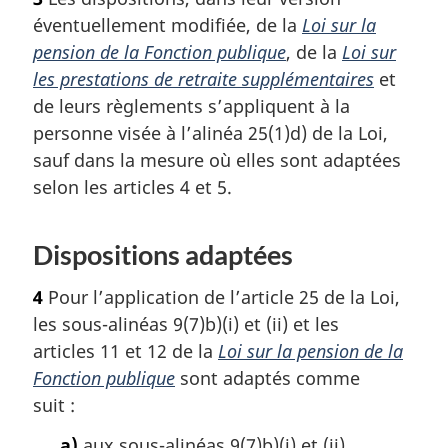
t
éventuellement modifiée, de la
Loi sur la
e
d
pension de la Fonction publique
, de la
Loi sur
e
les prestations de retraite supplémentaires
et
b
de leurs règlements s’appliquent à la
a
personne visée à l’alinéa 25(1)d) de la Loi,
s
sauf dans la mesure où elles sont adaptées
d
e
selon les articles 4 et 5.
p
a
g
Dispositions adaptées
e
4
Pour l’application de l’article 25 de la Loi,
les sous-alinéas 9(7)b)(i) et (ii) et les
articles 11 et 12 de la
Loi sur la pension de la
Fonction publique
sont adaptés comme
suit :
a)
aux sous-alinéas 9(7)b)(i) et (ii),