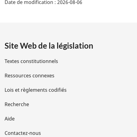
Date de modification :
2026-08-06
é
t
a
Site Web de la législation
i
l
Textes constitutionnels
s
Ressources connexes
d
Lois et règlements codifiés
e
Recherche
l
Aide
a
Contactez-nous