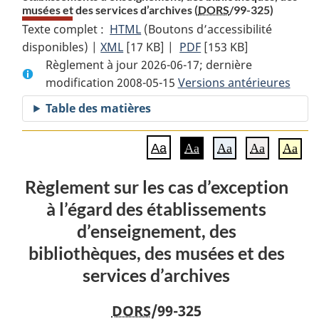
musées et des services d’archives (
DORS
/99-325)
Texte complet :
HTML
Texte
(Boutons d’accessibilité
disponibles) |
XML
Texte
[17 KB]
complet
|
PDF
Texte
[153 KB]
Règlement à jour 2026-06-17; dernière
complet
:
complet
modification 2008-05-15
:
Règlement
Versions antérieures
:
Règlement
sur
Règlement
Table des matières
sur
les
sur
les
cas
les
Aa
Aa
Aa
Aa
Aa
cas
d’exception
cas
d’exception
à
d’exception
Règlement sur les cas d’exception
à
l’égard
à
à l’égard des établissements
l’égard
des
l’égard
des
établissements
des
d’enseignement, des
établissements
d’enseignement,
établissements
bibliothèques, des musées et des
d’enseignement,
des
d’enseignement,
services d’archives
des
bibliothèques,
des
bibliothèques,
des
bibliothèques,
DORS
/99-325
des
musées
des