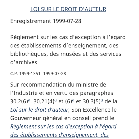
musées
et
musées
LOI SUR LE DROIT D’AUTEUR
et
des
et
Enregistrement 1999-07-28
des
services
des
services
d’archives
services
d’archives
d’archives
Règlement sur les cas d’exception à l’égard
des établissements d’enseignement, des
bibliothèques, des musées et des services
d’archives
C.P. 1999-1351 1999-07-28
Sur recommandation du ministre de
l'Industrie et en vertu des paragraphes
a
a
a
a
30.2(6)
N
, 30.21(4)
N
et (6)
N
et 30.3(5)
N
de la
Loi sur le droit d'auteur
o
o
, Son Excellence le
o
o
Gouverneur général en conseil prend le
t
t
t
t
Règlement sur les cas d'exception à l'égard
e
e
e
e
des établissements d'enseignement, des
d
d
d
d