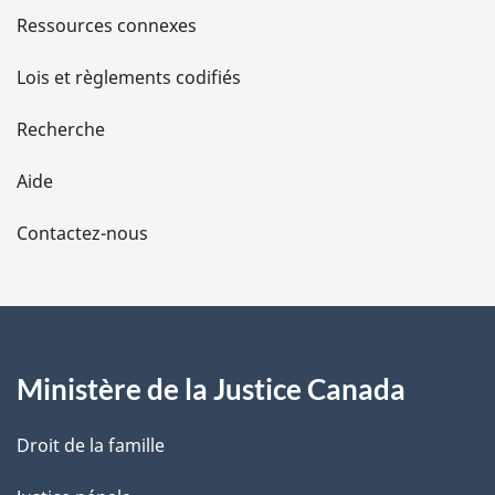
s
Ressources connexes
d
Lois et règlements codifiés
e
Recherche
l
Aide
a
Contactez-nous
p
a
g
Ministère de la Justice Canada
e
Droit de la famille