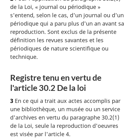
e
de la Loi, « journal ou périodique »
d
s'entend, selon le cas, d'un journal ou d'un
e
l
périodique qui a paru plus d'un an avant sa
a
reproduction. Sont exclus de la présente
n
définition les revues savantes et les
o
périodiques de nature scientifique ou
t
e
technique.
d
e
b
Registre tenu en vertu de
a
l'article 30.2 De la loi
s
d
3
En ce qui a trait aux actes accomplis par
e
une bibliothèque, un musée ou un service
p
a
d'archives en vertu du paragraphe 30.2(1)
g
de la Loi, seule la reproduction d'oeuvres
e
est visée par l'article 4.