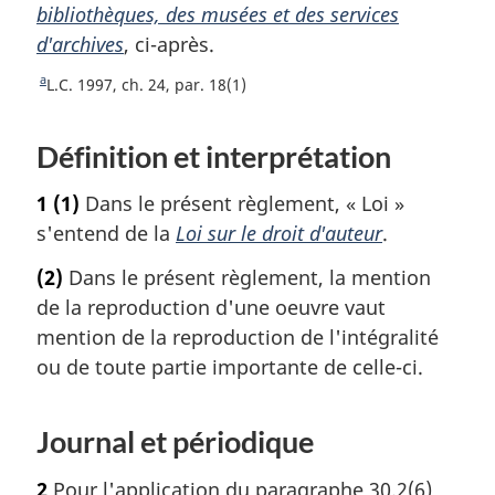
bibliothèques, des musées et des services
e
e
e
e
d'archives
b
, ci-après.
b
b
b
a
a
a
a
a
R
L.C. 1997, ch. 24, par. 18(1)
s
s
s
s
e
d
d
d
d
t
Définition et interprétation
o
e
e
e
e
u
p
p
p
p
1
(1)
Dans le présent règlement, « Loi »
r
a
a
a
a
à
s'entend de la
Loi sur le droit d'auteur
.
g
g
g
g
l
(2)
Dans le présent règlement, la mention
a
e
e
e
e
r
de la reproduction d'une oeuvre vaut
é
mention de la reproduction de l'intégralité
f
ou de toute partie importante de celle-ci.
é
r
e
Journal et périodique
n
c
2
Pour l'application du paragraphe 30.2(6)