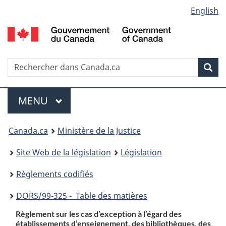
Language
English
Passer
Passer
Passer
au
à
à
selection
contenu
«
la
principal
À
version
propos
HTML
Recherche
R
Rec
de
simplifiée
d
ce
C
Menu
site
MENU
PRINCIPAL
You
Canada.ca
Ministère de la Justice
are
Site Web de la législation
Législation
here:
Règlements codifiés
DORS
/99-325 - Table des matières
Règlement sur les cas d’exception à l’égard des
établissements d’enseignement, des bibliothèques, des