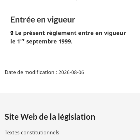
Entrée en vigueur
9
Le présent règlement entre en vigueur
er
le 1
septembre 1999.
D
Date de modification :
2026-08-06
é
t
a
Site Web de la législation
i
l
Textes constitutionnels