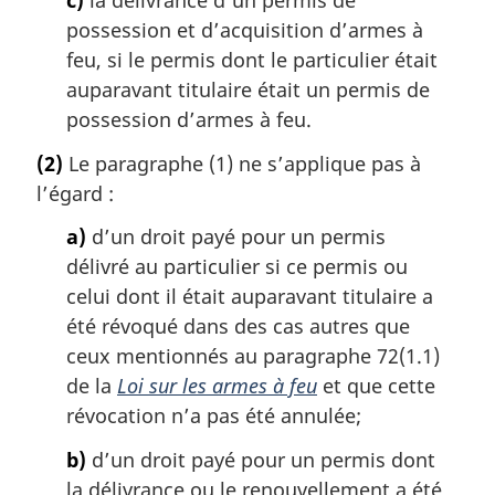
c)
la délivrance d’un permis de
d
possession et d’acquisition d’armes à
e
feu, si le permis dont le particulier était
b
auparavant titulaire était un permis de
a
possession d’armes à feu.
s
d
(2)
Le paragraphe (1) ne s’applique pas à
e
l’égard :
p
a
a)
d’un droit payé pour un permis
g
délivré au particulier si ce permis ou
e
celui dont il était auparavant titulaire a
été révoqué dans des cas autres que
ceux mentionnés au paragraphe 72(1.1)
de la
Loi sur les armes à feu
et que cette
révocation n’a pas été annulée;
b)
d’un droit payé pour un permis dont
la délivrance ou le renouvellement a été