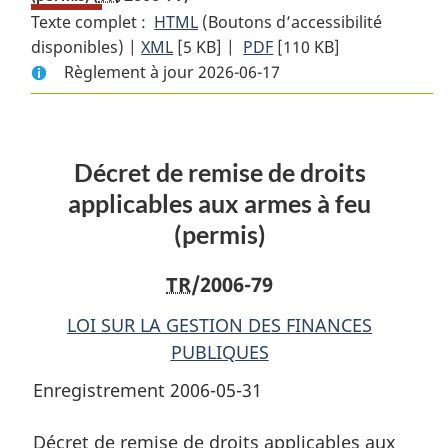
Texte complet :
HTML
Texte
(Boutons d’accessibilité
disponibles) |
XML
Texte
[5 KB]
complet
|
PDF
Texte
[110 KB]
Règlement à jour 2026-06-17
complet
:
complet
:
Décret
:
Décret
de
Décret
de
remise
de
Décret de remise de droits
remise
de
remise
de
droits
de
applicables aux armes à feu
droits
applicables
droits
(permis)
applicables
aux
applicables
aux
armes
aux
TR
/2006-79
armes
à
armes
à
feu
à
LOI SUR LA GESTION DES FINANCES
feu
(permis)
feu
PUBLIQUES
(permis)
(permis)
Enregistrement 2006-05-31
Décret de remise de droits applicables aux