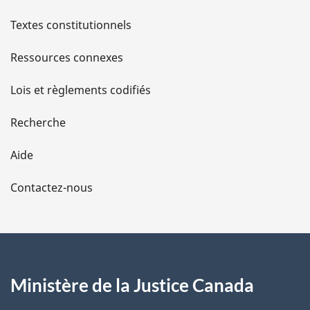
l
Textes constitutionnels
s
Ressources connexes
d
Lois et règlements codifiés
e
Recherche
l
Aide
a
Contactez-nous
p
a
g
Ministère de la Justice Canada
e