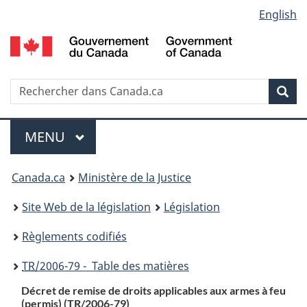
Language
English
Passer
Passer
Passer
au
à
à
selection
contenu
«
la
principal
À
version
propos
HTML
Recherche
R
Rec
de
simplifiée
d
ce
C
Menu
site
MENU
PRINCIPAL
You
Canada.ca
Ministère de la Justice
are
Site Web de la législation
Législation
here:
Règlements codifiés
TR
/2006-79 - Table des matières
Décret de remise de droits applicables aux armes à feu
(permis) (
TR
/2006-79)