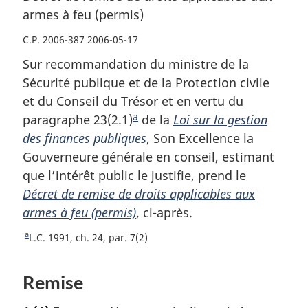
armes à feu (permis)
C.P. 2006-387 2006-05-17
Sur recommandation du ministre de la
Sécurité publique et de la Protection civile
et du Conseil du Trésor et en vertu du
a
paragraphe 23(2.1)
N
de la
Loi sur la gestion
des finances publiques
o
, Son Excellence la
Gouverneure générale en conseil, estimant
t
que l’intérêt public le justifie, prend le
e
Décret de remise de droits applicables aux
d
armes à feu (permis)
e
, ci-après.
b
a
R
L.C. 1991, ch. 24, par. 7(2)
a
e
s
t
Remise
o
d
u
e