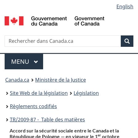
Language
English
Passer
Passer
Passer
au
à
à
selection
contenu
«
la
principal
À
version
propos
HTML
Recherche
R
Rec
de
simplifiée
d
ce
C
Menu
site
MENU
PRINCIPAL
You
Canada.ca
Ministère de la Justice
are
Site Web de la législation
Législation
here:
Règlements codifiés
TR
/2009-87 - Table des matières
Accord sur la sécurité sociale entre le Canada et la
er
République de Pologne — en vigueur le 1
octobre