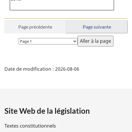
Page précédente
Page suivante
Choisissez
la
page
D
Date de modification :
2026-08-06
é
t
a
Site Web de la législation
i
l
Textes constitutionnels