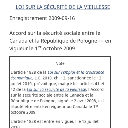
—
en
—
LOI SUR LA SÉCURITÉ DE LA VIEILLESSE
en
vigueur
en
Enregistrement 2009-09-16
vigueur
le
vigueur
er
le
1
le
Accord sur la sécurité sociale entre le
er
er
1
octobre
1
Canada et la République de Pologne — en
octobre
2009
octobre
er
2009
2009
vigueur le 1
octobre 2009
Note
L’article 1828 de la
Loi sur l’emploi et la croissance
économique
, L.C. 2010, ch. 12, sanctionnée le 12
juillet 2010, prévoit que, malgré les articles 41 et
42 de la
Loi sur la sécurité de la vieillesse
, l’Accord
sur la sécurité sociale entre le Canada et la
République de Pologne, signé le 2 avril 2008, est
er
réputé être entré en vigueur au Canada le 1
octobre 2009.
L’article 1828 est entré en vigueur le 12 juillet
2010.