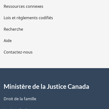
s
Ressources connexes
d
Lois et règlements codifiés
e
Recherche
l
Aide
a
Contactez-nous
p
a
g
Ministère de la Justice Canada
e
Droit de la famille