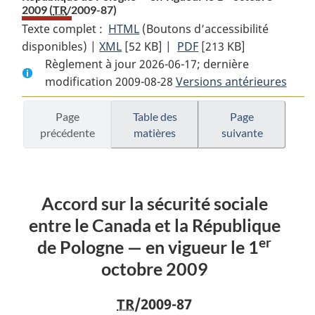
2009 (
TR
/2009-87)
Texte complet :
HTML
Texte
(Boutons d’accessibilité
disponibles) |
XML
Texte
[52 KB]
complet
|
PDF
Texte
[213 KB]
Règlement à jour 2026-06-17; dernière
complet
:
complet
modification 2009-08-28
:
Accord
Versions antérieures
:
Accord
sur
Accord
sur
la
sur
Page
Table des
Page
précédente
matières
suivante
la
sécurité
la
sécurité
sociale
sécurité
sociale
entre
sociale
entre
le
entre
Accord sur la sécurité sociale
le
Canada
le
Canada
et
Canada
entre le Canada et la République
et
la
et
er
de Pologne — en vigueur le 1
la
République
la
octobre 2009
République
de
République
de
Pologne
de
TR
/2009-87
Pologne
—
Pologne