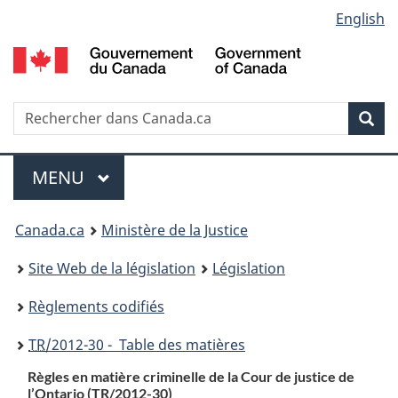
Language
English
Passer
Passer
Passer
au
à
à
selection
contenu
«
la
principal
À
version
propos
HTML
Recherche
R
Rec
de
simplifiée
d
ce
C
Menu
site
MENU
PRINCIPAL
You
Canada.ca
Ministère de la Justice
are
Site Web de la législation
Législation
here:
Règlements codifiés
TR
/2012-30 - Table des matières
Règles en matière criminelle de la Cour de justice de
l’Ontario (TR/2012-30)