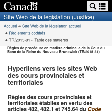
Recherche
Re
Passer
Passer
et
et
au
à
Site Web de la législation (Justice)
menus
contenu
la
m
Vous
principal
version
Accueil
Site Web de la législation accueil
�tes
HTML
Règlements codifiés
simplifiée
ici
TR
/2015-81 - Table des matières
:
Règles de procédure en matière criminelle de la Cour du
Banc de la Reine du Nouveau-Brunswick (
TR
/2015-81)
Hyperliens vers les sites Web
des cours provinciales et
territoriales
Règles des cours provinciales et
territoriales établies en vertu des
articles 482, 482.1 et 745.64 du
Code