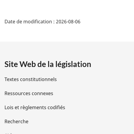
de
l’Emploi
de
l’Emploi
et
l’Emploi
D
et
du
et
Date de modification :
2026-08-06
é
du
Développement
du
Développement
social
Développement
t
social
social
a
Site Web de la législation
i
l
Textes constitutionnels
s
Ressources connexes
d
Lois et règlements codifiés
e
Recherche
l