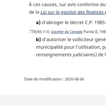
À ces causes, sur avis conforme du 
de la
Loi sur la gestion des finances
a)
d’abroger le décret C.P. 1985
*
R
TR/85-110,
Gazette du Canada
Partie II, 198
e
b)
d’autoriser le solliciteur gén
t
municipalité pour l’utilisation,
o
renseignements judiciaires) de
u
r
à
D
l
Date de modification :
2026-08-06
a
é
r
é
t
f
é