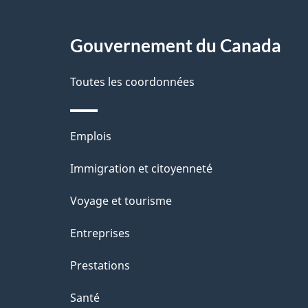
d
g
e
Gouvernement du Canada
e
p
a
g
Toutes les coordonnées
e
Thèmes
Emplois
et
Immigration et citoyenneté
sujets
Voyage et tourisme
Entreprises
Prestations
Santé