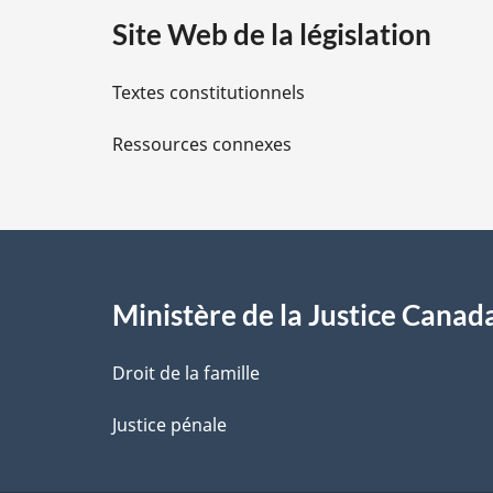
a
r
Site Web de la législation
e
i
n
Textes constitutionnels
c
l
e
Ressources connexes
s
d
e
d
l
a
e
n
o
l
Ministère de la Justice Canad
t
e
a
d
Droit de la famille
e
p
Justice pénale
b
a
a
s