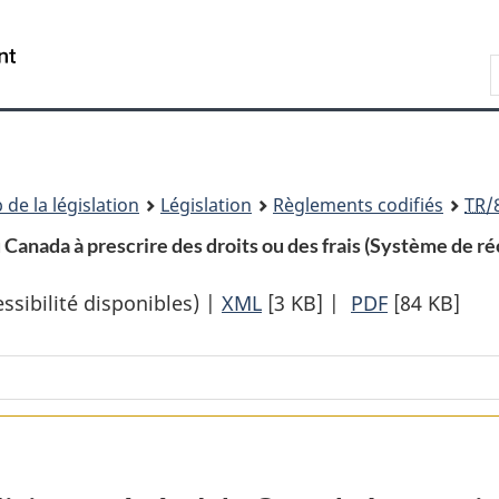
Passer
Passer
Passer
au
à
à
Recherche
contenu
«
la
principal
À
version
propos
HTML
de
simplifiée
ce
 de la législation
Législation
Règlements codifiés
TR
/
site
du Canada à prescrire des droits ou des frais (Système de
sibilité disponibles) |
XML
Texte
[3 KB]
|
PDF
Texte
[84 KB]
complet
complet
:
:
Décret
Décret
autorisant
autorisant
le
le
solliciteur
solliciteur