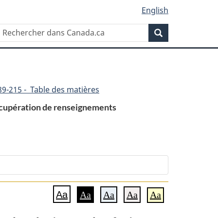
English
Rechercher
Recherche
dans
Canada.ca
89-215 - Table des matières
 récupération de renseignements
Aa
Aa
Aa
Aa
Aa