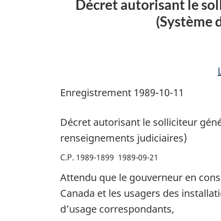
Décret autorisant le sol
général
(Système d
du
Canada
à
prescrire
des
Enregistrement 1989-10-11
droits
ou
des
Décret autorisant le solliciteur gé
frais
renseignements judiciaires)
(Système
C.P. 1989-1899 1989-09-21
de
récupération
Attendu que le gouverneur en conse
de
Canada et les usagers des installati
renseignements
d’usage correspondants,
judiciaires)