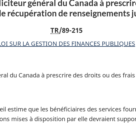
liciteur général du Canada à prescrire
général
général
e récupération de renseignements ju
du
du
Canada
Canada
TR
/89-215
à
à
prescrire
prescrire
LOI SUR LA GESTION DES FINANCES PUBLIQUES
des
des
droits
droits
ou
ou
des
des
néral du Canada à prescrire des droits ou des fra
frais
frais
(Système
(Système
de
de
récupération
récupératio
il estime que les bénéficiaires des services fou
de
de
ons mises à disposition par elle devraient suppor
renseignements
renseignem
judiciaires)
judiciaires)