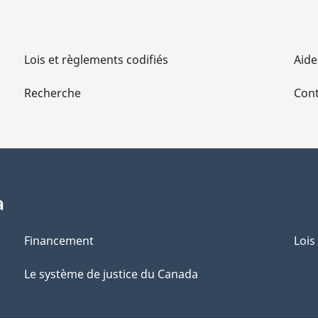
a
g
Lois et règlements codifiés
Aide
e
Recherche
Cont
a
Financement
Lois
Le système de justice du Canada