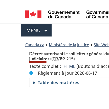
Language
selection
Menu
MENU
PRINCIPAL
You
Canada.ca
Ministère de la Justice
Site Web
are
Décret autorisant le solliciteur général 
judiciaires) (
TR
/89-215)
here:
Texte complet :
HTML
Texte
(Boutons d’acces
Règlement à jour 2026-06-17
complet
:
Table des matières
Décret
autorisant
le
solliciteur