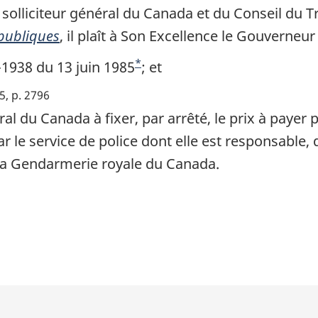
solliciteur général du Canada et du Conseil du Tr
 publiques
, il plaît à Son Excellence le Gouverneur
*
-1938 du 13 juin 1985
N
; et
o
5, p. 2796
t
éral du Canada à fixer, par arrêté, le prix à payer
e
 par le service de police dont elle est responsabl
d
 la Gendarmerie royale du Canada.
e
b
a
s
d
e
p