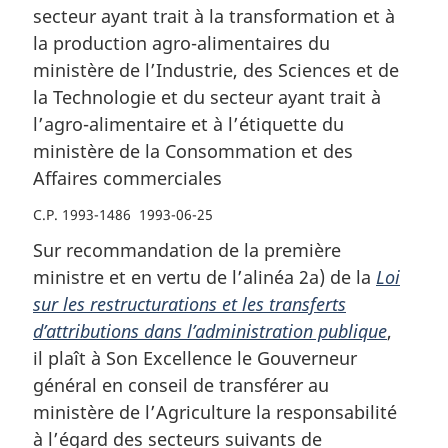
secteur ayant trait à la transformation et à
Sciences
et
Sciences
la production agro-alimentaires du
et
de
et
ministère de l’Industrie, des Sciences et de
de
la
de
la
Technologie
la
la Technologie et du secteur ayant trait à
Technologie
et
Technologie
l’agro-alimentaire et à l’étiquette du
et
du
et
ministère de la Consommation et des
du
secteur
du
Affaires commerciales
secteur
ayant
secteur
C.P. 1993-1486 1993-06-25
ayant
trait
ayant
trait
à
trait
Sur recommandation de la première
à
l’agro-
à
ministre et en vertu de l’alinéa 2a) de la
Loi
l’agro-
alimentaire
l’agro-
sur les restructurations et les transferts
alimentaire
et
alimentaire
d’attributions dans l’administration publique
,
et
à
et
il plaît à Son Excellence le Gouverneur
à
l’étiquette
à
général en conseil de transférer au
l’étiquette
du
l’étiquette
ministère de l’Agriculture la responsabilité
du
ministère
du
à l’égard des secteurs suivants de
ministère
de
ministère