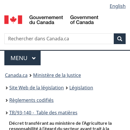
Language
English
Passer
Passer
Passer
au
à
à
selection
contenu
«
la
principal
À
version
propos
HTML
Recherche
R
Rec
de
simplifiée
d
ce
C
Menu
site
MENU
PRINCIPAL
You
Canada.ca
Ministère de la Justice
are
Site Web de la législation
Législation
here:
Règlements codifiés
TR
/93-140 - Table des matières
Décret transférant au ministère de l’Agriculture la
responsabilité à l’égard du secteur ayant trait à la