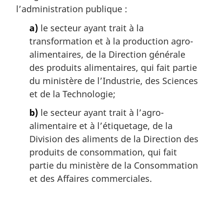
l’administration publique :
de
la
de
la
Consommation
la
a)
le secteur ayant trait à la
Consommation
et
Consommation
transformation et à la production agro-
et
des
et
alimentaires, de la Direction générale
des
Affaires
des
des produits alimentaires, qui fait partie
Affaires
commerciales
Affaires
du ministère de l’Industrie, des Sciences
commerciales
commerciales
et de la Technologie;
b)
le secteur ayant trait à l’agro-
alimentaire et à l’étiquetage, de la
Division des aliments de la Direction des
produits de consommation, qui fait
partie du ministère de la Consommation
et des Affaires commerciales.
D