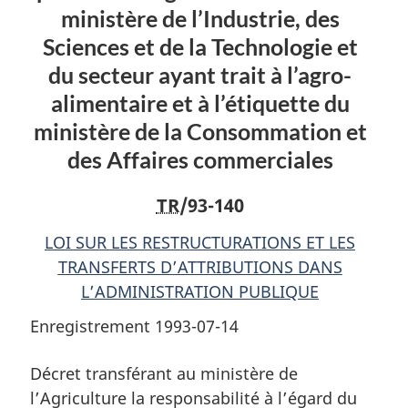
ministère de l’Industrie, des
du
secteur
du
secteur
ayant
secteur
Sciences et de la Technologie et
ayant
trait
ayant
du secteur ayant trait à l’agro-
trait
à
trait
alimentaire et à l’étiquette du
à
la
à
ministère de la Consommation et
la
transformation
la
transformation
et
transformation
des Affaires commerciales
et
à
et
à
la
à
TR
/93-140
la
production
la
LOI SUR LES RESTRUCTURATIONS ET LES
production
agro-
production
TRANSFERTS D’ATTRIBUTIONS DANS
agro-
alimentaires
agro-
L’ADMINISTRATION PUBLIQUE
alimentaires
du
alimentaires
du
ministère
du
Enregistrement 1993-07-14
ministère
de
ministère
de
l’Industrie,
de
Décret transférant au ministère de
l’Industrie,
des
l’Industrie,
l’Agriculture la responsabilité à l’égard du
des
Sciences
des