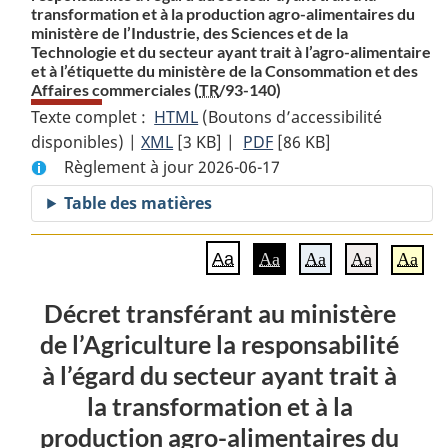
transformation et à la production agro-alimentaires du
ministère de l’Industrie, des Sciences et de la
Technologie et du secteur ayant trait à l’agro-alimentaire
et à l’étiquette du ministère de la Consommation et des
Affaires commerciales (
TR
/93-140)
Texte complet :
HTML
Texte
(Boutons d’accessibilité
disponibles) |
XML
Texte
[3 KB]
complet
|
PDF
Texte
[86 KB]
Règlement à jour 2026-06-17
complet
:
complet
:
Décret
:
Table des matières
Décret
transférant
Décret
transférant
au
transférant
Aa
Aa
Aa
Aa
Aa
au
ministère
au
ministère
de
ministère
Décret transférant au ministère
de
l’Agriculture
de
de l’Agriculture la responsabilité
l’Agriculture
la
l’Agriculture
la
responsabilité
la
à l’égard du secteur ayant trait à
responsabilité
à
responsabilité
la transformation et à la
à
l’égard
à
production agro-alimentaires du
l’égard
du
l’égard