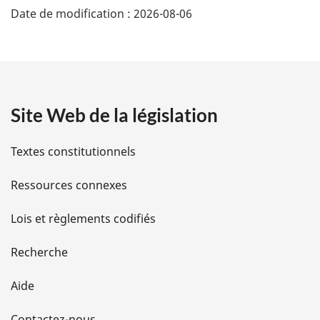
Date de modification :
2026-08-06
é
t
a
Site Web de la législation
i
l
Textes constitutionnels
s
Ressources connexes
d
Lois et règlements codifiés
e
Recherche
l
Aide
a
Contactez-nous