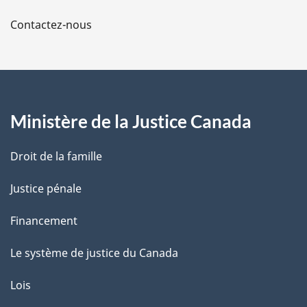
n
a
t
o
Contactez-nous
e
t
p
d
e
e
a
d
b
e
a
g
b
s
a
Ministère de la Justice Canada
d
e
s
e
d
p
e
Droit de la famille
a
p
g
a
Justice pénale
e
g
e
Financement
Le système de justice du Canada
Lois