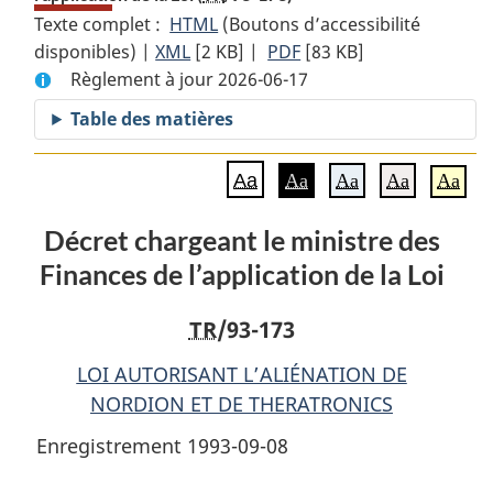
Texte complet :
HTML
Texte
(Boutons d’accessibilité
disponibles) |
XML
Texte
[2 KB]
complet
|
PDF
Texte
[83 KB]
Règlement à jour 2026-06-17
complet
:
complet
:
Décret
:
Table des matières
Décret
chargeant
Décret
chargeant
le
chargeant
Aa
Aa
Aa
Aa
Aa
le
ministre
le
ministre
des
ministre
Décret chargeant le ministre des
des
Finances
des
Finances de l’application de la Loi
Finances
de
Finances
de
l’application
de
l’application
de
l’application
TR
/93-173
de
la
de
LOI AUTORISANT L’ALIÉNATION DE
la
Loi
la
NORDION ET DE THERATRONICS
Loi
Loi
Enregistrement 1993-09-08