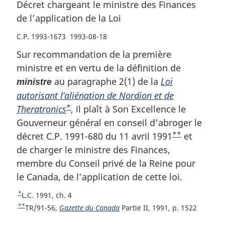
Décret chargeant le ministre des Finances
de l’application de la Loi
C.P. 1993-1673 1993-08-18
Sur recommandation de la première
ministre et en vertu de la définition de
au paragraphe 2(1) de la
Loi
ministre
autorisant l’aliénation de Nordion et de
*
Theratronics
N
, il plaît à Son Excellence le
Gouverneur général en conseil d’abroger le
o
**
décret C.P. 1991-680 du 11 avril 1991
t
N
et
de charger le ministre des Finances,
e
o
membre du Conseil privé de la Reine pour
d
t
le Canada, de l’application de cette loi.
e
e
b
d
*
R
L.C. 1991, ch. 4
a
e
e
**
R
TR/91-56,
Gazette du Canada
Partie II, 1991, p. 1522
s
b
t
e