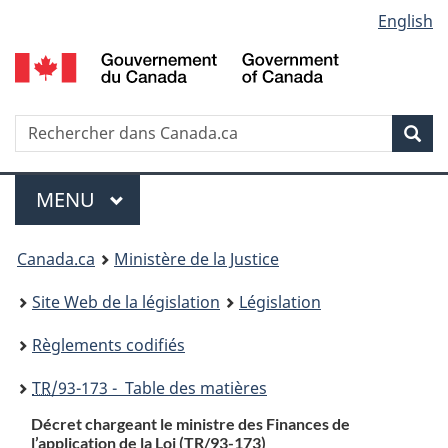
Language
English
Passer
Passer
Passer
au
à
à
selection
contenu
«
la
principal
À
version
propos
HTML
Recherche
R
Rec
de
simplifiée
d
ce
C
Menu
site
MENU
PRINCIPAL
You
Canada.ca
Ministère de la Justice
are
Site Web de la législation
Législation
here:
Règlements codifiés
TR
/93-173 - Table des matières
Décret chargeant le ministre des Finances de
l’application de la Loi (
TR
/93-173)