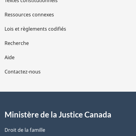
l
Textes constitutionnels
s
Ressources connexes
d
Lois et règlements codifiés
e
Recherche
l
Aide
a
Contactez-nous
p
a
g
Ministère de la Justice Canada
e
Droit de la famille