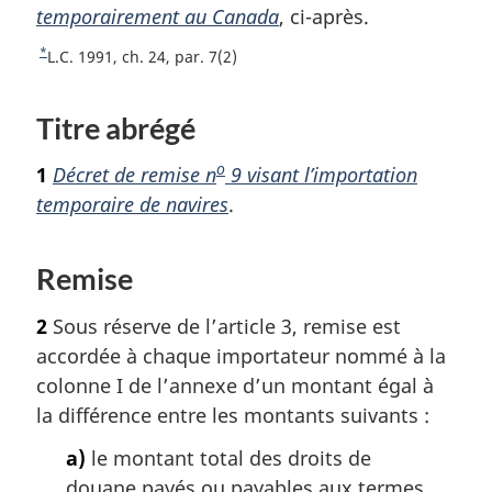
temporairement au Canada
a
, ci-après.
s
*
R
L.C. 1991, ch. 24, par. 7(2)
d
e
e
t
Titre abrégé
o
p
u
a
o
1
Décret de remise n
9 visant l’importation
r
g
à
temporaire de navires
.
e
l
a
Remise
r
é
f
2
Sous réserve de l’article 3, remise est
é
accordée à chaque importateur nommé à la
r
colonne I de l’annexe d’un montant égal à
e
la différence entre les montants suivants :
n
c
a)
le montant total des droits de
e
douane payés ou payables aux termes
d