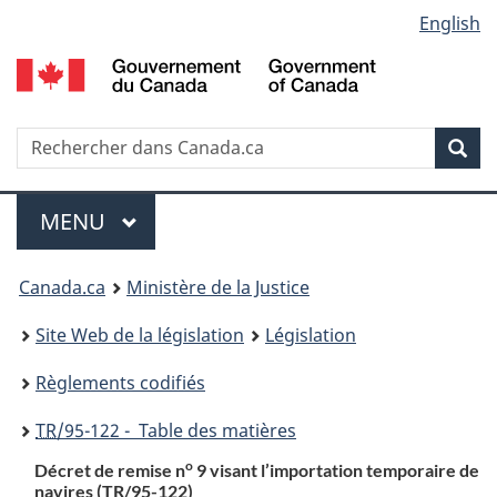
Language
English
Passer
Passer
Passer
au
à
à
selection
contenu
«
la
principal
À
version
propos
HTML
Recherche
R
Rec
de
simplifiée
d
ce
C
Menu
site
MENU
PRINCIPAL
You
Canada.ca
Ministère de la Justice
are
Site Web de la législation
Législation
here:
Règlements codifiés
TR
/95-122 - Table des matières
o
Décret de remise n
9 visant l’importation temporaire de
navires (
TR
/95-122)