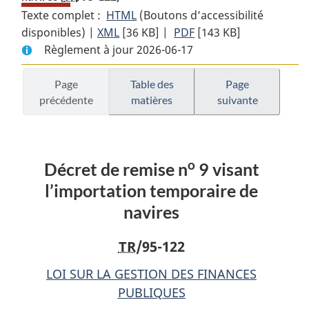
Texte complet :
HTML
Texte
(Boutons d’accessibilité
disponibles) |
XML
Texte
[36 KB]
complet
|
PDF
Texte
[143 KB]
Règlement à jour 2026-06-17
complet
:
complet
:
Décret
:
Décret
de
Décret
Page
Table des
Page
précédente
matières
suivante
de
remise
de
o
remise
n
remise
o
o
n
9
n
9
visant
9
o
Décret de remise n
9 visant
visant
l’importation
visant
l’importation
temporaire
l’importation
l’importation temporaire de
temporaire
de
temporaire
navires
de
navires
de
navires
navires
TR
/95-122
LOI SUR LA GESTION DES FINANCES
PUBLIQUES