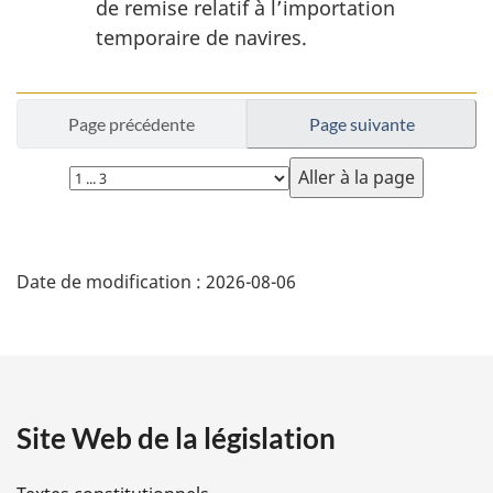
de remise relatif à l’importation
temporaire de navires.
Page précédente
Page suivante
Choisissez
la
page
D
Date de modification :
2026-08-06
é
t
a
Site Web de la législation
i