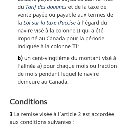
du
Tarif des douanes
et de la taxe de
e
l
vente payée ou payable aux termes de
a
la
Loi sur la taxe d’accise
à l’égard du
n
navire visé à la colonne II qui a été
o
importé au Canada pour la période
t
e
indiquée à la colonne III;
d
b)
un cent-vingtième du montant visé à
e
b
l’alinéa a) pour chaque mois ou fraction
a
de mois pendant lequel le navire
s
demeure au Canada.
d
e
p
Conditions
a
g
3
La remise visée à l’article 2 est accordée
e
aux conditions suivantes :