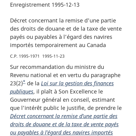
Enregistrement 1995-12-13
Décret concernant la remise d’une partie
des droits de douane et de la taxe de vente
payés ou payables à l’égard des navires
importés temporairement au Canada
C.P. 1995-1971 1995-11-23
Sur recommandation du ministre du
Revenu national et en vertu du paragraphe
*
23(2)
N
de la
Loi sur la gestion des finances
publiques
o
, il plaît à Son Excellence le
Gouverneur général en conseil, estimant
t
que l’intérêt public le justifie, de prendre le
e
Décret concernant la remise d’une partie des
d
droits de douane et de la taxe de vente payés
e
ou payables à l’égard des navires importés
b