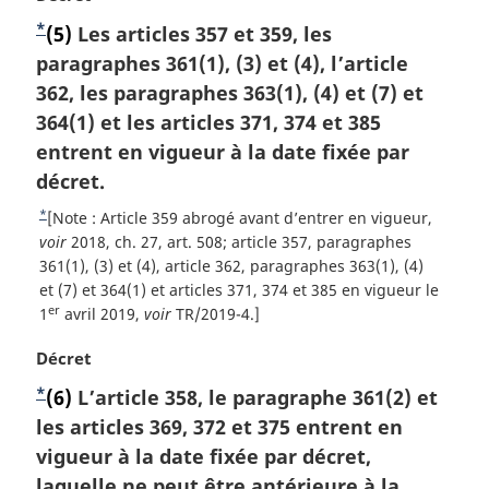
d
e
g
é
o
o
b
e
*
N
(5)
Les articles 357 et 359, les
i
r
t
u
a
b
n
o
paragraphes 361(1), (3) et (4), l’article
e
e
r
s
a
a
n
m
t
362, les paragraphes 363(1), (4) et (7) et
à
d
l
c
a
s
l
e
364(1) et les articles 371, 374 et 385
e
e
e
r
a
p
d
d
entrent en vigueur à la date fixée par
:
d
g
r
a
e
e
décret.
e
i
é
g
p
b
l
n
f
*
R
[Note : Article 359 abrogé avant d’entrer en vigueur,
e
a
a
a
a
é
e
voir
2018, ch. 27, art. 508; article 357, paragraphes
n
l
r
g
t
361(1), (3) et (4), article 362, paragraphes 363(1), (4)
s
o
e
e
o
et (7) et 364(1) et articles 371, 374 et 385 en vigueur le
e
d
t
:
n
er
u
1
avril 2019,
voir
TR/2019-4.]
e
e
c
r
d
p
N
Décret
e
à
e
o
d
a
l
*
N
(6)
L’article 358, le paragraphe 361(2) et
b
t
e
a
g
o
les articles 369, 372 et 375 entrent en
a
e
l
r
e
s
m
t
vigueur à la date fixée par décret,
a
é
d
a
n
f
e
laquelle ne peut être antérieure à la