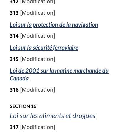
312
[Modification]
l
e
313
[Modification]
:
Loi sur la protection de la navigation
314
[Modification]
Loi sur la sécurité ferroviaire
315
[Modification]
Loi de 2001 sur la marine marchande du
Canada
316
[Modification]
SECTION 16
Loi sur les aliments et drogues
317
[Modification]