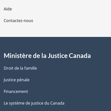
l
b
Aide
a
a
s
d
Contactez-nous
p
e
p
a
a
g
g
e
Ministère de la Justice Canada
e
Droit de la famille
Justice pénale
Financement
Le système de justice du Canada