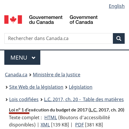
Language
English
Passer
Passer
Passer
au
à
à
selection
contenu
«
la
principal
À
version
propos
HTML
Recherche
R
Rec
de
simplifiée
d
ce
C
Menu
site
MENU
PRINCIPAL
You
Canada.ca
Ministère de la Justice
are
Site Web de la législation
Législation
here:
Lois codifiées
L.C.
2017, ch. 20 - Table des matières
o
Loi n
1 d’exécution du budget de 2017 (
L.C.
2017, ch. 20)
Texte complet :
HTML
Texte
(Boutons d’accessibilité
disponibles) |
XML
Texte
[139 KB]
complet
|
PDF
Texte
[381 KB]