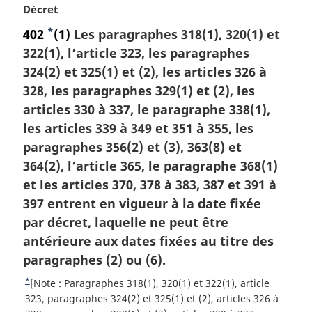
N
Décret
o
*
402
N
(1)
Les paragraphes 318(1), 320(1) et
t
322(1), l’article 323, les paragraphes
o
e
m
324(2) et 325(1) et (2), les articles 326 à
t
a
328, les paragraphes 329(1) et (2), les
e
r
articles 330 à 337, le paragraphe 338(1),
d
g
les articles 339 à 349 et 351 à 355, les
e
i
paragraphes 356(2) et (3), 363(8) et
b
n
a
364(2), l’article 365, le paragraphe 368(1)
a
l
et les articles 370, 378 à 383, 387 et 391 à
s
e
397 entrent en vigueur à la date fixée
d
:
par décret, laquelle ne peut être
e
antérieure aux dates fixées au titre des
p
paragraphes (2) ou (6).
a
g
*
R
[Note : Paragraphes 318(1), 320(1) et 322(1), article
e
e
323, paragraphes 324(2) et 325(1) et (2), articles 326 à