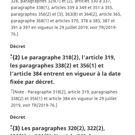
t
328, paragraphes 329(1) et (2), articles 330 à 337,
o
paragraphe 338(1), articles 339 à 349 et 351 à 355,
u
paragraphes 356(2) et (3), 363(8) et 364(2), article 365,
r
paragraphe 368(1) et articles 370, 378 à 383, 387 et
à
391 à 397 en vigueur le 29 juillet 2019,
voir
TR/2019-
l
76.]
a
N
Décret
r
o
é
*
N
(2)
Le paragraphe 318(2), l’article 319,
t
f
o
les paragraphes 338(2) et 356(1) et
e
é
m
t
l’article 384 entrent en vigueur à la date
r
a
e
e
fixée par décret.
r
n
d
*
R
[Note : Paragraphe 318(2), article 319, paragraphes
g
c
e
e
338(2) et 356(1) et article 384 en vigueur le 29 juillet
i
e
t
2019,
voir
TR/2019-76.]
b
n
d
o
a
a
e
N
Décret
u
l
l
s
o
r
e
*
a
N
(3)
Les paragraphes 320(2), 322(2),
d
t
à
:
n