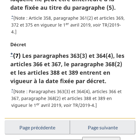
e
r
o
é
d
date fixée au titre du paragraphe (5).
p
g
t
r
e
a
i
*
e
R
[Note : Article 358, paragraphe 361(2) et articles 369,
e
g
b
n
er
d
e
372 et 375 en vigueur le 1
avril 2019,
voir
TR/2019-
n
e
a
e
t
4.]
a
c
l
b
o
e
s
N
Décret
e
a
u
d
d
o
:
s
r
e
*
N
(7)
Les paragraphes 363(3) et 364(4), les
e
t
d
à
l
o
articles 366 et 367, le paragraphe 368(2)
e
e
p
l
a
m
t
et les articles 388 et 389 entrent en
p
a
n
a
a
a
r
e
vigueur à la date fixée par décret.
o
g
r
g
é
t
d
*
e
R
[Note : Paragraphes 363(3) et 364(4), articles 366 et
g
e
f
e
e
e
367, paragraphe 368(2) et articles 388 et 389 en
i
é
d
er
t
vigueur le 1
avril 2019,
voir
TR/2019-4.]
b
n
r
e
o
a
a
e
b
u
l
n
a
s
r
e
Page précédente
Page suivante
c
s
d
à
:
e
d
l