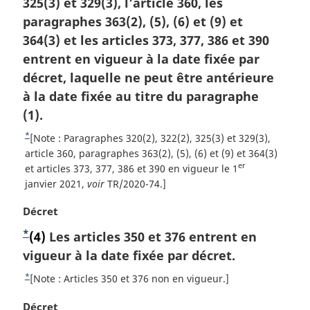
o
325(3) et 329(3), l’article 360, les
e
e
l
o
m
t
paragraphes 363(2), (5), (6) et (9) et
a
p
t
a
r
e
364(3) et les articles 373, 377, 386 et 390
e
a
r
é
d
entrent en vigueur à la date fixée par
d
g
g
f
e
e
décret, laquelle ne peut être antérieure
i
e
é
b
b
à la date fixée au titre du paragraphe
n
r
a
a
a
(1).
e
s
l
n
s
d
*
R
[Note : Paragraphes 320(2), 322(2), 325(3) et 329(3),
e
c
e
d
e
article 360, paragraphes 363(2), (5), (6) et (9) et 364(3)
:
e
p
er
t
et articles 373, 377, 386 et 390 en vigueur le 1
e
d
a
o
janvier 2021,
voir
TR/2020-74.]
p
e
g
u
l
a
e
N
Décret
r
a
g
o
à
*
N
(4)
Les articles 350 et 376 entrent en
n
t
e
l
o
o
vigueur à la date fixée par décret.
e
a
t
m
t
r
*
R
[Note : Articles 350 et 376 non en vigueur.]
e
a
é
e
e
d
r
f
N
Décret
t