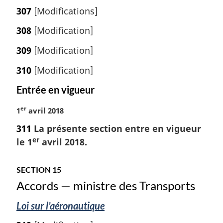
307
[Modifications]
308
[Modification]
309
[Modification]
310
[Modification]
Entrée en vigueur
er
N
1
avril 2018
o
311
La présente section entre en vigueur
t
er
le 1
avril 2018.
e
m
a
SECTION 15
r
Accords — ministre des Transports
g
i
Loi sur l’aéronautique
n
a