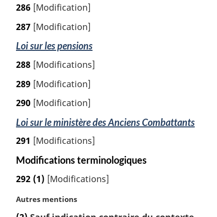
286
[Modification]
287
[Modification]
Loi sur les pensions
288
[Modifications]
289
[Modification]
290
[Modification]
Loi sur le ministère des Anciens Combattants
291
[Modifications]
Modifications terminologiques
292
(1)
[Modifications]
N
Autres mentions
o
(2)
Sauf indication contraire du contexte,