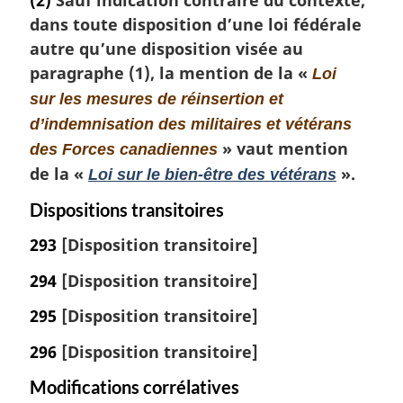
t
dans toute disposition d’une loi fédérale
e
m
autre qu’une disposition visée au
a
paragraphe (1), la mention de la «
Loi
r
sur les mesures de réinsertion et
g
d’indemnisation des militaires et vétérans
i
n
» vaut mention
des Forces canadiennes
a
de la «
».
Loi sur le bien-être des vétérans
l
e
Dispositions transitoires
:
293
[Disposition transitoire]
294
[Disposition transitoire]
295
[Disposition transitoire]
296
[Disposition transitoire]
Modifications corrélatives