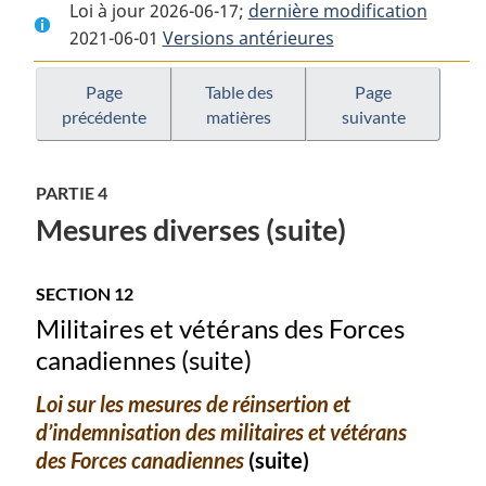
Loi à jour 2026-06-17;
complet
:
dernière modification
complet
2021-06-01
Versions antérieures
:
Loi
:
o
Loi
n
Loi
o
o
n
1
n
Page
Table des
Page
précédente
matières
suivante
1
d’exécution
1
d’exécution
du
d’exécution
du
budget
du
PARTIE 4
budget
de
budget
Mesures diverses (suite)
de
2017
de
2017
2017
SECTION 12
Militaires et vétérans des Forces
canadiennes (suite)
Loi sur les mesures de réinsertion et
d’indemnisation des militaires et vétérans
des Forces canadiennes
(suite)