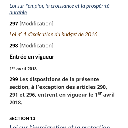
Loi sur l’emploi, la croissance et la prospérité
durable
297
[Modification]
o
Loi n
1 d’exécution du budget de 2016
298
[Modification]
Entrée en vigueur
er
N
1
avril 2018
o
299
Les dispositions de la présente
t
section, à l’exception des articles 290,
e
er
m
291 et 296, entrent en vigueur le 1
avril
a
2018.
r
g
SECTION 13
i
n
Loi sur l’immigration et la protection