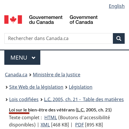
Language
English
Passer
Passer
Passer
au
à
à
selection
contenu
«
la
principal
À
version
propos
HTML
Recherche
R
Rec
de
simplifiée
d
ce
C
Menu
site
MENU
PRINCIPAL
You
Canada.ca
Ministère de la Justice
are
Site Web de la législation
Législation
here:
Lois codifiées
L.C.
2005, ch. 21 - Table des matières
Loi sur le bien-être des vétérans (
L.C.
2005, ch. 21)
Texte complet :
HTML
Texte
(Boutons d’accessibilité
disponibles) |
XML
Texte
[468 KB]
complet
|
PDF
Texte
[895 KB]