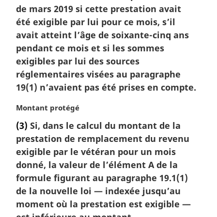
de mars 2019 si cette prestation avait
a
l
été exigible par lui pour ce mois, s’il
e
avait atteint l’âge de soixante-cinq ans
:
pendant ce mois et si les sommes
exigibles par lui des sources
réglementaires visées au paragraphe
19(1) n’avaient pas été prises en compte.
N
Montant protégé
o
(3)
Si, dans le calcul du montant de la
t
prestation de remplacement du revenu
e
m
exigible par le vétéran pour un mois
a
donné, la valeur de l’élément A de la
r
formule figurant au paragraphe 19.1(1)
g
de la nouvelle loi — indexée jusqu’au
i
moment où la prestation est exigible —
n
a
est inférieure au montant