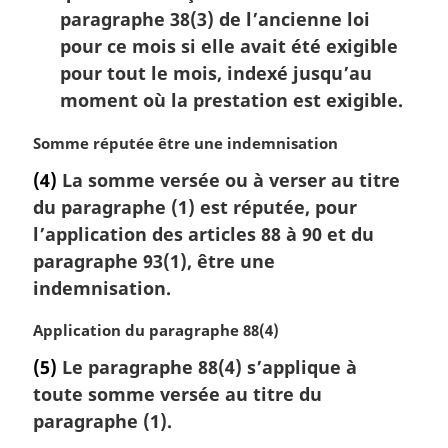
paragraphe 38(3) de l’ancienne loi
pour ce mois si elle avait été exigible
pour tout le mois, indexé jusqu’au
moment où la prestation est exigible.
N
Somme réputée être une indemnisation
o
(4)
La somme versée ou à verser au titre
t
du paragraphe (1) est réputée, pour
e
m
l’application des articles 88 à 90 et du
a
paragraphe 93(1), être une
r
indemnisation.
g
i
N
Application du paragraphe 88(4)
n
o
a
(5)
Le paragraphe 88(4) s’applique à
t
l
toute somme versée au titre du
e
e
m
paragraphe (1).
:
a