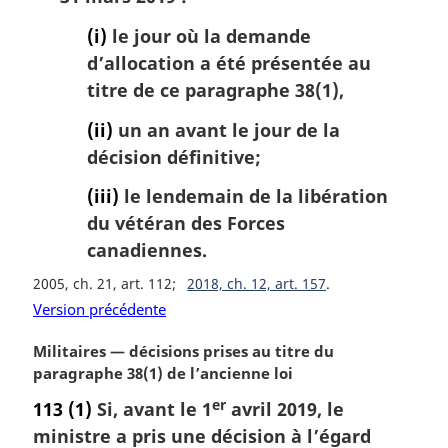
(i)
le jour où la demande
d’allocation a été présentée au
titre de ce paragraphe 38(1),
(ii)
un an avant le jour de la
décision définitive;
(iii)
le lendemain de la libération
du vétéran des Forces
canadiennes.
2005, ch. 21, art. 112
2018, ch. 12, art. 157
Version précédente
N
Militaires — décisions prises au titre du
o
paragraphe 38(1) de l’ancienne loi
t
er
113
(1)
Si, avant le 1
avril 2019, le
e
ministre a pris une décision à l’égard
m