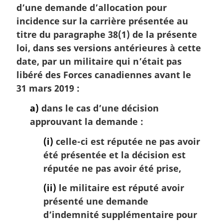
a
d’une demande d’allocation pour
r
incidence sur la carrière présentée au
g
titre du paragraphe 38(1) de la présente
i
loi, dans ses versions antérieures à cette
n
date, par un militaire qui n’était pas
a
l
libéré des Forces canadiennes avant le
e
31 mars 2019 :
:
a)
dans le cas d’une décision
approuvant la demande :
(i)
celle-ci est réputée ne pas avoir
été présentée et la décision est
réputée ne pas avoir été prise,
(ii)
le militaire est réputé avoir
présenté une demande
d’indemnité supplémentaire pour