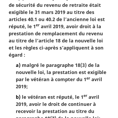
de sécurité du revenu de retraite était
m
a
exigible le 31 mars 2019 au titre des
r
articles 40.1 ou 40.2 de l’ancienne loi est
g
er
réputé, le 1
avril 2019, avoir droit à la
i
prestation de remplacement du revenu
n
au titre de l’article 18 de la nouvelle loi
a
l
et les règles ci-après s’appliquent à son
e
égard :
:
a)
malgré le paragraphe 18(3) de la
nouvelle loi, la prestation est exigible
er
par le vétéran à compter du 1
avril
2019;
er
b)
le vétéran est réputé, le 1
avril
2019, avoir le droit de continuer à
recevoir la prestation au titre du