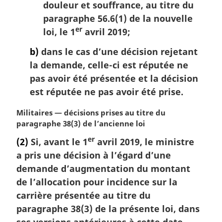
douleur et souffrance, au titre du
paragraphe 56.6(1) de la nouvelle
er
loi, le 1
avril 2019;
b)
dans le cas d’une décision rejetant
la demande, celle-ci est réputée ne
pas avoir été présentée et la décision
est réputée ne pas avoir été prise.
N
Militaires — décisions prises au titre du
o
paragraphe 38(3) de l’ancienne loi
t
er
(2)
Si, avant le 1
avril 2019, le ministre
e
a pris une décision à l’égard d’une
m
a
demande d’augmentation du montant
r
de l’allocation pour incidence sur la
g
carrière présentée au titre du
i
paragraphe 38(3) de la présente loi, dans
n
ses versions antérieures à cette date,
a