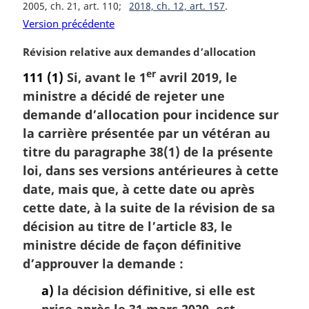
2005, ch. 21, art. 110
2018, ch. 12, art. 157
Version précédente
N
Révision relative aux demandes d’allocation
o
er
111
(1)
Si, avant le 1
avril 2019, le
t
ministre a décidé de rejeter une
e
m
demande d’allocation pour incidence sur
a
la carrière présentée par un vétéran au
r
titre du paragraphe 38(1) de la présente
g
loi, dans ses versions antérieures à cette
i
date, mais que, à cette date ou après
n
a
cette date, à la suite de la révision de sa
l
décision au titre de l’article 83, le
e
ministre décide de façon définitive
:
d’approuver la demande :
a)
la décision définitive, si elle est