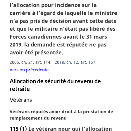
l’allocation pour incidence sur la
n
carrière à l’égard de laquelle le ministre
a
l
n’a pas pris de décision avant cette date
e
et que le militaire n’était pas libéré des
:
Forces canadiennes avant le 31 mars
2019, la demande est réputée ne pas
avoir été présentée.
2005, ch. 21, art. 114
2018, ch. 12, art. 157
Version précédente
Allocation de sécurité du revenu de
retraite
Vétérans
N
Vétérans réputés avoir droit à la prestation de
o
remplacement du revenu
t
115
(1)
Le vétéran pour qui l’allocation
e