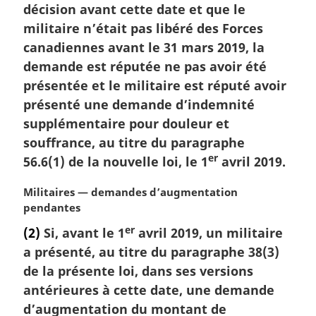
a
décision avant cette date et que le
l
militaire n’était pas libéré des Forces
e
canadiennes avant le 31 mars 2019, la
:
demande est réputée ne pas avoir été
présentée et le militaire est réputé avoir
présenté une demande d’indemnité
supplémentaire pour douleur et
souffrance, au titre du paragraphe
er
56.6(1) de la nouvelle loi, le 1
avril 2019.
N
Militaires — demandes d’augmentation
o
pendantes
t
er
(2)
Si, avant le 1
avril 2019, un militaire
e
a présenté, au titre du paragraphe 38(3)
m
a
de la présente loi, dans ses versions
r
antérieures à cette date, une demande
g
d’augmentation du montant de
i