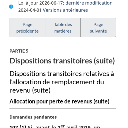
Loi à jour 2026-06-17;
complet
:
dernière modification
complet
2024-04-01
Versions antérieures
:
Loi
:
Loi
sur
Loi
sur
le
sur
Page
Table des
Page
précédente
matières
suivante
le
bien-
le
bien-
être
bien-
être
des
être
PARTIE 5
des
vétérans
des
Dispositions transitoires (suite)
vétérans
vétérans
Dispositions transitoires relatives à
l’allocation de remplacement du
revenu (suite)
Allocation pour perte de revenus (suite)
N
Demandes pendantes
o
er
107
(1)
Si, avant le 1
avril 2019, un