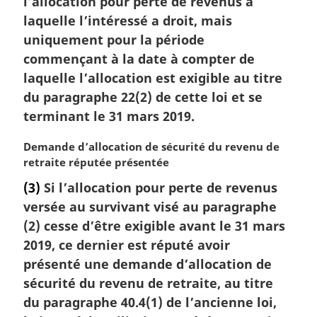
l’allocation pour perte de revenus à
g
laquelle l’intéressé a droit, mais
i
uniquement pour la période
n
commençant à la date à compter de
a
l
laquelle l’allocation est exigible au titre
e
du paragraphe 22(2) de cette loi et se
:
terminant le 31 mars 2019.
N
Demande d’allocation de sécurité du revenu de
o
retraite réputée présentée
t
(3)
Si l’allocation pour perte de revenus
e
versée au survivant visé au paragraphe
m
a
(2) cesse d’être exigible avant le 31 mars
r
2019, ce dernier est réputé avoir
g
présenté une demande d’allocation de
i
sécurité du revenu de retraite, au titre
n
du paragraphe 40.4(1) de l’ancienne loi,
a