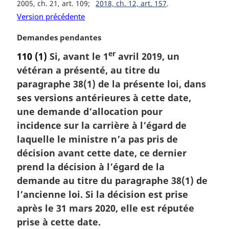
2005, ch. 21, art. 109
2018, ch. 12, art. 157
r
Version précédente
g
i
N
Demandes pendantes
n
o
a
er
110
(1)
Si, avant le 1
avril 2019, un
t
l
vétéran a présenté, au titre du
e
e
m
paragraphe 38(1) de la présente loi, dans
:
a
ses versions antérieures à cette date,
r
une demande d’allocation pour
g
incidence sur la carrière à l’égard de
i
laquelle le ministre n’a pas pris de
n
a
décision avant cette date, ce dernier
l
prend la décision à l’égard de la
e
demande au titre du paragraphe 38(1) de
:
l’ancienne loi. Si la décision est prise
après le 31 mars 2020, elle est réputée
prise à cette date.