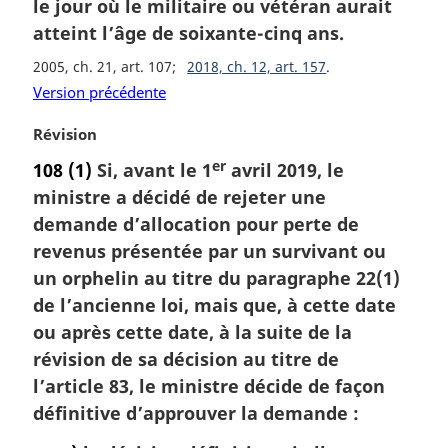
l
le jour où le militaire ou vétéran aurait
e
atteint l’âge de soixante-cinq ans.
:
2005, ch. 21, art. 107
2018, ch. 12, art. 157
Version précédente
N
Révision
o
er
108
(1)
Si, avant le 1
avril 2019, le
t
ministre a décidé de rejeter une
e
m
demande d’allocation pour perte de
a
revenus présentée par un survivant ou
r
un orphelin au titre du paragraphe 22(1)
g
de l’ancienne loi, mais que, à cette date
i
ou après cette date, à la suite de la
n
a
révision de sa décision au titre de
l
l’article 83, le ministre décide de façon
e
définitive d’approuver la demande :
: