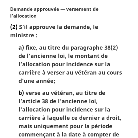
N
Demande approuvée — versement de
o
l’allocation
t
(2)
S’il approuve la demande, le
e
ministre :
m
a
a)
fixe, au titre du paragraphe 38(2)
r
de l’ancienne loi, le montant de
g
i
l’allocation pour incidence sur la
n
carrière à verser au vétéran au cours
a
d’une année;
l
e
b)
verse au vétéran, au titre de
:
l’article 38 de l’ancienne loi,
l’allocation pour incidence sur la
carrière à laquelle ce dernier a droit,
mais uniquement pour la période
commençant à la date à compter de