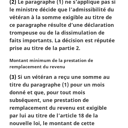
(2)
Le paragraphe (1) ne s’applique pas si
t
le ministre décide que l’admissibilité du
e
m
vétéran à la somme exigible au titre de
a
ce paragraphe résulte d’une déclaration
r
trompeuse ou de la dissimulation de
g
faits importants. La décision est réputée
i
prise au titre de la partie 2.
n
a
N
Montant minimum de la prestation de
l
o
remplacement du revenu
e
t
:
(3)
Si un vétéran a reçu une somme au
e
titre du paragraphe (1) pour un mois
m
a
donné et que, pour tout mois
r
subséquent, une prestation de
g
remplacement du revenu est exigible
i
par lui au titre de l’article 18 de la
n
nouvelle loi, le montant de cette
a