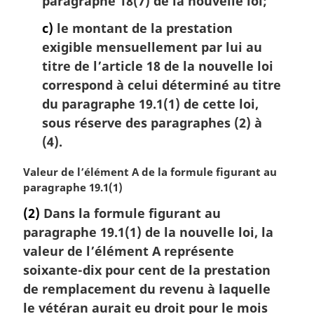
paragraphe 18(7) de la nouvelle loi;
c)
le montant de la prestation
exigible mensuellement par lui au
titre de l’article 18 de la nouvelle loi
correspond à celui déterminé au titre
du paragraphe 19.1(1) de cette loi,
sous réserve des paragraphes (2) à
(4).
N
Valeur de l’élément A de la formule figurant au
o
paragraphe 19.1(1)
t
(2)
Dans la formule figurant au
e
paragraphe 19.1(1) de la nouvelle loi, la
m
a
valeur de l’élément A représente
r
soixante-dix pour cent de la prestation
g
de remplacement du revenu à laquelle
i
le vétéran aurait eu droit pour le mois
n