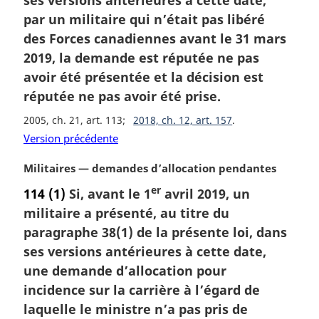
l
par un militaire qui n’était pas libéré
e
des Forces canadiennes avant le 31 mars
:
2019, la demande est réputée ne pas
avoir été présentée et la décision est
réputée ne pas avoir été prise.
2005, ch. 21, art. 113
2018, ch. 12, art. 157
Version précédente
N
Militaires — demandes d’allocation pendantes
o
er
114
(1)
Si, avant le 1
avril 2019, un
t
militaire a présenté, au titre du
e
m
paragraphe 38(1) de la présente loi, dans
a
ses versions antérieures à cette date,
r
une demande d’allocation pour
g
incidence sur la carrière à l’égard de
i
laquelle le ministre n’a pas pris de
n