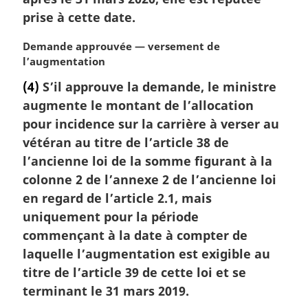
prise à cette date.
N
Demande approuvée — versement de
o
l’augmentation
t
(4)
S’il approuve la demande, le ministre
e
augmente le montant de l’allocation
m
a
pour incidence sur la carrière à verser au
r
vétéran au titre de l’article 38 de
g
l’ancienne loi de la somme figurant à la
i
colonne 2 de l’annexe 2 de l’ancienne loi
n
en regard de l’article 2.1, mais
a
l
uniquement pour la période
e
commençant à la date à compter de
:
laquelle l’augmentation est exigible au
titre de l’article 39 de cette loi et se
terminant le 31 mars 2019.