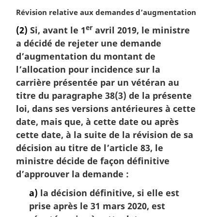
N
Révision relative aux demandes d’augmentation
o
er
(2)
Si, avant le 1
avril 2019, le ministre
t
a décidé de rejeter une demande
e
m
d’augmentation du montant de
a
l’allocation pour incidence sur la
r
carrière présentée par un vétéran au
g
titre du paragraphe 38(3) de la présente
i
loi, dans ses versions antérieures à cette
n
a
date, mais que, à cette date ou après
l
cette date, à la suite de la révision de sa
e
décision au titre de l’article 83, le
:
ministre décide de façon définitive
d’approuver la demande :
a)
la décision définitive, si elle est
prise après le 31 mars 2020, est