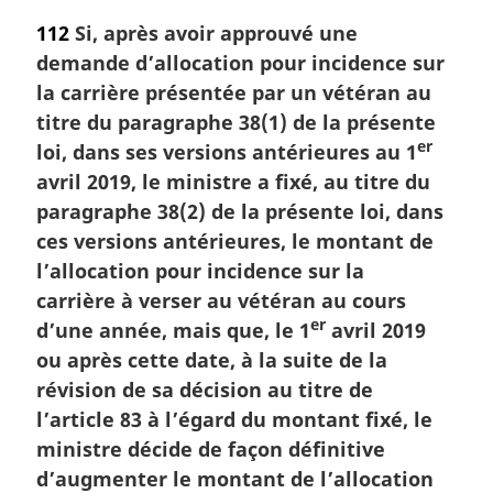
o
112
Si, après avoir approuvé une
t
demande d’allocation pour incidence sur
e
m
la carrière présentée par un vétéran au
a
titre du paragraphe 38(1) de la présente
r
er
loi, dans ses versions antérieures au 1
g
avril 2019, le ministre a fixé, au titre du
i
paragraphe 38(2) de la présente loi, dans
n
a
ces versions antérieures, le montant de
l
l’allocation pour incidence sur la
e
carrière à verser au vétéran au cours
:
er
d’une année, mais que, le 1
avril 2019
ou après cette date, à la suite de la
révision de sa décision au titre de
l’article 83 à l’égard du montant fixé, le
ministre décide de façon définitive
d’augmenter le montant de l’allocation