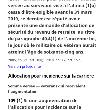
e
versée au survivant visé à l’alinéa (1)b)
m
a
cesse d’être exigible avant le 31 mars
r
2019, ce dernier est réputé avoir
g
présenté une demande d’allocation de
i
sécurité du revenu de retraite, au titre
n
du paragraphe 40.4(1) de l’ancienne loi,
a
l
le jour où le militaire ou vétéran aurait
e
atteint l’âge de soixante-cinq ans.
:
2005, ch. 21, art. 108
2018, ch. 12, art. 157
Version précédente
Allocation pour incidence sur la carrière
N
Somme versée — vétérans qui recevaient
o
l’augmentation
t
109
(1)
Si une augmentation de
e
l’allocation pour incidence sur la
m