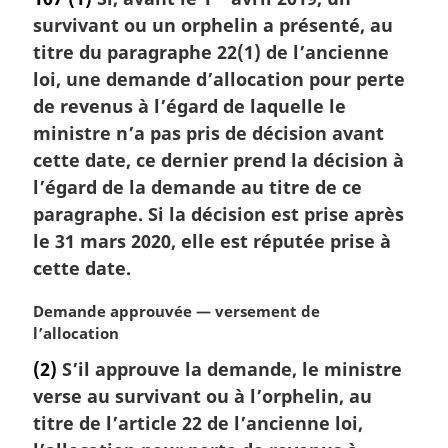
t
survivant ou un orphelin a présenté, au
e
m
titre du paragraphe 22(1) de l’ancienne
a
loi, une demande d’allocation pour perte
r
de revenus à l’égard de laquelle le
g
ministre n’a pas pris de décision avant
i
cette date, ce dernier prend la décision à
n
a
l’égard de la demande au titre de ce
l
paragraphe. Si la décision est prise après
e
le 31 mars 2020, elle est réputée prise à
:
cette date.
N
Demande approuvée — versement de
o
l’allocation
t
(2)
S’il approuve la demande, le ministre
e
verse au survivant ou à l’orphelin, au
m
a
titre de l’article 22 de l’ancienne loi,
r