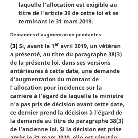
laquelle l’allocation est exigible au
titre de l’article 39 de cette loi et se
terminant le 31 mars 2019.
N
Demandes d’augmentation pendantes
o
er
(3)
Si, avant le 1
avril 2019, un vétéran
t
a présenté, au titre du paragraphe 38(3)
e
m
de la présente loi, dans ses versions
a
antérieures à cette date, une demande
r
d’augmentation du montant de
g
l’allocation pour incidence sur la
i
carrière à l’égard de laquelle le ministre
n
a
n’a pas pris de décision avant cette date,
l
ce dernier prend la décision à l’égard de
e
la demande au titre du paragraphe 38(3)
:
de l’ancienne loi. Si la décision est prise
après le 31 mars 2020, elle est réputée