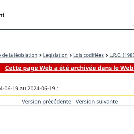
Passer
Passer
Passer
au
à
à
Recherche
contenu
«
la
principal
À
version
propos
HTML
de
simplifiée
ce
 de la législation
Législation
Lois codifiées
L.R.C.
(1985
site
Cette page Web a été archivée dans le Web
14-06-19 au 2024-06-19 :
Version précédente
de
Version suivante
de
l'article
l'artic