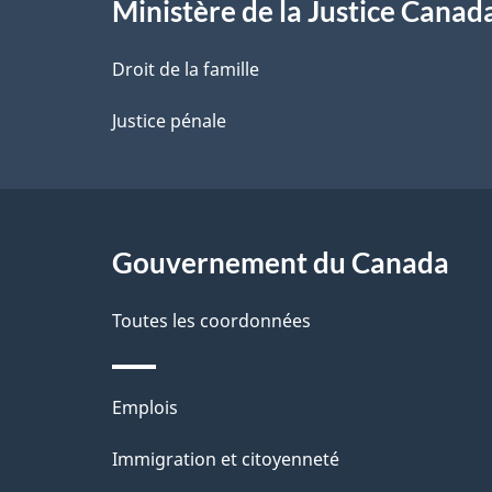
l
Ministère de la Justice Canad
a
Droit de la famille
p
Justice pénale
a
g
Gouvernement du Canada
e
Toutes les coordonnées
Thèmes
Emplois
et
Immigration et citoyenneté
sujets