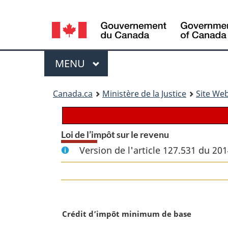
Language
selection
Menu
MENU
PRINCIPAL
You
Canada.ca
Ministère de la Justice
Site Web
are
here:
Loi de l’impôt sur le revenu
Version de l'article 127.531 du 20
N
Crédit d’impôt minimum de base
o