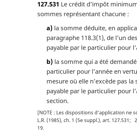
127.531
Le crédit d’impôt minimum 
t
e
sommes représentant chacune :
m
a
a)
la somme déduite, en applicati
r
paragraphe 118.3(1), de l’un des
g
payable par le particulier pour l
i
n
b)
la somme qui a été demandée e
a
l
particulier pour l’année en vert
e
mesure où elle n’excède pas la 
:
payable par le particulier pour 
section.
[NOTE : Les dispositions d’application ne s
L.R. (1985), ch. 1 (5e suppl.), art. 127.531
2
19