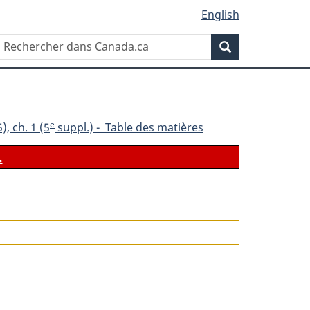
English
Rechercher
Recherche
dans
Canada.ca
e
), ch. 1 (5
suppl.) - Table des matières
.
le