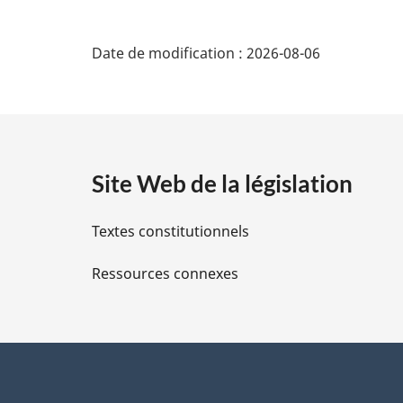
D
Date de modification :
2026-08-06
é
t
a
Site Web de la législation
i
Textes constitutionnels
l
Ressources connexes
s
d
e