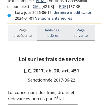
Texte complet :
HTML
Texte
(Boutons d’accessibilité
disponibles) |
XML
Texte
[42 KB]
complet
|
PDF
Texte
[187 KB]
Loi à jour 2026-06-17;
complet
:
dernière modification
complet
2024-04-01
Versions antérieures
:
Loi
:
Loi
sur
Loi
sur
les
sur
Page
Table des
Page
précédente
matières
suivante
les
frais
les
frais
de
frais
de
service
de
service
service
Loi sur les frais de service
L.C.
2017, ch. 20, art. 451
Sanctionnée 2017-06-22
Loi concernant des frais, droits et
redevances perçus par l’État