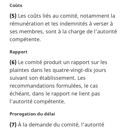
i
N
Coûts
n
o
a
(5)
Les coûts liés au comité, notamment la
t
l
rémunération et les indemnités à verser à
e
e
m
ses membres, sont à la charge de l’autorité
:
a
compétente.
r
g
N
Rapport
i
o
(6)
Le comité produit un rapport sur les
n
t
a
plaintes dans les quatre-vingt-dix jours
e
l
m
suivant son établissement. Les
e
a
recommandations formulées, le cas
:
r
échéant, dans le rapport ne lient pas
g
l’autorité compétente.
i
n
N
Prorogation du délai
a
o
l
(7)
À la demande du comité, l’autorité
t
e