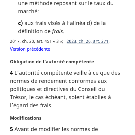
une méthode reposant sur le taux du
marché;
c)
aux frais visés à l’alinéa d) de la
définition de
frais
.
2017, ch. 20, art. 451 « 3 »
2023, ch. 26, art. 271
Version précédente
N
Obligation de l’autorité compétente
o
4
L’autorité compétente veille à ce que des
t
normes de rendement conformes aux
e
m
politiques et directives du Conseil du
a
Trésor, le cas échéant, soient établies à
r
l’égard des frais.
g
i
N
Modifications
n
o
a
5
Avant de modifier les normes de
t
l