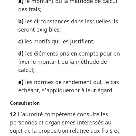
a)
le montant ou la méthode de calcul
r
g
des frais;
i
b)
les circonstances dans lesquelles ils
n
a
seront exigibles;
l
c)
les motifs qui les justifient;
e
:
d)
les éléments pris en compte pour en
fixer le montant ou la méthode de
calcul;
e)
les normes de rendement qui, le cas
échéant, s’appliqueront à leur égard.
N
Consultation
o
12
L’autorité compétente consulte les
t
personnes et organismes intéressés au
e
m
sujet de la proposition relative aux frais et,