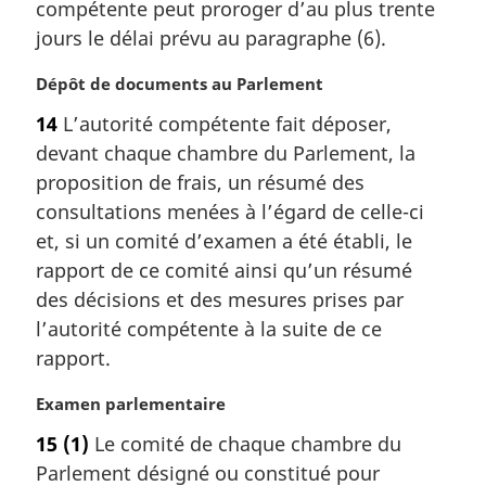
compétente peut proroger d’au plus trente
e
:
m
jours le délai prévu au paragraphe (6).
a
r
N
Dépôt de documents au Parlement
g
o
14
L’autorité compétente fait déposer,
i
t
devant chaque chambre du Parlement, la
n
e
a
m
proposition de frais, un résumé des
l
a
consultations menées à l’égard de celle-ci
e
r
et, si un comité d’examen a été établi, le
:
g
rapport de ce comité ainsi qu’un résumé
i
des décisions et des mesures prises par
n
a
l’autorité compétente à la suite de ce
l
rapport.
e
:
N
Examen parlementaire
o
15
(1)
Le comité de chaque chambre du
t
Parlement désigné ou constitué pour
e