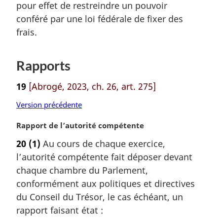
pour effet de restreindre un pouvoir
e
m
conféré par une loi fédérale de fixer des
a
frais.
r
g
i
Rapports
n
a
19
[Abrogé, 2023, ch. 26, art. 275]
l
e
Version précédente
:
N
Rapport de l’autorité compétente
o
20
(1)
Au cours de chaque exercice,
t
l’autorité compétente fait déposer devant
e
m
chaque chambre du Parlement,
a
conformément aux politiques et directives
r
du Conseil du Trésor, le cas échéant, un
g
rapport faisant état :
i