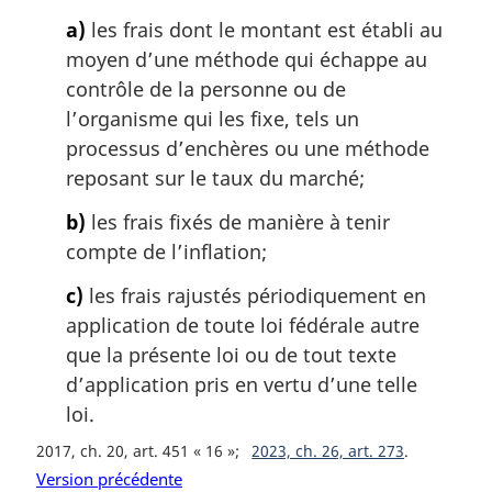
g
e
i
a)
les frais dont le montant est établi au
:
n
moyen d’une méthode qui échappe au
a
contrôle de la personne ou de
l
l’organisme qui les fixe, tels un
e
processus d’enchères ou une méthode
:
reposant sur le taux du marché;
b)
les frais fixés de manière à tenir
compte de l’inflation;
c)
les frais rajustés périodiquement en
application de toute loi fédérale autre
que la présente loi ou de tout texte
d’application pris en vertu d’une telle
loi.
2017, ch. 20, art. 451 « 16 »
2023, ch. 26, art. 273
Version précédente