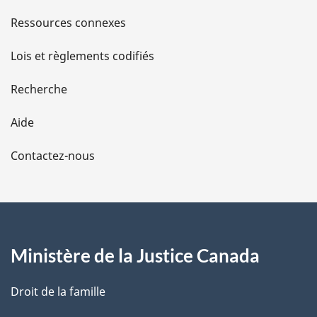
s
Ressources connexes
d
Lois et règlements codifiés
e
Recherche
l
Aide
a
Contactez-nous
p
a
g
Ministère de la Justice Canada
e
Droit de la famille