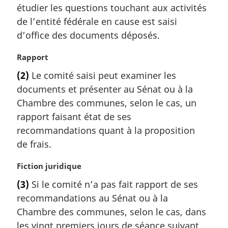
m
étudier les questions touchant aux activités
a
de l’entité fédérale en cause est saisi
r
d’office des documents déposés.
g
i
N
Rapport
n
o
a
(2)
Le comité saisi peut examiner les
t
l
documents et présenter au Sénat ou à la
e
e
m
Chambre des communes, selon le cas, un
:
a
rapport faisant état de ses
r
recommandations quant à la proposition
g
de frais.
i
n
N
Fiction juridique
a
o
l
(3)
Si le comité n’a pas fait rapport de ses
t
e
recommandations au Sénat ou à la
e
:
m
Chambre des communes, selon le cas, dans
a
les vingt premiers jours de séance suivant