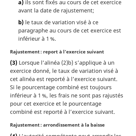
a)
ils sont fixés au cours de cet exercice
r
g
avant la date de rajustement;
i
b)
le taux de variation visé à ce
n
a
paragraphe au cours de cet exercice est
l
inférieur à 1 %.
e
:
N
Rajustement : report à l’exercice suivant
o
(3)
Lorsque l’alinéa (2)b) s’applique à un
t
exercice donné, le taux de variation visé à
e
m
cet alinéa est reporté à l’exercice suivant.
a
Si le pourcentage combiné est toujours
r
inférieur à 1 %, les frais ne sont pas rajustés
g
pour cet exercice et le pourcentage
i
combiné est reporté à l’exercice suivant.
n
a
N
Rajustement : arrondissement à la baisse
l
o
e
(4)
L’autorité compétente peut arrondir les