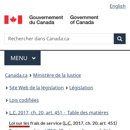
Language
English
Passer
Passer
Passer
au
à
à
selection
contenu
«
la
principal
À
version
propos
HTML
Recherche
R
Rec
de
simplifiée
d
ce
C
Menu
site
MENU
PRINCIPAL
You
Canada.ca
Ministère de la Justice
are
Site Web de la législation
Législation
here:
Lois codifiées
L.C.
2017, ch. 20, art. 451 - Table des matières
Loi sur les frais de service (
L.C.
2017, ch. 20, art. 451)