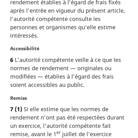
rendement établies à l’égard de frais fixés
e
e
m
après l’entrée en vigueur du présent article,
:
a
l’autorité compétente consulte les
r
personnes et organismes qu’elle estime
g
intéressés.
i
n
N
Accessibilité
a
o
l
6
L’autorité compétente veille à ce que les
t
e
normes de rendement — originales ou
e
:
m
modifiées — établies à l’égard des frais
a
soient accessibles au public.
r
g
N
Remise
i
o
7
(1)
Si elle estime que les normes de
n
t
a
rendement n’ont pas été respectées durant
e
l
m
un exercice, l’autorité compétente fait
e
a
er
remise, avant le 1
juillet de l’exercice
: