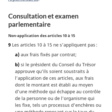
r
g
i
Consultation et examen
n
parlementaire
a
l
e
N
Non-application des articles 10 à 15
:
o
9
Les articles 10 à 15 ne s’appliquent pas :
t
e
a)
aux frais fixés par contrat;
m
a
b)
si le président du Conseil du Trésor
r
approuve qu’ils soient soustraits à
g
l’application de ces articles, aux frais
i
dont le montant est établi au moyen
n
a
d’une méthode qui échappe au contrôle
l
de la personne ou de l’organisme qui
e
les fixe, tels un processus d’enchères ou
:
une méthode reposant sur le taux du