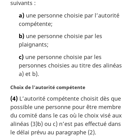
a
suivants :
e
l
m
a)
une personne choisie par l’autorité
e
a
:
compétente;
r
g
b)
une personne choisie par les
i
plaignants;
n
a
c)
une personne choisie par les
l
personnes choisies au titre des alinéas
e
:
a) et b).
N
Choix de l’autorité compétente
o
(4)
L’autorité compétente choisit dès que
t
possible une personne pour être membre
e
m
du comité dans le cas où le choix visé aux
a
alinéas (3)b) ou c) n’est pas effectué dans
r
le délai prévu au paragraphe (2).
g