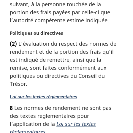
r
suivant, à la personne touchée de la
g
portion des frais payées par celle-ci que
i
l’autorité compétente estime indiquée.
n
a
N
Politiques ou directives
l
o
e
(2)
L’évaluation du respect des normes de
t
:
rendement et de la portion des frais qu’il
e
m
est indiqué de remettre, ainsi que la
a
remise, sont faites conformément aux
r
politiques ou directives du Conseil du
g
Trésor.
i
n
N
Loi sur les textes réglementaires
a
o
l
8
Les normes de rendement ne sont pas
t
e
des textes réglementaires pour
e
:
m
l’application de la
Loi sur les textes
a
réglementaires
.