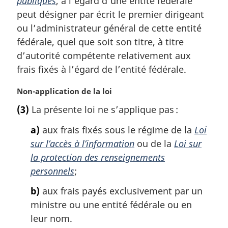
publiques
, à l’égard d’une entité fédérale
a
peut désigner par écrit le premier dirigeant
r
ou l’administrateur général de cette entité
g
fédérale, quel que soit son titre, à titre
i
d’autorité compétente relativement aux
n
a
frais fixés à l’égard de l’entité fédérale.
l
e
N
Non-application de la loi
:
o
(3)
La présente loi ne s’applique pas :
t
e
a)
aux frais fixés sous le régime de la
Loi
m
sur l’accès à l’information
ou de la
Loi sur
a
la protection des renseignements
r
g
personnels
;
i
b)
aux frais payés exclusivement par un
n
a
ministre ou une entité fédérale ou en
l
leur nom.
e