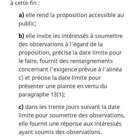
a
à cette fin :
r
g
a)
elle rend la proposition accessible au
i
public;
n
a
b)
elle invite les intéressés à soumettre
l
des observations à l’égard de la
e
proposition, précise la date limite pour
:
le faire, fournit des renseignements
concernant l’exigence prévue à l’alinéa
c) et précise la date limite pour
présenter une plainte en vertu du
paragraphe 13(1);
c)
dans les trente jours suivant la date
limite pour soumettre des observations,
elle fournit une réponse aux intéressés
ayant soumis des observations.