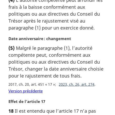
t
:
frais à la baisse conformément aux
e
m
politiques ou aux directives du Conseil du
a
Trésor après le rajustement visé au
r
paragraphe (1) pour un exercice donné.
g
i
N
Date anniversaire : changement
n
o
a
(5)
Malgré le paragraphe (1), l’autorité
t
l
compétente peut, conformément aux
e
e
m
politiques ou aux directives du Conseil du
:
a
Trésor, changer la date anniversaire choisie
r
pour le rajustement de tous frais.
g
i
2017, ch. 20, art. 451 « 17 »
2023, ch. 26, art. 274
n
Version précédente
a
l
N
Effet de l’article 17
e
o
18
Il est entendu que l’article 17 n’a pas
:
t