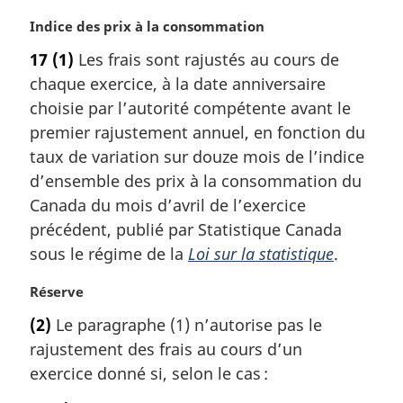
N
Indice des prix à la consommation
o
17
(1)
Les frais sont rajustés au cours de
t
chaque exercice, à la date anniversaire
e
m
choisie par l’autorité compétente avant le
a
premier rajustement annuel, en fonction du
r
taux de variation sur douze mois de l’indice
g
d’ensemble des prix à la consommation du
i
Canada du mois d’avril de l’exercice
n
a
précédent, publié par Statistique Canada
l
sous le régime de la
Loi sur la statistique
.
e
:
N
Réserve
o
(2)
Le paragraphe (1) n’autorise pas le
t
rajustement des frais au cours d’un
e
m
exercice donné si, selon le cas :
a