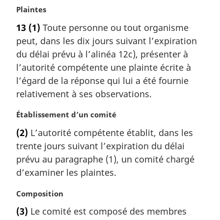
N
Plaintes
o
13
(1)
Toute personne ou tout organisme
t
peut, dans les dix jours suivant l’expiration
e
m
du délai prévu à l’alinéa 12c), présenter à
a
l’autorité compétente une plainte écrite à
r
l’égard de la réponse qui lui a été fournie
g
relativement à ses observations.
i
n
N
Établissement d’un comité
a
o
l
(2)
L’autorité compétente établit, dans les
t
e
trente jours suivant l’expiration du délai
e
:
m
prévu au paragraphe (1), un comité chargé
a
d’examiner les plaintes.
r
g
N
Composition
i
o
(3)
Le comité est composé des membres
n
t