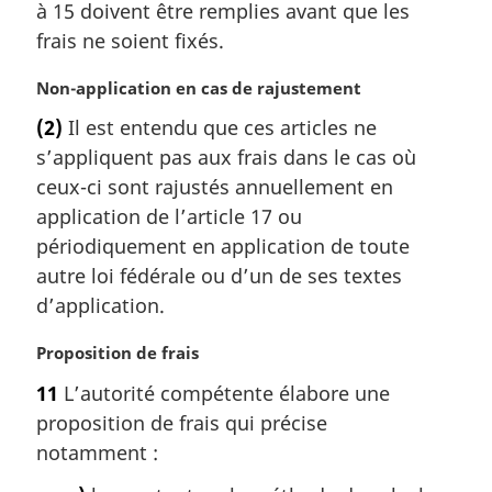
à 15 doivent être remplies avant que les
e
m
frais ne soient fixés.
a
r
N
Non-application en cas de rajustement
g
o
(2)
Il est entendu que ces articles ne
i
t
s’appliquent pas aux frais dans le cas où
n
e
a
m
ceux-ci sont rajustés annuellement en
l
a
application de l’article 17 ou
e
r
périodiquement en application de toute
:
g
autre loi fédérale ou d’un de ses textes
i
d’application.
n
a
N
Proposition de frais
l
o
e
11
L’autorité compétente élabore une
t
:
proposition de frais qui précise
e
m
notamment :
a