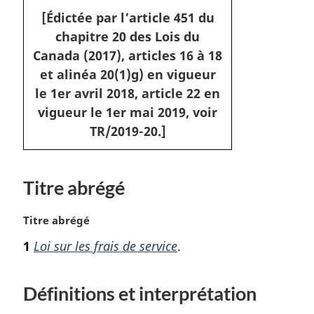
[Édictée par l’article 451 du
chapitre 20 des Lois du
Canada (2017), articles 16 à 18
et alinéa 20(1)g) en vigueur
le 1er avril 2018, article 22 en
vigueur le 1er mai 2019, voir
TR/2019-20.]
Titre abrégé
N
Titre abrégé
o
1
Loi sur les frais de service
.
t
e
m
Définitions et interprétation
a
r