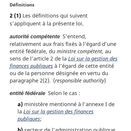
N
Définitions
g
o
i
2
(1)
Les définitions qui suivent
t
n
s’appliquent à la présente loi.
e
a
m
l
S’entend,
autorité compétente
a
e
relativement aux frais fixés à l’égard d’une
r
:
g
entité fédérale, du
ministre compétent
, au
i
sens de l’article 2 de la
Loi sur la gestion des
n
finances publiques
à l’égard de cette entité
a
ou de la personne désignée en vertu du
l
paragraphe 2(2). (
responsible authority
)
e
:
Selon le cas :
entité fédérale
a)
ministère mentionné à l’annexe I de
la
Loi sur la gestion des finances
publiques
;
b)
secteur de l’administration publique