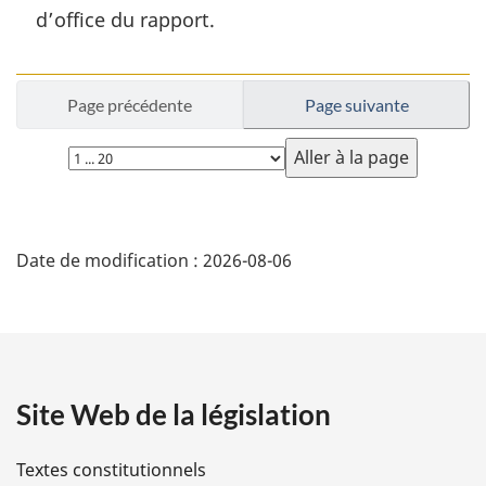
r
d’office du rapport.
g
i
n
a
Page précédente
Page suivante
l
Choisissez
e
:
la
page
D
Date de modification :
2026-08-06
é
t
a
Site Web de la législation
i
l
Textes constitutionnels