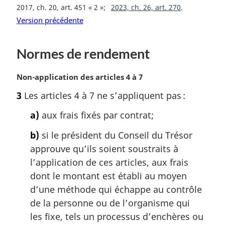
2017, ch. 20, art. 451 « 2 »
2023, ch. 26, art. 270
:
Version précédente
Normes de rendement
N
Non-application des articles 4 à 7
o
3
Les articles 4 à 7 ne s’appliquent pas :
t
e
a)
aux frais fixés par contrat;
m
a
b)
si le président du Conseil du Trésor
r
approuve qu’ils soient soustraits à
g
l’application de ces articles, aux frais
i
dont le montant est établi au moyen
n
a
d’une méthode qui échappe au contrôle
l
de la personne ou de l’organisme qui
e
les fixe, tels un processus d’enchères ou
: