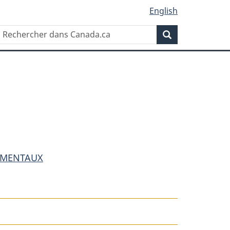
English
Rechercher
Recherche
dans
Canada.ca
NEMENTAUX
t
t
man
sionnement