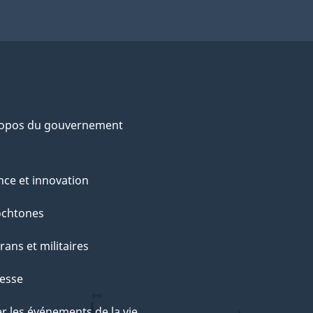
ropos du gouvernement
nce et innovation
ochtones
rans et militaires
esse
r les événements de la vie