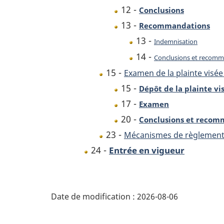
12 -
Conclusions
13 -
Recommandations
13 -
Indemnisation
14 -
Conclusions et recomm
15 -
Examen de la plainte visée à
15 -
Dépôt de la plainte visé
17 -
Examen
20 -
Conclusions et recom
23 -
Mécanismes de règlement e
24 -
Entrée en vigueur
D
Date de modification :
2026-08-06
é