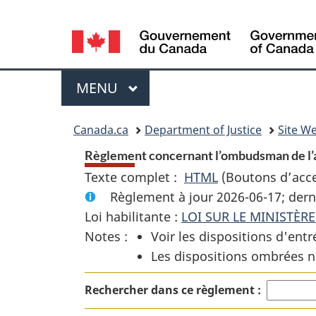
Language
selection
Menu
MENU
PRINCIPAL
You
Canada.ca
Department of Justice
Site We
are
Règlement concernant l’ombudsman de l’
Texte complet :
HTML
Texte
(Boutons d’acces
here:
Règlement à jour 2026-06-17; dern
complet
Loi habilitante :
LOI SUR LE MINISTÈR
:
Notes :
Voir les dispositions d'entr
Règlement
Les dispositions ombrées n
concernant
l’ombudsman
Rechercher dans ce règlement :
de
l’approvisionn