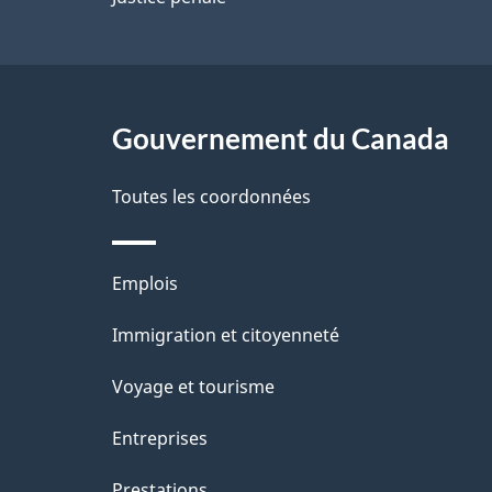
a
g
Gouvernement du Canada
e
Toutes les coordonnées
Thèmes
Emplois
et
Immigration et citoyenneté
sujets
Voyage et tourisme
Entreprises
Prestations