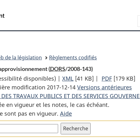
Passer
Passer
Passer
au
à
à
Recherche
contenu
«
la
principal
À
version
propos
HTML
de
simplifiée
ce
b de la législation
Règlements codifiés
site
approvisionnement (
DORS
/2008-143)
sibilité disponibles) |
XML
Texte
[41 KB]
|
PDF
Texte
[179 KB]
ière modification 2017-12-14
complet
Versions antérieures
complet
E DES TRAVAUX PUBLICS ET DES SERVICES GOUVER
:
:
ée en vigueur et les notes, le cas échéant.
Règlement
Règlemen
e sont pas en vigueur.
Aide
concernant
concernan
l’ombudsman
l’ombuds
de
de
ement
l’approvisionnement
l’approvi