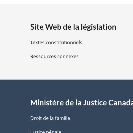
t
a
Site Web de la législation
i
Textes constitutionnels
l
Ressources connexes
s
d
e
l
Ministère de la Justice Canad
a
Droit de la famille
p
Justice pénale