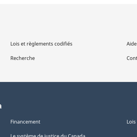
Lois et règlements codifiés
Aide
Recherche
Cont
a
Financement
Lois
Le système de justice du Canada