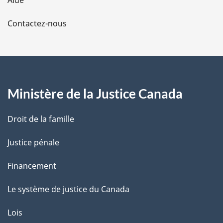
a
a
s
Contactez-nous
p
d
e
a
p
a
g
g
e
Ministère de la Justice Canada
e
Droit de la famille
Justice pénale
Financement
Le système de justice du Canada
Lois