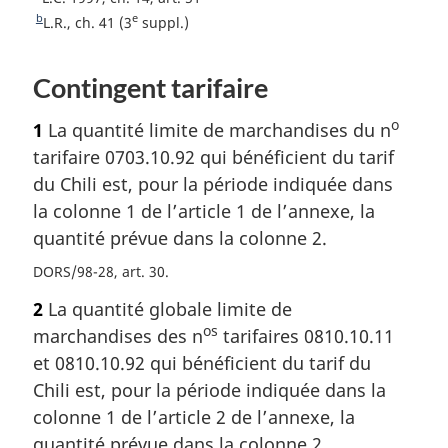
b
a
e
b
e
R
L.R., ch. 41 (3
suppl.)
a
s
t
e
o
t
s
d
Contingent tarifaire
u
o
d
e
r
u
e
p
o
1
La quantité limite de marchandises du n
à
r
p
a
l
à
tarifaire 0703.10.92 qui bénéficient du tarif
a
a
g
l
du Chili est, pour la période indiquée dans
r
a
g
e
la colonne 1 de l’article 1 de l’annexe, la
é
r
e
quantité prévue dans la colonne 2.
f
é
é
f
DORS/98-28, art. 30
r
é
e
2
La quantité globale limite de
r
n
e
os
marchandises des n
tarifaires 0810.10.11
c
n
et 0810.10.92 qui bénéficient du tarif du
e
c
Chili est, pour la période indiquée dans la
d
e
colonne 1 de l’article 2 de l’annexe, la
e
d
l
e
quantité prévue dans la colonne 2.