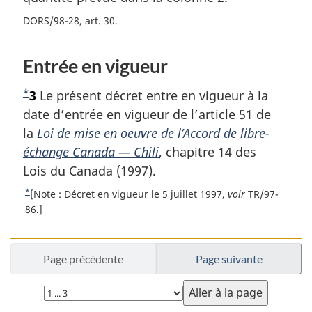
a
l
DORS/98-28, art. 30
n
a
o
n
t
o
Entrée en vigueur
e
t
d
e
*
N
3
Le présent décret entre en vigueur à la
e
d
o
date d’entrée en vigueur de l’article 51 de
b
e
a
t
la
Loi de mise en oeuvre de l’Accord de libre-
b
s
a
e
échange Canada — Chili
, chapitre 14 des
d
s
d
Lois du Canada (1997).
e
d
e
p
*
e
R
[Note : Décret en vigueur le 5 juillet 1997,
voir
TR/97-
b
a
p
e
86.]
g
a
t
a
e
g
o
s
e
u
Page précédente
Page suivante
d
r
e
à
Choisissez
p
l
la