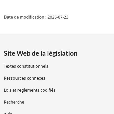
a
page
a
r
D
g
é
e
Date de modification :
2026-07-23
f
é
é
r
t
e
n
a
c
Site Web de la législation
i
e
d
l
e
Textes constitutionnels
l
s
a
Ressources connexes
n
d
o
Lois et règlements codifiés
t
e
e
Recherche
d
l
e
Aide
b