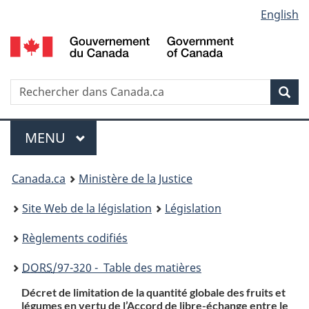
Language
English
Passer
Passer
Passer
au
à
à
selection
contenu
«
la
principal
À
version
propos
HTML
Recherche
R
Rec
de
simplifiée
d
ce
C
Menu
site
MENU
PRINCIPAL
You
Canada.ca
Ministère de la Justice
are
Site Web de la législation
Législation
here:
Règlements codifiés
DORS
/97-320 - Table des matières
Décret de limitation de la quantité globale des fruits et
légumes en vertu de l’Accord de libre-échange entre le