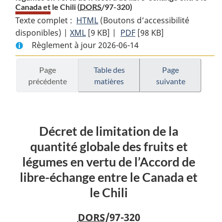
Canada et le Chili (
DORS
/97-320)
Texte complet :
HTML
Texte
(Boutons d’accessibilité
disponibles) |
XML
Texte
[9 KB]
complet
|
PDF
Texte
[98 KB]
Règlement à jour 2026-06-14
complet
:
complet
:
Décret
:
Décret
de
Décret
Page
Table des
Page
précédente
matières
suivante
de
limitation
de
limitation
de
limitation
de
la
de
la
quantité
la
Décret de limitation de la
quantité
globale
quantité
globale
des
globale
quantité globale des fruits et
des
fruits
des
légumes en vertu de l’Accord de
fruits
et
fruits
libre-échange entre le Canada et
et
légumes
et
le Chili
légumes
en
légumes
en
vertu
en
DORS
/97-320
vertu
de
vertu