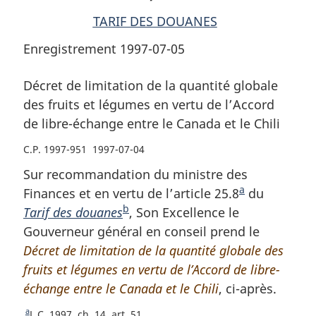
de
l’Accord
de
TARIF DES DOUANES
l’Accord
de
l’Accord
Enregistrement 1997-07-05
de
libre-
de
libre-
échange
libre-
échange
entre
échange
Décret de limitation de la quantité globale
entre
le
entre
des fruits et légumes en vertu de l’Accord
le
Canada
le
de libre-échange entre le Canada et le Chili
Canada
et
Canada
C.P. 1997-951 1997-07-04
et
le
et
le
Chili
le
Sur recommandation du ministre des
Chili
Chili
a
Finances et en vertu de l’article 25.8
N
du
b
Tarif des douanes
N
, Son Excellence le
o
Gouverneur général en conseil prend le
o
t
Décret de limitation de la quantité globale des
t
e
fruits et légumes en vertu de l’Accord de libre-
e
d
échange entre le Canada et le Chili
d
, ci-après.
e
e
b
a
R
L.C. 1997, ch. 14, art. 51