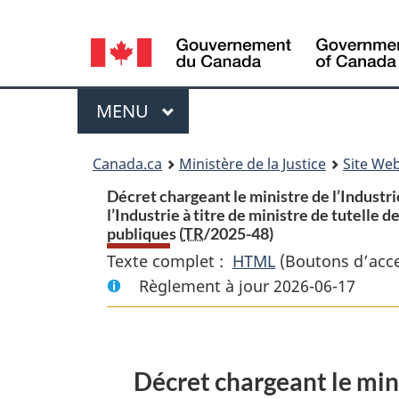
Language
selection
Menu
MENU
PRINCIPAL
You
Canada.ca
Ministère de la Justice
Site Web
are
Décret chargeant le ministre de l’Industr
l’Industrie à titre de ministre de tutelle
here:
publiques (
TR
/2025-48)
Texte complet :
HTML
Texte
(Boutons d’acces
Règlement à jour 2026-06-17
complet
:
Décret
chargeant
Décret chargeant le minis
le