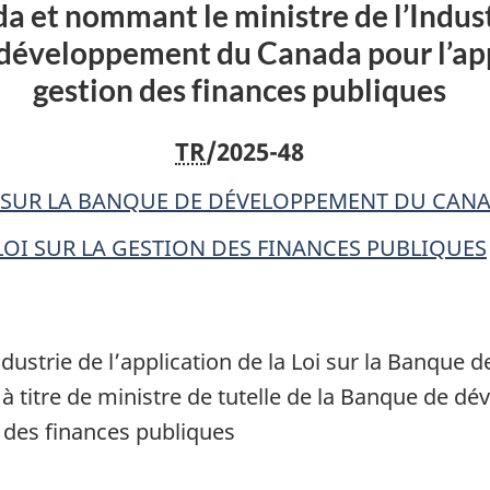
et nommant le ministre de l’Industri
ministre
ministre
de
de
 développement du Canada pour l’appl
l’Industrie
l’Industrie
gestion des finances publiques
de
de
l’application
l’applicatio
TR
/2025-48
de
de
la
la
 SUR LA BANQUE DE DÉVELOPPEMENT DU CAN
Loi
Loi
LOI SUR LA GESTION DES FINANCES PUBLIQUES
sur
sur
la
la
Banque
Banque
de
de
ndustrie de l’application de la Loi sur la Banqu
développement
développe
 à titre de ministre de tutelle de la Banque de
du
du
on des finances publiques
Canada
Canada
et
et