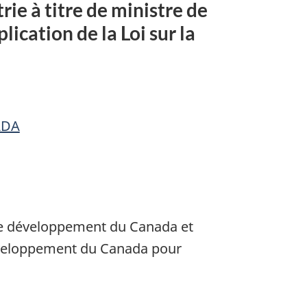
e à titre de ministre de
ication de la Loi sur la
n
ADA
e de développement du Canada et
ment
 développement du Canada pour