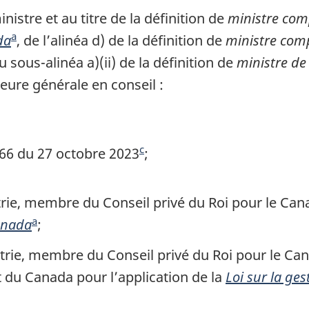
nommant
nommant
stre et au titre de la définition de
ministre com
le
le
a
da
N
, de l’alinéa d) de la définition de
ministre com
ministre
ministre
u sous-alinéa a)(ii) de la définition de
o
ministre de 
de
de
neure générale en conseil :
t
l’Industrie
l’Industrie
e
à
à
titre
titre
d
de
de
e
c
066 du 27 octobre 2023
N
;
ministre
ministre
b
o
de
de
a
t
trie, membre du Conseil privé du Roi pour le Cana
tutelle
tutelle
s
e
de
de
a
anada
N
;
d
d
la
la
o
ie, membre du Conseil privé du Roi pour le Canad
e
Banque
Banque
e
t
du Canada pour l’application de la
Loi sur la ge
de
de
p
b
e
développement
développe
a
a