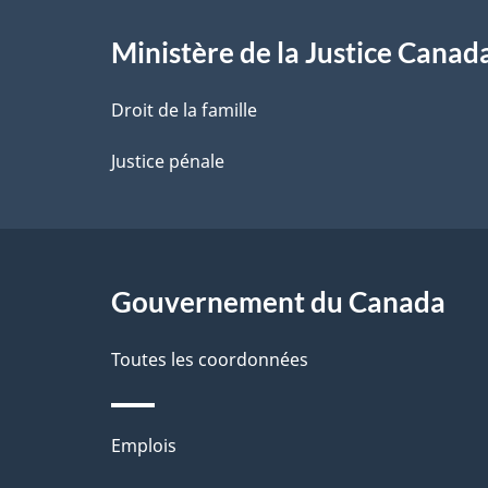
e
d
s
a
l
e
d
Ministère de la Justice Canad
s
b
e
d
a
a
p
e
Droit de la famille
s
a
p
p
d
g
a
Justice pénale
e
e
g
a
p
e
a
g
g
e
Gouvernement du Canada
e
Toutes les coordonnées
Thèmes
Emplois
et