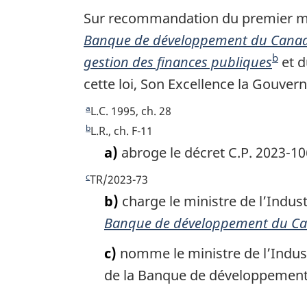
nommant
Sur recommandation du premier mini
le
Banque de développement du Cana
ministre
b
gestion des finances publiques
N
et d
de
cette loi, Son Excellence la Gouver
o
l’Industrie
t
à
a
R
L.C. 1995, ch. 28
titre
e
e
b
R
L.R., ch. F-11
de
t
e
d
a)
abroge le décret C.P. 2023-1
ministre
o
t
e
c
R
TR/2023-73
u
de
o
b
e
r
u
b)
charge le ministre de l’Indus
tutelle
a
t
à
r
de
Banque de développement du C
o
l
à
s
la
u
a
l
c)
nomme le ministre de l’Industr
d
Banque
r
r
a
de la Banque de développement 
de
e
à
é
r
développement
l
f
p
é