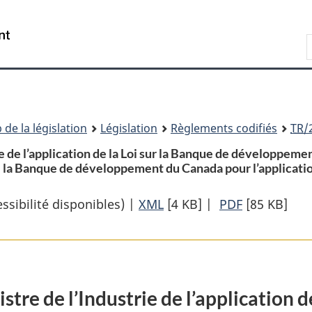
Passer
Passer
Passer
au
à
à
Recherche
contenu
«
la
principal
À
version
propos
HTML
de
simplifiée
ce
 de la législation
Législation
Règlements codifiés
TR
/
site
ie de l’application de la Loi sur la Banque de développem
 de la Banque de développement du Canada pour l’application
sibilité disponibles) |
XML
Texte
[4 KB]
|
PDF
Texte
[85 KB]
complet
complet
:
:
Décret
Décret
chargeant
chargeant
tre de l’Industrie de l’application d
le
le