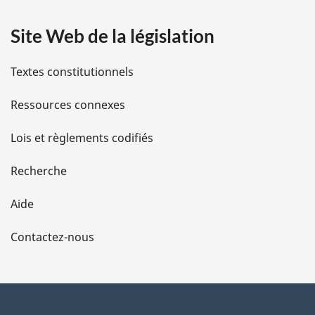
a
d
n
e
o
Site Web de la législation
i
b
t
a
e
l
s
d
Textes constitutionnels
d
e
s
e
b
Ressources connexes
p
a
d
a
s
Lois et règlements codifiés
g
d
e
e
e
Recherche
p
l
a
Aide
g
a
e
Contactez-nous
p
a
g