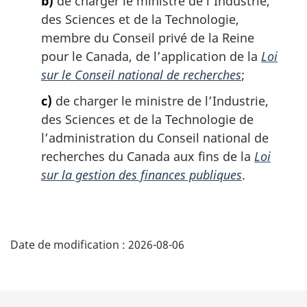
b)
de charger le ministre de l’Industrie,
e
à
e
t
des Sciences et de la Technologie,
p
l
o
d
membre du Conseil privé de la Reine
a
a
u
e
pour le Canada, de l’application de la
Loi
r
r
g
b
é
à
sur le Conseil national de recherches
;
e
a
f
l
c)
de charger le ministre de l’Industrie,
é
a
s
r
r
des Sciences et de la Technologie de
d
e
é
l’administration du Conseil national de
e
n
f
recherches du Canada aux fins de la
Loi
p
c
é
sur la gestion des finances publiques
.
e
a
r
d
e
g
e
n
e
D
l
c
a
e
Date de modification :
2026-08-06
é
n
d
o
e
t
t
l
e
a