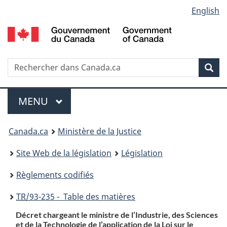
Language
English
Passer
Passer
Passer
au
à
à
selection
contenu
«
la
principal
À
version
propos
HTML
Recherche
R
Rec
de
simplifiée
d
ce
C
Menu
site
MENU
PRINCIPAL
You
Canada.ca
Ministère de la Justice
are
Site Web de la législation
Législation
here:
Règlements codifiés
TR
/93-235 - Table des matières
Décret chargeant le ministre de l’Industrie, des Sciences
et de la Technologie de l’application de la Loi sur le