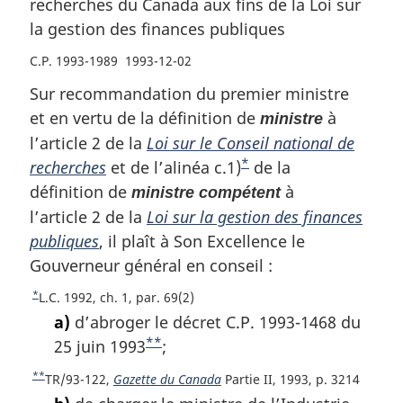
recherches du Canada aux fins de la Loi sur
de
recherches
de
la gestion des finances publiques
recherches
du
recherches
du
Canada
du
C.P. 1993-1989 1993-12-02
Canada
aux
Canada
Sur recommandation du premier ministre
aux
fins
aux
et en vertu de la définition de
à
ministre
fins
de
fins
l’article 2 de la
Loi sur le Conseil national de
de
la
de
la
Loi
la
*
recherches
et de l’alinéa c.1)
N
de la
Loi
sur
Loi
définition de
o
à
ministre compétent
sur
la
sur
t
l’article 2 de la
Loi sur la gestion des finances
la
gestion
la
e
publiques
, il plaît à Son Excellence le
gestion
des
gestion
d
Gouverneur général en conseil :
des
finances
des
e
*
R
L.C. 1992, ch. 1, par. 69(2)
finances
publiques
finances
b
e
a)
d’abroger le décret C.P. 1993-1468 du
publiques
publiques
a
t
**
25 juin 1993
N
;
o
s
o
**
u
R
TR/93-122,
Gazette du Canada
Partie II, 1993, p. 3214
d
t
r
e