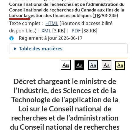
Conseil national de recherches et de l’administration du
Conseil national de recherches du Canada aux fins de la
Loi sur la gestion des finances publiques (
TR
/93-235)
Texte complet :
HTML
Texte
(Boutons d’accessibilité
disponibles) |
XML
Texte
[3 KB]
complet
|
PDF
Texte
[88 KB]
Règlement à jour 2026-06-17
complet
:
complet
:
Décret
:
Table des matières
Décret
chargeant
Décret
chargeant
le
chargeant
Aa
Aa
Aa
Aa
Aa
le
ministre
le
ministre
de
ministre
Décret chargeant le ministre de
de
l’Industrie,
de
l’Industrie, des Sciences et de la
l’Industrie,
des
l’Industrie,
des
Sciences
des
Technologie de l’application de la
Sciences
et
Sciences
Loi sur le Conseil national de
et
de
et
recherches et de l’administration
de
la
de
du Conseil national de recherches
la
Technologie
la