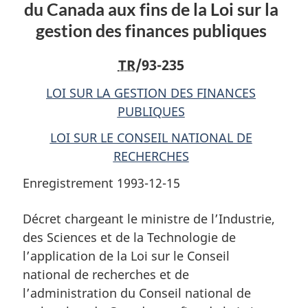
Technologie
de
Technologie
du Canada aux fins de la Loi sur la
de
l’application
de
gestion des finances publiques
l’application
de
l’application
de
la
de
TR
/93-235
la
Loi
la
Loi
sur
Loi
LOI SUR LA GESTION DES FINANCES
sur
le
sur
PUBLIQUES
le
Conseil
le
LOI SUR LE CONSEIL NATIONAL DE
Conseil
national
Conseil
RECHERCHES
national
de
national
de
recherches
de
Enregistrement 1993-12-15
recherches
et
recherches
et
de
et
Décret chargeant le ministre de l’Industrie,
de
l’administration
de
des Sciences et de la Technologie de
l’administration
du
l’administration
l’application de la Loi sur le Conseil
du
Conseil
du
national de recherches et de
Conseil
national
Conseil
l’administration du Conseil national de
national
de
national