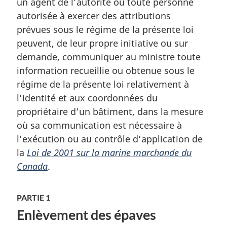
un agent de l’autorité ou toute personne
e
m
autorisée à exercer des attributions
a
prévues sous le régime de la présente loi
r
peuvent, de leur propre initiative ou sur
g
demande, communiquer au ministre toute
i
information recueillie ou obtenue sous le
n
a
régime de la présente loi relativement à
l
l’identité et aux coordonnées du
e
propriétaire d’un bâtiment, dans la mesure
:
où sa communication est nécessaire à
l’exécution ou au contrôle d’application de
la
Loi de 2001 sur la marine marchande du
Canada
.
PARTIE 1
Enlèvement des épaves