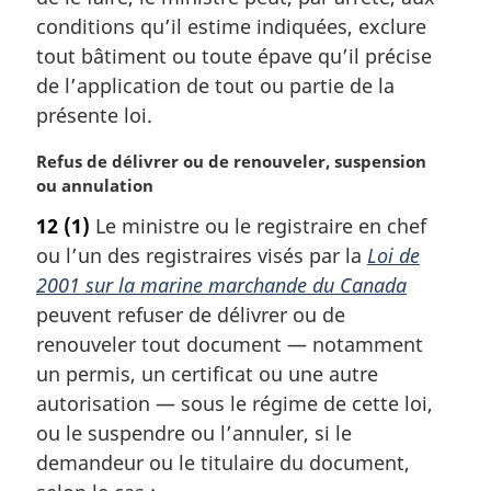
l
m
conditions qu’il estime indiquées, exclure
e
a
tout bâtiment ou toute épave qu’il précise
:
r
de l’application de tout ou partie de la
g
présente loi.
i
n
N
Refus de délivrer ou de renouveler, suspension
a
o
ou annulation
l
t
e
12
(1)
Le ministre ou le registraire en chef
e
:
ou l’un des registraires visés par la
Loi de
m
a
2001 sur la marine marchande du Canada
r
peuvent refuser de délivrer ou de
g
renouveler tout document — notamment
i
un permis, un certificat ou une autre
n
autorisation — sous le régime de cette loi,
a
l
ou le suspendre ou l’annuler, si le
e
demandeur ou le titulaire du document,
: