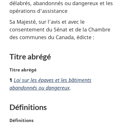
délabrés, abandonnés ou dangereux et les
opérations d’assistance
Sa Majesté, sur l’avis et avec le
consentement du Sénat et de la Chambre
des communes du Canada, édicte :
Titre abrégé
N
Titre abrégé
o
1
Loi sur les épaves et les bâtiments
t
abandonnés ou dangereux
.
e
m
a
Définitions
r
g
i
N
Définitions
n
o