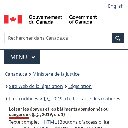
Language
English
Passer
Passer
Passer
au
à
à
selection
contenu
«
la
principal
À
version
propos
HTML
Recherche
R
Rec
de
simplifiée
d
ce
C
Menu
site
MENU
PRINCIPAL
You
Canada.ca
Ministère de la Justice
are
Site Web de la législation
Législation
here:
Lois codifiées
L.C.
2019, ch. 1 - Table des matières
Loi sur les épaves et les bâtiments abandonnés ou
dangereux (
L.C.
2019, ch. 1)
Texte complet :
HTML
Texte
(Boutons d’accessibilité