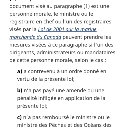
t
document visé au paragraphe (1) est une
e
m
personne morale, le ministre ou le
a
registraire en chef ou l’un des registraires
r
visés par la
Loi de 2001 sur la marine
g
marchande du Canada
peuvent prendre les
i
mesures visées à ce paragraphe si l’un des
n
a
dirigeants, administrateurs ou mandataires
l
de cette personne morale, selon le cas :
e
:
a)
a contrevenu à un ordre donné en
vertu de la présente loi;
b)
n’a pas payé une amende ou une
pénalité infligée en application de la
présente loi;
c)
n’a pas remboursé le ministre ou le
ministre des Pêches et des Océans des