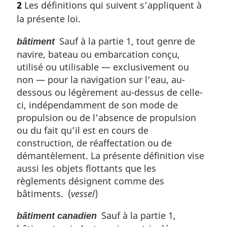
2
Les définitions qui suivent s’appliquent à
a
t
la présente loi.
l
e
e
m
Sauf à la partie 1, tout genre de
bâtiment
:
a
navire, bateau ou embarcation conçu,
r
g
utilisé ou utilisable — exclusivement ou
i
non — pour la navigation sur l’eau, au-
n
dessous ou légèrement au-dessus de celle-
a
ci, indépendamment de son mode de
l
propulsion ou de l’absence de propulsion
e
ou du fait qu’il est en cours de
:
construction, de réaffectation ou de
démantèlement. La présente définition vise
aussi les objets flottants que les
règlements désignent comme des
bâtiments. (
vessel
)
Sauf à la partie 1,
bâtiment canadien