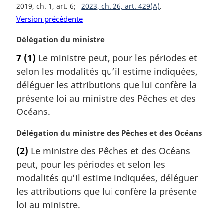
2019, ch. 1, art. 6
2023, ch. 26, art. 429(A)
r
Version précédente
g
i
N
Délégation du ministre
n
o
a
7
(1)
Le ministre peut, pour les périodes et
t
l
selon les modalités qu’il estime indiquées,
e
e
m
déléguer les attributions que lui confère la
:
a
présente loi au ministre des Pêches et des
r
Océans.
g
i
N
Délégation du ministre des Pêches et des Océans
n
o
a
(2)
Le ministre des Pêches et des Océans
t
l
peut, pour les périodes et selon les
e
e
m
modalités qu’il estime indiquées, déléguer
:
a
les attributions que lui confère la présente
r
loi au ministre.
g
i