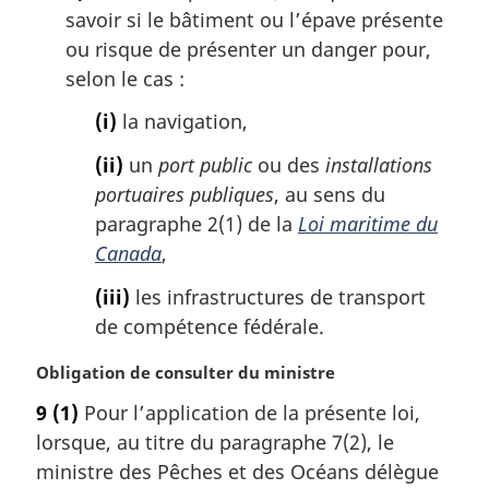
g
savoir si le bâtiment ou l’épave présente
i
ou risque de présenter un danger pour,
n
a
selon le cas :
l
(i)
la navigation,
e
:
(ii)
un
port public
ou des
installations
portuaires publiques
, au sens du
paragraphe 2(1) de la
Loi maritime du
Canada
,
(iii)
les infrastructures de transport
de compétence fédérale.
N
Obligation de consulter du ministre
o
9
(1)
Pour l’application de la présente loi,
t
lorsque, au titre du paragraphe 7(2), le
e
m
ministre des Pêches et des Océans délègue