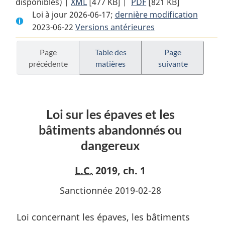
disponibles) |
XML
Texte
[477 KB]
complet
|
PDF
Texte
[821 KB]
Loi à jour 2026-06-17;
complet
:
dernière modification
complet
2023-06-22
Versions antérieures
:
Loi
:
Loi
sur
Loi
sur
les
sur
Page
Table des
Page
précédente
matières
suivante
les
épaves
les
épaves
et
épaves
et
les
et
les
bâtiments
les
Loi sur les épaves et les
bâtiments
abandonnés
bâtiments
abandonnés
ou
abandonnés
bâtiments abandonnés ou
ou
dangereux
ou
dangereux
dangereux
dangereux
L.C.
2019, ch. 1
Sanctionnée 2019-02-28
Loi concernant les épaves, les bâtiments