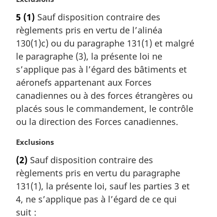
o
5
(1)
Sauf disposition contraire des
t
règlements pris en vertu de l’alinéa
e
m
130(1)c) ou du paragraphe 131(1) et malgré
a
le paragraphe (3), la présente loi ne
r
s’applique pas à l’égard des bâtiments et
g
aéronefs appartenant aux Forces
i
canadiennes ou à des forces étrangères ou
n
a
placés sous le commandement, le contrôle
l
ou la direction des Forces canadiennes.
e
:
N
Exclusions
o
(2)
Sauf disposition contraire des
t
règlements pris en vertu du paragraphe
e
m
131(1), la présente loi, sauf les parties 3 et
a
4, ne s’applique pas à l’égard de ce qui
r
suit :
g