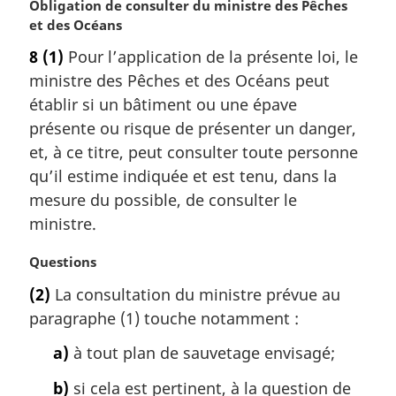
N
Obligation de consulter du ministre des Pêches
n
o
et des Océans
a
t
l
8
(1)
Pour l’application de la présente loi, le
e
e
ministre des Pêches et des Océans peut
m
:
a
établir si un bâtiment ou une épave
r
présente ou risque de présenter un danger,
g
et, à ce titre, peut consulter toute personne
i
qu’il estime indiquée et est tenu, dans la
n
mesure du possible, de consulter le
a
l
ministre.
e
:
N
Questions
o
(2)
La consultation du ministre prévue au
t
paragraphe (1) touche notamment :
e
m
a)
à tout plan de sauvetage envisagé;
a
r
b)
si cela est pertinent, à la question de