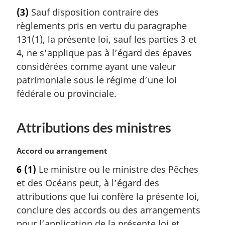
o
(3)
Sauf disposition contraire des
t
règlements pris en vertu du paragraphe
e
m
131(1), la présente loi, sauf les parties 3 et
a
4, ne s’applique pas à l’égard des épaves
r
considérées comme ayant une valeur
g
patrimoniale sous le régime d’une loi
i
fédérale ou provinciale.
n
a
l
Attributions des ministres
e
:
N
Accord ou arrangement
o
6
(1)
Le ministre ou le ministre des Pêches
t
et des Océans peut, à l’égard des
e
m
attributions que lui confère la présente loi,
a
conclure des accords ou des arrangements
r
pour l’application de la présente loi et