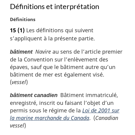
Définitions et interprétation
N
Définitions
o
15
(1)
Les définitions qui suivent
t
s’appliquent à la présente partie.
e
m
Navire
au sens de l’article premier
bâtiment
a
de la Convention sur l’enlèvement des
r
g
épaves, sauf que le bâtiment autre qu’un
i
bâtiment de mer est également visé.
n
(
vessel
)
a
l
Bâtiment immatriculé,
bâtiment canadien
e
enregistré, inscrit ou faisant l’objet d’un
:
permis sous le régime de la
Loi de 2001 sur
la marine marchande du Canada
. (
Canadian
vessel
)