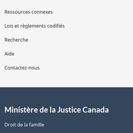
s
Ressources connexes
d
Lois et règlements codifiés
e
Recherche
l
Aide
a
Contactez-nous
p
a
g
Ministère de la Justice Canada
e
Droit de la famille