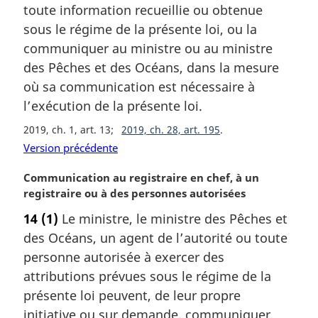
toute information recueillie ou obtenue
n
sous le régime de la présente loi, ou la
a
l
communiquer au ministre ou au ministre
e
des Pêches et des Océans, dans la mesure
:
où sa communication est nécessaire à
l’exécution de la présente loi.
2019, ch. 1, art. 13
2019, ch. 28, art. 195
Version précédente
N
Communication au registraire en chef, à un
o
registraire ou à des personnes autorisées
t
14
(1)
Le ministre, le ministre des Pêches et
e
des Océans, un agent de l’autorité ou toute
m
a
personne autorisée à exercer des
r
attributions prévues sous le régime de la
g
présente loi peuvent, de leur propre
i
initiative ou sur demande, communiquer
n