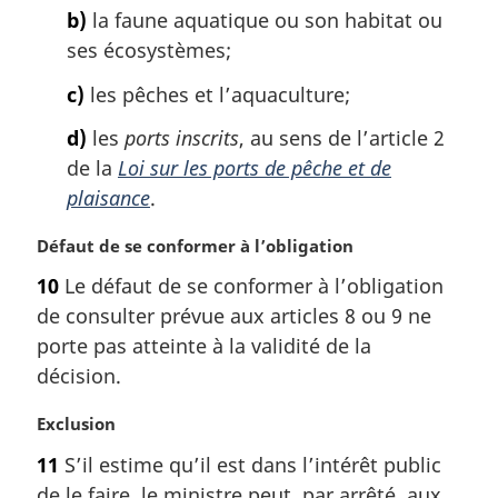
l
b)
la faune aquatique ou son habitat ou
e
ses écosystèmes;
:
c)
les pêches et l’aquaculture;
d)
les
ports inscrits
, au sens de l’article 2
de la
Loi sur les ports de pêche et de
plaisance
.
N
Défaut de se conformer à l’obligation
o
10
Le défaut de se conformer à l’obligation
t
de consulter prévue aux articles 8 ou 9 ne
e
m
porte pas atteinte à la validité de la
a
décision.
r
g
N
Exclusion
i
o
11
S’il estime qu’il est dans l’intérêt public
n
t
a
de le faire, le ministre peut, par arrêté, aux
e