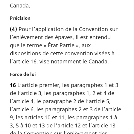
g
Canada.
i
n
N
Précision
a
o
l
(4)
Pour l’application de la Convention sur
t
e
l’enlèvement des épaves, il est entendu
e
:
m
que le terme « État Partie », aux
a
dispositions de cette convention visées à
r
l’article 16, vise notamment le Canada.
g
i
N
Force de loi
n
o
a
16
L’article premier, les paragraphes 1 et 3
t
l
de l’article 3, les paragraphes 1, 2 et 4 de
e
e
m
l’article 4, le paragraphe 2 de l’article 5,
:
a
l’article 6, les paragraphes 2 et 3 de l’article
r
9, les articles 10 et 11, les paragraphes 1 à
g
3, 5 à 10 et 13 de l’article 12 et l’article 13
i
de la Convention sur l’enlèvement des
n