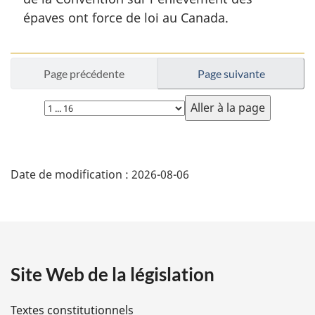
a
épaves ont force de loi au Canada.
l
e
:
Page précédente
Page suivante
Choisissez
la
page
D
Date de modification :
2026-08-06
é
t
a
Site Web de la législation
i
l
Textes constitutionnels