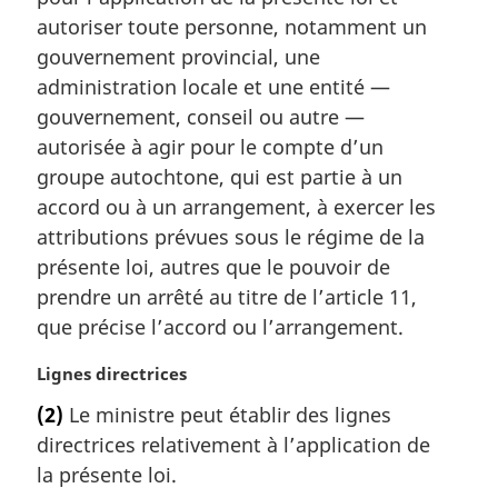
g
autoriser toute personne, notamment un
i
gouvernement provincial, une
n
a
administration locale et une entité —
l
gouvernement, conseil ou autre —
e
autorisée à agir pour le compte d’un
:
groupe autochtone, qui est partie à un
accord ou à un arrangement, à exercer les
attributions prévues sous le régime de la
présente loi, autres que le pouvoir de
prendre un arrêté au titre de l’article 11,
que précise l’accord ou l’arrangement.
N
Lignes directrices
o
(2)
Le ministre peut établir des lignes
t
directrices relativement à l’application de
e
m
la présente loi.
a