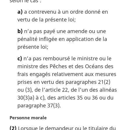
selon le cas :
a)
a contrevenu à un ordre donné en
vertu de la présente loi;
b)
n’a pas payé une amende ou une
pénalité infligée en application de la
présente loi;
c)
n’a pas remboursé le ministre ou le
ministre des Pêches et des Océans des
frais engagés relativement aux mesures
prises en vertu des paragraphes 21(2)
ou (3), de l’article 22, de l’un des alinéas
30(3)a) à c), des articles 35 ou 36 ou du
paragraphe 37(3).
N
Personne morale
o
(2)
Lorsque le demandeur ou le titulaire du