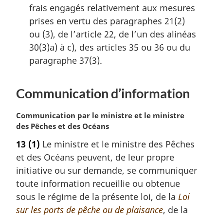
frais engagés relativement aux mesures
prises en vertu des paragraphes 21(2)
ou (3), de l’article 22, de l’un des alinéas
30(3)a) à c), des articles 35 ou 36 ou du
paragraphe 37(3).
Communication d’information
N
Communication par le ministre et le ministre
o
des Pêches et des Océans
t
13
(1)
Le ministre et le ministre des Pêches
e
et des Océans peuvent, de leur propre
m
a
initiative ou sur demande, se communiquer
r
toute information recueillie ou obtenue
g
sous le régime de la présente loi, de la
Loi
i
sur les ports de pêche ou de plaisance
, de la
n