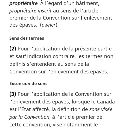
À l’égard d’un bâtiment,
propriétaire
propriétaire inscrit
au sens de l’article
premier de la Convention sur l’enlèvement
des épaves. (
owner
)
N
Sens des termes
o
(2)
Pour l’application de la présente partie
t
et sauf indication contraire, les termes non
e
m
définis s’entendent au sens de la
a
Convention sur l’enlèvement des épaves.
r
g
N
Extension de sens
i
o
(3)
Pour l’application de la Convention sur
n
t
a
l’enlèvement des épaves, lorsque le Canada
e
l
m
est l’État affecté, la définition de
zone visée
e
a
par la Convention
, à l’article premier de
:
r
cette convention, vise notamment le