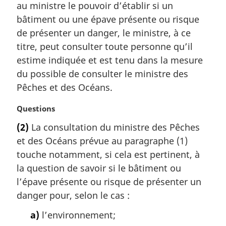
a
au ministre le pouvoir d’établir si un
r
bâtiment ou une épave présente ou risque
g
de présenter un danger, le ministre, à ce
i
titre, peut consulter toute personne qu’il
n
a
estime indiquée et est tenu dans la mesure
l
du possible de consulter le ministre des
e
Pêches et des Océans.
:
N
Questions
o
(2)
La consultation du ministre des Pêches
t
et des Océans prévue au paragraphe (1)
e
m
touche notamment, si cela est pertinent, à
a
la question de savoir si le bâtiment ou
r
l’épave présente ou risque de présenter un
g
danger pour, selon le cas :
i
n
a)
l’environnement;
a