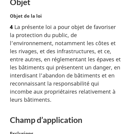
Objet
r
g
i
N
Objet de la loi
n
o
4
La présente loi a pour objet de favoriser
a
t
la protection du public, de
l
e
e
m
l’environnement, notamment les côtes et
:
a
les rivages, et des infrastructures, et ce,
r
entre autres, en réglementant les épaves et
g
les bâtiments qui présentent un danger, en
i
interdisant l’abandon de bâtiments et en
n
a
reconnaissant la responsabilité qui
l
incombe aux propriétaires relativement à
e
leurs bâtiments.
:
Champ d’application
N
Exclusions