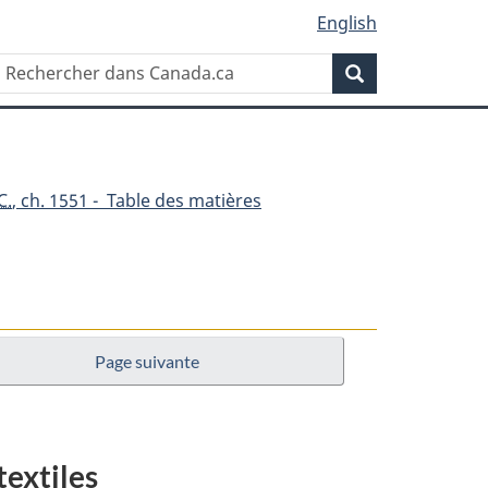
English
Rechercher
Recherche
dans
Canada.ca
C.
, ch. 1551 - Table des matières
Page suivante
nt
age
textiles
e