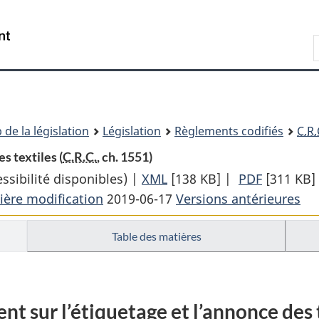
Passer
Passer
Passer
au
à
à
Recherche
contenu
«
la
principal
À
version
propos
HTML
de
simplifiée
ce
 de la législation
Législation
Règlements codifiés
C.R.
site
s textiles (
C.R.C.
, ch. 1551)
sibilité disponibles) |
XML
Texte
[138 KB]
|
PDF
Texte
[311 KB]
ière modification
2019-06-17
complet
Versions antérieures
complet
:
:
Table des matières
Règlement
Règleme
sur
sur
l’étiquetage
l’étiquet
et
et
t sur l’étiquetage et l’annonce des 
l’annonce
l’annonc