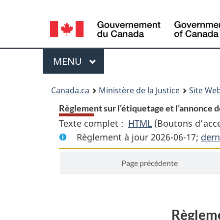
Language
selection
Menu
MENU
PRINCIPAL
You
Canada.ca
Ministère de la Justice
Site Web
are
Règlement sur l’étiquetage et l’annonce de
Texte complet :
HTML
Texte
(Boutons d’acces
here:
Règlement à jour 2026-06-17;
complet
dern
:
Page précédente
Règlement
sur
l’étiquetage
et
Règlemen
l’annonce