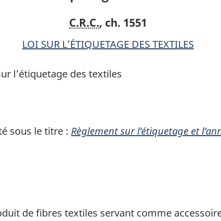
des
des
C.R.C.
, ch. 1551
textiles
textiles
LOI SUR L’ÉTIQUETAGE DES TEXTILES
sur l’étiquetage des textiles
 sous le titre :
Règlement sur l’étiquetage et l’an
uit de fibres textiles servant comme accessoire 