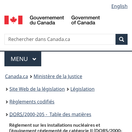
Language
English
Passer
Passer
Passer
au
à
à
selection
contenu
«
la
principal
À
version
propos
HTML
Recherche
R
Rec
de
simplifiée
d
ce
C
Menu
site
MENU
PRINCIPAL
You
Canada.ca
Ministère de la Justice
are
Site Web de la législation
Législation
here:
Règlements codifiés
DORS
/2000-205 - Table des matières
Règlement sur les installations nucléaires et
l’équipement réglementé de catégorie II (
DORS
/2000-