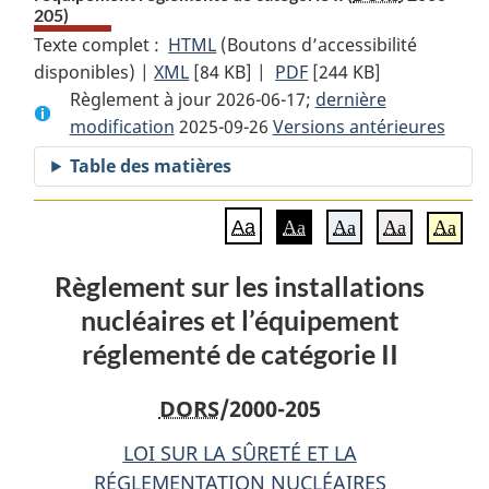
205)
Texte complet :
HTML
Texte
(Boutons d’accessibilité
disponibles) |
XML
Texte
[84 KB]
complet
|
PDF
Texte
[244 KB]
Règlement à jour 2026-06-17;
complet
:
complet
dernière
modification
2025-09-26
:
Règlement
Versions antérieures
:
Règlement
sur
Règlement
Table des matières
sur
les
sur
les
installations
les
Aa
Aa
Aa
Aa
Aa
installations
nucléaires
installations
nucléaires
et
nucléaires
Règlement sur les installations
et
l’équipement
et
nucléaires et l’équipement
l’équipement
réglementé
l’équipement
réglementé
de
réglementé
réglementé de catégorie II
de
catégorie
de
catégorie
II
catégorie
DORS
/2000-205
II
II
LOI SUR LA SÛRETÉ ET LA
RÉGLEMENTATION NUCLÉAIRES