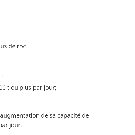
les
ion,
ns
us de roc.
 :
pement
0 t ou plus par jour;
 augmentation de sa capacité de
par jour.