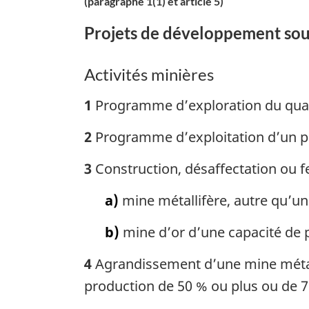
(paragraphe 1(1) et article 5)
susceptibles
Projets de développement sou
d’évaluation,
les
exceptions
Activités minières
et
1
Programme d’exploration du quart
les
projets
2
Programme d’exploitation d’un pl
de
3
Construction, désaffectation ou f
développement
soumis
a)
mine métallifère, autre qu’un
au
comité
b)
mine d’or d’une capacité de p
de
4
Agrandissement d’une mine métall
direction
production de 50 % ou plus ou de 750