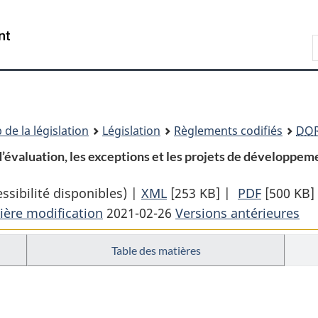
Passer
Passer
Passer
au
à
à
Recherche
contenu
«
la
principal
À
version
propos
HTML
de
simplifiée
ce
 de la législation
Législation
Règlements codifiés
DO
site
d’évaluation, les exceptions et les projets de développe
sibilité disponibles) |
XML
Texte
[253 KB]
|
PDF
Texte
[500 KB]
ière modification
2021-02-26
complet
Versions antérieures
complet
:
:
Table des matières
Règlement
Règleme
sur
sur
les
les
activités
activités