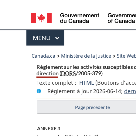
Language
selection
Menu
MENU
PRINCIPAL
You
Canada.ca
Ministère de la Justice
Site Web
are
Règlement sur les activités susceptibles 
direction (
DORS
/2005-379)
here:
Texte complet :
HTML
Texte
(Boutons d’acces
Règlement à jour 2026-06-14;
complet
dern
:
Page précédente
Règlement
sur
les
ANNEXE 3
activités