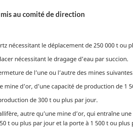
susceptibles
susceptib
mis au comité de direction
d’évaluation,
d’évaluat
les
les
exceptions
exceptio
et
et
z nécessitant le déplacement de 250 000 t ou pl
les
les
projets
projets
acer nécessitant le dragage d’eau par succion.
de
de
ermeture de l’une ou l’autre des mines suivantes
développement
dévelop
soumis
soumis
e mine d’or, d’une capacité de production de 1 50
au
au
comité
comité
roduction de 300 t ou plus par jour.
de
de
ifère, autre qu’une mine d’or, qui entraîne une
direction
direction
 t ou plus par jour et la porte à 1 500 t ou plus 