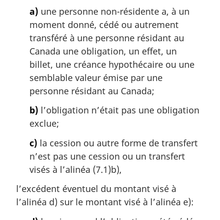
m
a)
une personne non-résidente a, à un
a
moment donné, cédé ou autrement
r
g
transféré à une personne résidant au
i
Canada une obligation, un effet, un
n
billet, une créance hypothécaire ou une
a
semblable valeur émise par une
l
personne résidant au Canada;
e
:
b)
l’obligation n’était pas une obligation
exclue;
c)
la cession ou autre forme de transfert
n’est pas une cession ou un transfert
visés à l’alinéa (7.1)b),
l’excédent éventuel du montant visé à
l’alinéa d) sur le montant visé à l’alinéa e):