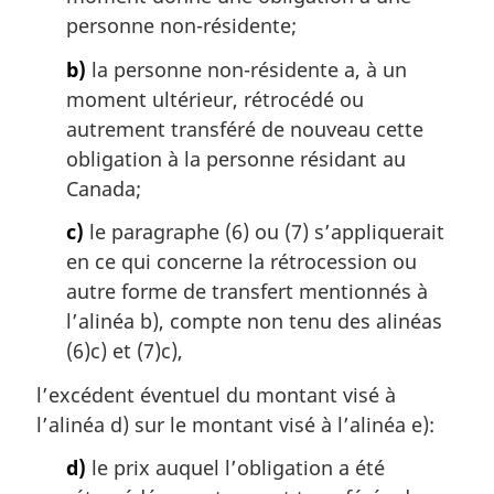
i
personne non-résidente;
n
a
b)
la personne non-résidente a, à un
l
moment ultérieur, rétrocédé ou
e
autrement transféré de nouveau cette
:
obligation à la personne résidant au
Canada;
c)
le paragraphe (6) ou (7) s’appliquerait
en ce qui concerne la rétrocession ou
autre forme de transfert mentionnés à
l’alinéa b), compte non tenu des alinéas
(6)c) et (7)c),
l’excédent éventuel du montant visé à
l’alinéa d) sur le montant visé à l’alinéa e):
d)
le prix auquel l’obligation a été