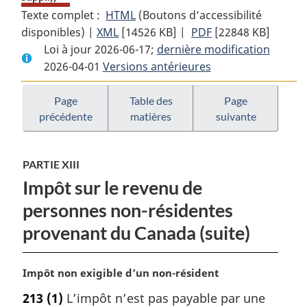
Texte complet :
HTML
Texte
(Boutons d’accessibilité
disponibles) |
XML
Texte
[14526 KB]
complet
|
PDF
Texte
[22848 KB]
Loi à jour 2026-06-17;
complet
:
dernière modification
complet
2026-04-01
Versions antérieures
:
Loi
:
Loi
de
Loi
de
l’impôt
de
Page
Table des
Page
précédente
matières
suivante
l’impôt
sur
l’impôt
sur
le
sur
le
revenu
le
PARTIE XIII
revenu
revenu
Impôt sur le revenu de
personnes non-résidentes
provenant du Canada (suite)
N
Impôt non exigible d’un non-résident
o
213
(1)
L’impôt n’est pas payable par une
t