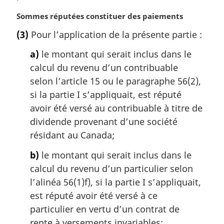
N
Sommes réputées constituer des paiements
o
(3)
Pour l’application de la présente partie :
t
e
a)
le montant qui serait inclus dans le
m
calcul du revenu d’un contribuable
a
selon l’article 15 ou le paragraphe 56(2),
r
g
si la partie I s’appliquait, est réputé
i
avoir été versé au contribuable à titre de
n
dividende provenant d’une société
a
résidant au Canada;
l
e
b)
le montant qui serait inclus dans le
:
calcul du revenu d’un particulier selon
l’alinéa 56(1)f), si la partie I s’appliquait,
est réputé avoir été versé à ce
particulier en vertu d’un contrat de
rente à versements invariables;