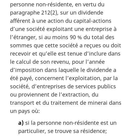
personne non-résidente, en vertu du
e
m
paragraphe 212(2), sur un dividende
a
afférent à une action du capital-actions
r
d’une société exploitant une entreprise à
g
l’étranger, si au moins 90 % du total des
i
sommes que cette société a reçues ou doit
n
a
recevoir et qu’elle est tenue d’inclure dans
l
le calcul de son revenu, pour l’année
e
d’imposition dans laquelle le dividende a
:
été payé, concernent l’exploitation, par la
société, d’entreprises de services publics
ou proviennent de l’extraction, du
transport et du traitement de minerai dans
un pays où:
a)
si la personne non-résidente est un
particulier, se trouve sa résidence;