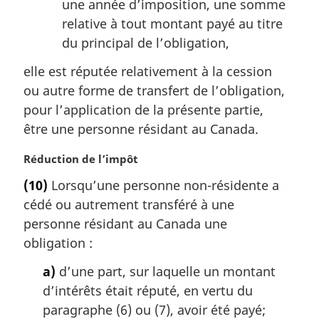
une année d’imposition, une somme
relative à tout montant payé au titre
du principal de l’obligation,
elle est réputée relativement à la cession
ou autre forme de transfert de l’obligation,
pour l’application de la présente partie,
être une personne résidant au Canada.
N
Réduction de l’impôt
o
(10)
Lorsqu’une personne non-résidente a
t
cédé ou autrement transféré à une
e
m
personne résidant au Canada une
a
obligation :
r
g
a)
d’une part, sur laquelle un montant
i
d’intérêts était réputé, en vertu du
n
paragraphe (6) ou (7), avoir été payé;
a