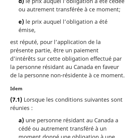
d)
le prix auquel l’obligation a été cédée
ou autrement transférée à ce moment;
e)
le prix auquel l’obligation a été
émise,
est réputé, pour l’application de la
présente partie, être un paiement
d’intérêts sur cette obligation effectué par
la personne résidant au Canada en faveur
de la personne non-résidente à ce moment.
N
Idem
o
(7.1)
Lorsque les conditions suivantes sont
t
réunies :
e
m
a)
une personne résidant au Canada a
a
cédé ou autrement transféré à un
r
g
moment donné une obligation à une