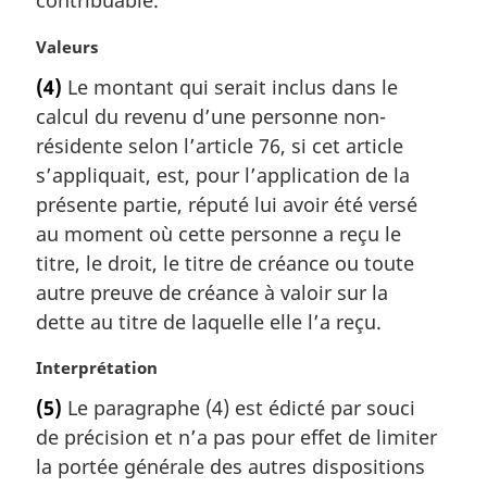
contribuable.
e
:
N
Valeurs
o
(4)
Le montant qui serait inclus dans le
t
calcul du revenu d’une personne non-
e
m
résidente selon l’article 76, si cet article
a
s’appliquait, est, pour l’application de la
r
présente partie, réputé lui avoir été versé
g
au moment où cette personne a reçu le
i
titre, le droit, le titre de créance ou toute
n
a
autre preuve de créance à valoir sur la
l
dette au titre de laquelle elle l’a reçu.
e
:
N
Interprétation
o
(5)
Le paragraphe (4) est édicté par souci
t
de précision et n’a pas pour effet de limiter
e
m
la portée générale des autres dispositions