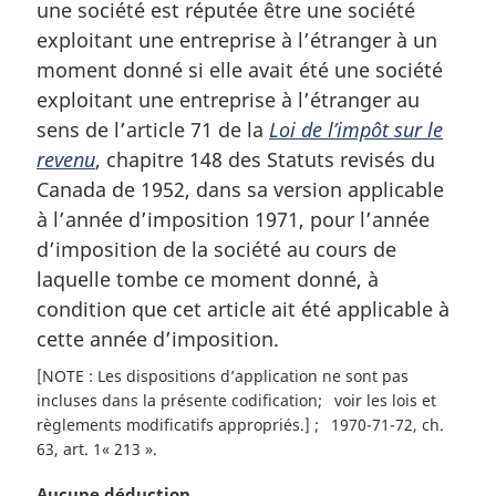
une société est réputée être une société
m
a
exploitant une entreprise à l’étranger à un
r
moment donné si elle avait été une société
g
exploitant une entreprise à l’étranger au
i
sens de l’article 71 de la
Loi de l’impôt sur le
n
revenu
, chapitre 148 des Statuts revisés du
a
l
Canada de 1952, dans sa version applicable
e
à l’année d’imposition 1971, pour l’année
:
d’imposition de la société au cours de
laquelle tombe ce moment donné, à
condition que cet article ait été applicable à
cette année d’imposition.
[NOTE : Les dispositions d’application ne sont pas
incluses dans la présente codification
voir les lois et
règlements modificatifs appropriés.]
1970-71-72, ch.
63, art. 1« 213 »
N
Aucune déduction