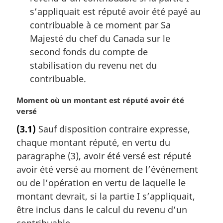
s’appliquait est réputé avoir été payé au
contribuable à ce moment par Sa
Majesté du chef du Canada sur le
second fonds du compte de
stabilisation du revenu net du
contribuable.
N
Moment où un montant est réputé avoir été
o
versé
t
(3.1)
Sauf disposition contraire expresse,
e
chaque montant réputé, en vertu du
m
a
paragraphe (3), avoir été versé est réputé
r
avoir été versé au moment de l’événement
g
ou de l’opération en vertu de laquelle le
i
montant devrait, si la partie I s’appliquait,
n
être inclus dans le calcul du revenu d’un
a
l