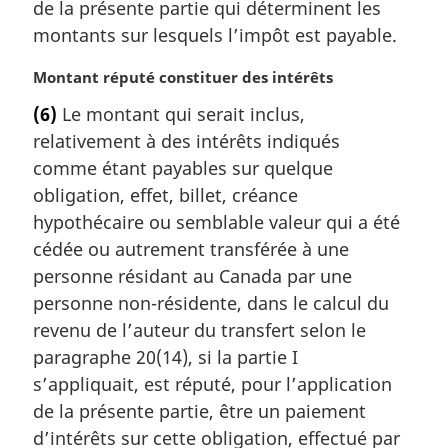
a
de la présente partie qui déterminent les
r
montants sur lesquels l’impôt est payable.
g
i
N
Montant réputé constituer des intérêts
n
o
a
(6)
Le montant qui serait inclus,
t
l
relativement à des intérêts indiqués
e
e
m
comme étant payables sur quelque
:
a
obligation, effet, billet, créance
r
hypothécaire ou semblable valeur qui a été
g
cédée ou autrement transférée à une
i
personne résidant au Canada par une
n
a
personne non-résidente, dans le calcul du
l
revenu de l’auteur du transfert selon le
e
paragraphe 20(14), si la partie I
:
s’appliquait, est réputé, pour l’application
de la présente partie, être un paiement
d’intérêts sur cette obligation, effectué par