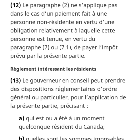
o
(12)
Le paragraphe (2) ne s’applique pas
t
dans le cas d’un paiement fait à une
e
m
personne non-résidente en vertu d’une
a
obligation relativement à laquelle cette
r
personne est tenue, en vertu du
g
paragraphe (7) ou (7.1), de payer l’impôt
i
prévu par la présente partie.
n
a
N
Règlement intéressant les résidents
l
o
e
(13)
Le gouverneur en conseil peut prendre
t
:
des dispositions réglementaires d’ordre
e
m
général ou particulier, pour l’application de
a
la présente partie, précisant :
r
g
a)
qui est ou a été à un moment
i
quelconque résident du Canada;
n
a
b)
quelles sont les sommes imposables