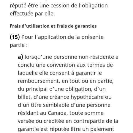
g
réputé être une cession de l’obligation
i
effectuée par elle.
n
a
N
Frais d’utilisation et frais de garanties
l
o
e
(15)
Pour l’application de la présente
t
:
partie :
e
m
a)
lorsqu’une personne non-résidente a
a
conclu une convention aux termes de
r
g
laquelle elle consent à garantir le
i
remboursement, en tout ou en partie,
n
du principal d’une obligation, d’un
a
billet, d’une créance hypothécaire ou
l
d’un titre semblable d’une personne
e
:
résidant au Canada, toute somme
versée ou créditée en contrepartie de la
garantie est réputée être un paiement