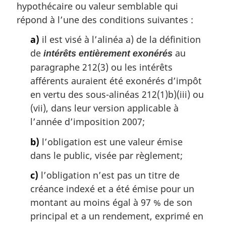
a
hypothécaire ou valeur semblable qui
r
répond à l’une des conditions suivantes :
g
i
a)
il est visé à l’alinéa a) de la définition
n
de
au
intérêts entièrement exonérés
a
paragraphe 212(3) ou les intérêts
l
e
afférents auraient été exonérés d’impôt
:
en vertu des sous-alinéas 212(1)b)(iii) ou
(vii), dans leur version applicable à
l’année d’imposition 2007;
b)
l’obligation est une valeur émise
dans le public, visée par règlement;
c)
l’obligation n’est pas un titre de
créance indexé et a été émise pour un
montant au moins égal à 97 % de son
principal et a un rendement, exprimé en