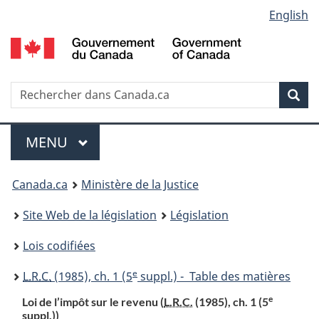
Language
English
Passer
Passer
Passer
au
à
à
selection
contenu
«
la
principal
À
version
propos
HTML
Recherche
R
Rec
de
simplifiée
d
ce
C
Menu
site
MENU
PRINCIPAL
You
Canada.ca
Ministère de la Justice
are
Site Web de la législation
Législation
here:
Lois codifiées
e
L.R.C.
(1985), ch. 1 (5
suppl.) - Table des matières
e
Loi de l’impôt sur le revenu (
L.R.C.
(1985), ch. 1 (5
suppl.))