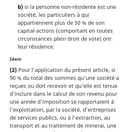
b)
si la personne non-résidente est une
société, les particuliers à qui
appartiennent plus de 50 % de son
capital-actions (comportant en toutes
circonstances plein droit de vote) ont
leur résidence.
N
Idem
o
(2)
Pour l’application du présent article, si
t
90 % du total des sommes qu’une société a
e
m
reçues ou doit recevoir et qu’elle est tenue
a
d’inclure dans le calcul de son revenu pour
r
une année d’imposition se rapportaient à
g
l’exploitation, par la société, d’entreprises
i
de services publics, ou à l’extraction, au
n
a
transport et au traitement de minerai, une
l