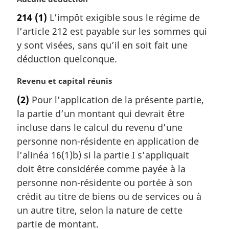
o
214
(1)
L’impôt exigible sous le régime de
t
l’article 212 est payable sur les sommes qui
e
m
y sont visées, sans qu’il en soit fait une
a
déduction quelconque.
r
g
N
Revenu et capital réunis
i
o
(2)
Pour l’application de la présente partie,
n
t
a
la partie d’un montant qui devrait être
e
l
m
incluse dans le calcul du revenu d’une
e
a
personne non-résidente en application de
:
r
l’alinéa 16(1)b) si la partie I s’appliquait
g
doit être considérée comme payée à la
i
personne non-résidente ou portée à son
n
a
crédit au titre de biens ou de services ou à
l
un autre titre, selon la nature de cette
e
partie de montant.
: