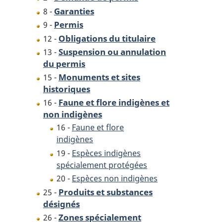
Garanties
8 -
Permis
9 -
Obligations du titulaire
12 -
Suspension ou annulation
13 -
du permis
Monuments et sites
15 -
historiques
Faune et flore indigènes et
16 -
non indigènes
16 -
Faune et flore
indigènes
19 -
Espèces indigènes
spécialement protégées
20 -
Espèces non indigènes
Produits et substances
25 -
désignés
Zones spécialement
26 -