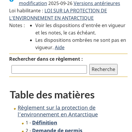
modification
2025-09-26
:
Règlement
Versions antérieures
:
Loi habilitante :
LOI SUR LA PROTECTION DE
Règlement
sur
Règlement
L’ENVIRONNEMENT EN ANTARCTIQUE
sur
la
sur
Notes :
Voir les dispositions d'entrée en vigueur
la
protection
la
et les notes, le cas échéant.
protection
de
protection
Les dispositions ombrées ne sont pas en
de
l’environnement
de
vigueur.
l’environnement
Aide
en
l’environnement
en
Antarctique
en
Rechercher dans ce règlement :
Antarctique
Antarctique
Table des matières
Règlement sur la protection de
l’environnement en Antarctique
Définition
1 -
Demande de permis
2 -