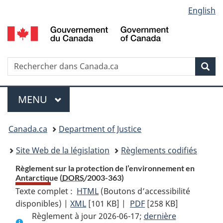
Language
English
Passer
Passer
Passer
au
à
à
selection
contenu
«
la
principal
À
version
propos
HTML
Recherche
R
Rec
de
simplifiée
d
ce
C
Menu
site
MENU
PRINCIPAL
You
Canada.ca
Department of Justice
are
Site Web de la législation
Règlements codifiés
here:
Règlement sur la protection de l’environnement en
Antarctique (
DORS
/2003-363)
Texte complet :
HTML
Texte
(Boutons d’accessibilité
disponibles) |
XML
Texte
[101 KB]
complet
|
PDF
Texte
[258 KB]
Règlement à jour 2026-06-17;
complet
:
dernière
complet