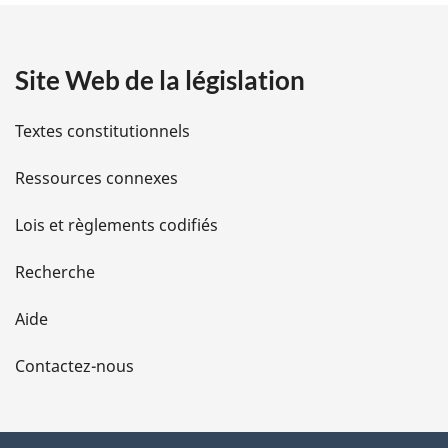
t
a
Site Web de la législation
i
l
Textes constitutionnels
s
Ressources connexes
d
Lois et règlements codifiés
e
Recherche
l
Aide
a
Contactez-nous
p
a