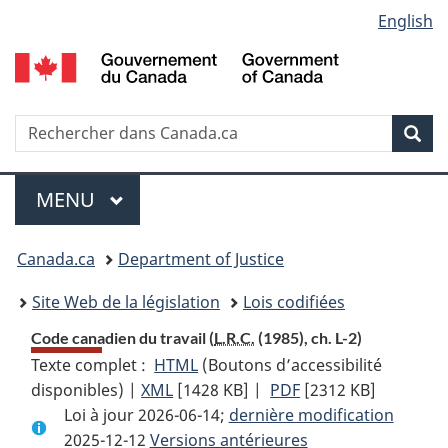
Language
English
Passer
Passer
Passer
au
à
à
selection
contenu
«
la
principal
À
version
propos
HTML
Recherche
R
Rec
de
simplifiée
d
ce
C
Menu
site
MENU
PRINCIPAL
You
Canada.ca
Department of Justice
are
Site Web de la législation
Lois codifiées
here:
Code canadien du travail (
L.R.C.
(1985), ch. L-2)
Texte complet :
HTML
Texte
(Boutons d’accessibilité
disponibles) |
XML
Texte
[1428 KB]
complet
|
PDF
Texte
[2312 KB]
Loi à jour 2026-06-14;
complet
:
dernière modification
complet
2025-12-12
Versions antérieures
:
Code
: