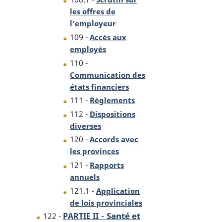
les offres de
l’employeur
109 -
Accès aux
employés
110 -
Communication des
états financiers
111 -
Règlements
112 -
Dispositions
diverses
120 -
Accords avec
les provinces
121 -
Rapports
annuels
121.1 -
Application
de lois provinciales
-
Santé et
122 -
PARTIE II