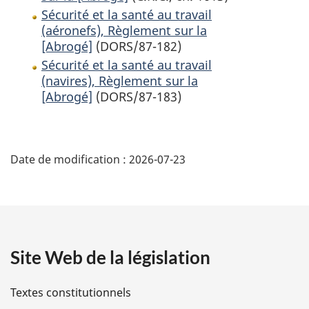
Sécurité et la santé au travail
(aéronefs), Règlement sur la
[Abrogé]
(DORS/87-182)
Sécurité et la santé au travail
(navires), Règlement sur la
[Abrogé]
(DORS/87-183)
D
Date de modification :
2026-07-23
é
t
a
Site Web de la législation
i
l
Textes constitutionnels