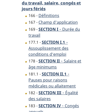
du travail, salaire, congés et
jours fériés
166 -
Définitions
167 -
Champ d’application
-
169 -
SECTION I
Durée du
travail
-
177.1 -
SECTION I.1
Assouplissement des
conditions d’emploi
-
178 -
SECTION II
Salaire et
âge minimums
-
181.1 -
SECTION II.1
Pauses pour raisons
médicales ou allaitement
-
182 -
SECTION III
Égalité
des salaires
-
183 -
SECTION IV
Congés
annuels