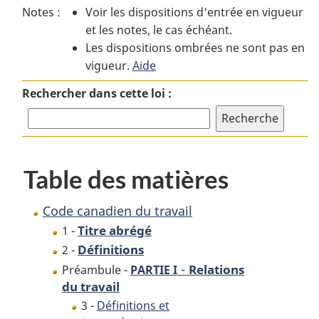
Notes :
Voir les dispositions d'entrée en vigueur
Code
canadien
Code
et les notes, le cas échéant.
canadien
du
canadien
Les dispositions ombrées ne sont pas en
du
travail
du
vigueur.
travail
Aide
travail
Rechercher dans cette loi :
Table des matières
Code canadien du travail
Titre abrégé
1 -
Définitions
2 -
-
Relations
Préambule -
PARTIE I
du travail
3 -
Définitions et