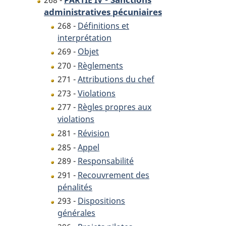
administratives pécuniaires
268 -
Définitions et
interprétation
269 -
Objet
270 -
Règlements
271 -
Attributions du chef
273 -
Violations
277 -
Règles propres aux
violations
281 -
Révision
285 -
Appel
289 -
Responsabilité
291 -
Recouvrement des
pénalités
293 -
Dispositions
générales