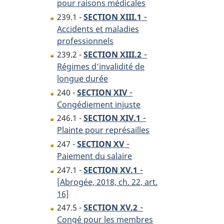
pour raisons médicales
-
239.1 -
SECTION XIII.1
Accidents et maladies
professionnels
-
239.2 -
SECTION XIII.2
Régimes d’invalidité de
longue durée
-
240 -
SECTION XIV
Congédiement injuste
-
246.1 -
SECTION XIV.1
Plainte pour représailles
-
247 -
SECTION XV
Paiement du salaire
-
247.1 -
SECTION XV.1
[Abrogée, 2018, ch. 22, art.
16]
-
247.5 -
SECTION XV.2
Congé pour les membres