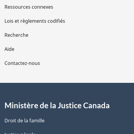
s
Ressources connexes
d
Lois et règlements codifiés
e
Recherche
l
Aide
a
Contactez-nous
p
a
g
Ministère de la Justice Canada
e
Droit de la famille