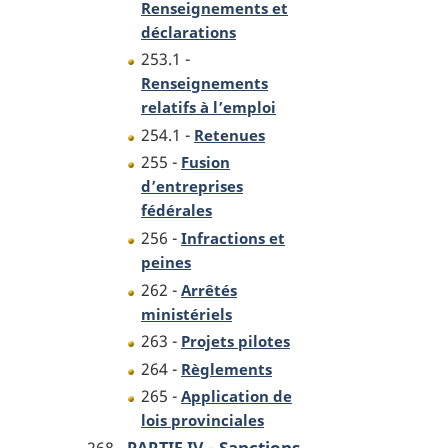
Renseignements et
déclarations
253.1 -
Renseignements
relatifs à l’emploi
254.1 -
Retenues
255 -
Fusion
d’entreprises
fédérales
256 -
Infractions et
peines
262 -
Arrêtés
ministériels
263 -
Projets pilotes
264 -
Règlements
265 -
Application de
lois provinciales
-
Sanctions
268 -
PARTIE IV