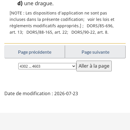
d)
une drague.
[NOTE : Les dispositions d’application ne sont pas
incluses dans la présente codification
voir les lois et
règlements modificatifs appropriés.]
DORS/85-696,
art. 13
DORS/88-165, art. 22
DORS/90-22, art. 8
Page précédente
Page suivante
Choisissez
la
page
D
Date de modification :
2026-07-23
é
t
a