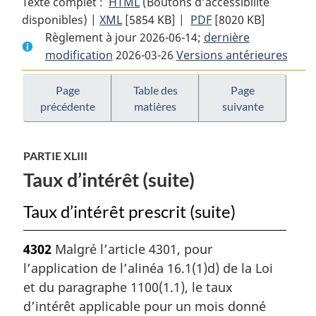
Texte complet :
HTML
Texte
(Boutons d’accessibilité
disponibles) |
XML
Texte
[5854 KB]
complet
|
PDF
Texte
[8020 KB]
Règlement à jour 2026-06-14;
complet
:
dernière
complet
modification
2026-03-26
:
Règlement
Versions antérieures
:
Règlement
de
Règlement
de
l’impôt
de
Page
Table des
Page
précédente
matières
suivante
l’impôt
sur
l’impôt
sur
le
sur
le
revenu
le
PARTIE XLIII
revenu
revenu
Taux d’intérêt (suite)
Taux d’intérêt prescrit (suite)
4302
Malgré l’article 4301, pour
l’application de l’alinéa 16.1(1)d) de la Loi
et du paragraphe 1100(1.1), le taux
d’intérêt applicable pour un mois donné