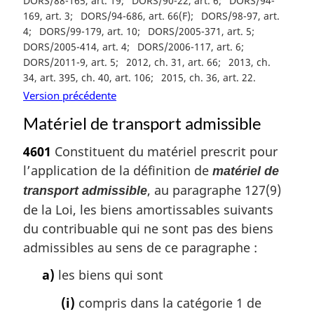
DORS/88-165, art. 19
DORS/90-22, art. 6
DORS/94-
169, art. 3
DORS/94-686, art. 66(F)
DORS/98-97, art.
4
DORS/99-179, art. 10
DORS/2005-371, art. 5
DORS/2005-414, art. 4
DORS/2006-117, art. 6
DORS/2011-9, art. 5
2012, ch. 31, art. 66
2013, ch.
34, art. 395, ch. 40, art. 106
2015, ch. 36, art. 22
Version précédente
Matériel de transport admissible
4601
Constituent du matériel prescrit pour
l’application de la définition de
matériel de
, au paragraphe 127(9)
transport admissible
de la Loi, les biens amortissables suivants
du contribuable qui ne sont pas des biens
admissibles au sens de ce paragraphe :
a)
les biens qui sont
(i)
compris dans la catégorie 1 de