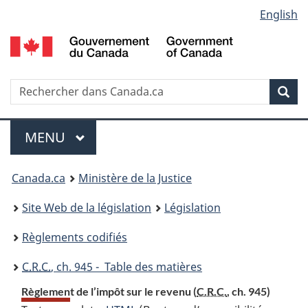
Language
English
Passer
Passer
Passer
au
à
à
selection
contenu
«
la
principal
À
version
propos
HTML
Recherche
R
Rec
de
simplifiée
d
ce
C
Menu
site
MENU
PRINCIPAL
You
Canada.ca
Ministère de la Justice
are
Site Web de la législation
Législation
here:
Règlements codifiés
C.R.C.
, ch. 945 - Table des matières
Règlement de l’impôt sur le revenu (
C.R.C.
, ch. 945)