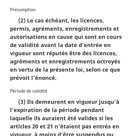
N
Présomption
o
(2) Le cas échéant, les licences,
t
permis, agréments, enregistrements et
e
m
autorisations en cause qui sont en cours
a
de validité avant la date d’entrée en
r
vigueur sont réputés être des licences,
g
i
agréments et enregistrements octroyés
n
en vertu de la présente loi, selon ce que
a
prévoit l’énoncé.
l
e
N
Période de validité
:
o
(3) Ils demeurent en vigueur jusqu’à
t
l’expiration de la période pendant
e
m
laquelle ils auraient été valides si les
a
articles 20 et 21 n’étaient pas entrés en
r
vigueur, à moins d’être suspendus ou
g