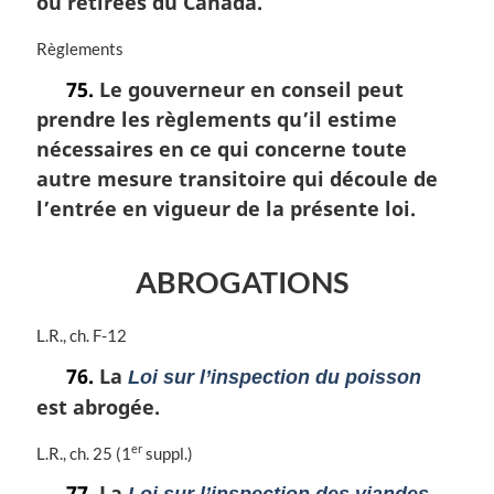
ou retirées du Canada.
N
Règlements
o
75.
Le gouverneur en conseil peut
t
prendre les règlements qu’il estime
e
m
nécessaires en ce qui concerne toute
a
autre mesure transitoire qui découle de
r
l’entrée en vigueur de la présente loi.
g
i
n
ABROGATIONS
a
l
e
N
L.R., ch. F-12
:
o
76.
La
Loi sur l’inspection du poisson
t
est abrogée.
e
m
a
er
N
L.R., ch. 25 (1
suppl.)
r
o
77.
La