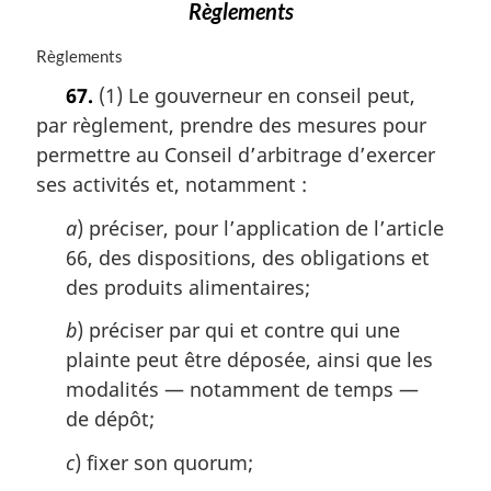
Règlements
N
Règlements
o
67.
(1) Le gouverneur en conseil peut,
t
par règlement, prendre des mesures pour
e
m
permettre au Conseil d’arbitrage d’exercer
a
ses activités et, notamment :
r
g
a
) préciser, pour l’application de l’article
i
66, des dispositions, des obligations et
n
des produits alimentaires;
a
l
b
) préciser par qui et contre qui une
e
:
plainte peut être déposée, ainsi que les
modalités — notamment de temps —
de dépôt;
c
) fixer son quorum;