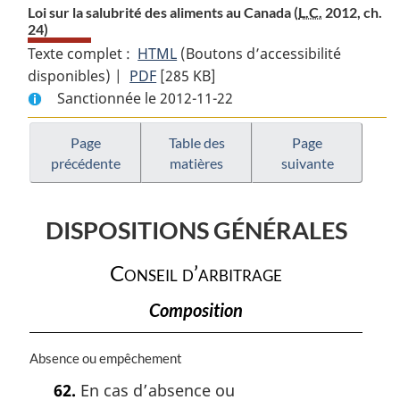
Loi sur la salubrité des aliments au Canada (
L.C.
2012, ch.
24)
Texte complet :
HTML
Texte
(Boutons d’accessibilité
disponibles) |
PDF
Texte
[285 KB]
complet
Sanctionnée le 2012-11-22
complet
:
:
Loi
Loi
sur
Page
Table des
Page
précédente
matières
suivante
sur
la
la
salubrité
salubrité
des
DISPOSITIONS GÉNÉRALES
des
aliments
aliments
au
Conseil d’arbitrage
au
Canada
Canada
Composition
N
Absence ou empêchement
o
62.
En cas d’absence ou
t