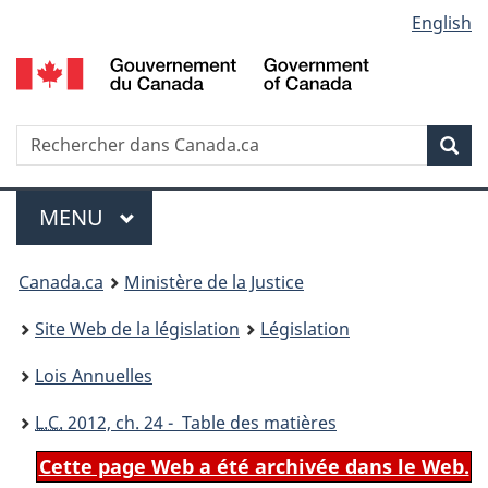
Language
English
Passer
Passer
Passer
au
à
à
selection
contenu
«
la
principal
À
version
propos
HTML
Recherche
R
Rec
de
simplifiée
d
ce
C
Menu
site
MENU
PRINCIPAL
You
Canada.ca
Ministère de la Justice
are
Site Web de la législation
Législation
here:
Lois Annuelles
L.C.
2012, ch. 24 - Table des matières
Cette page Web a été archivée dans le Web.