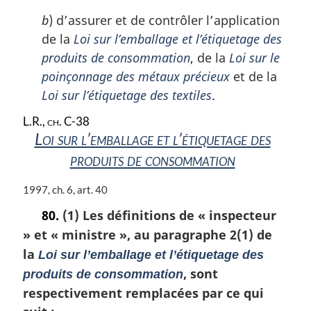
a
r
b
) d’assurer et de contrôler l’application
g
de la
Loi sur l’emballage et l’étiquetage des
i
produits de consommation
, de la
Loi sur le
n
a
poinçonnage des métaux précieux
et de la
l
Loi sur l’étiquetage des textiles
.
e
:
L.R., ch. C-38
Loi sur l’emballage et l’étiquetage des
produits de consommation
N
1997, ch. 6, art. 40
o
80.
(1) Les définitions de
« inspecteur
t
»
et
« ministre »
, au paragraphe 2(1) de
e
m
la
Loi sur l’emballage et l’étiquetage des
a
, sont
produits de consommation
r
respectivement remplacées par ce qui
g
i