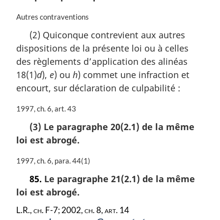
a
:
r
N
Autres contraventions
g
o
(2) Quiconque contrevient aux autres
i
t
n
dispositions de la présente loi ou à celles
e
a
m
des règlements d’application des alinéas
l
a
18(1)
d
),
e
) ou
h
) commet une infraction et
e
r
:
encourt, sur déclaration de culpabilité :
g
i
N
1997, ch. 6, art. 43
n
o
a
(3) Le paragraphe 20(2.1) de la même
t
l
loi est abrogé.
e
e
m
:
a
N
1997, ch. 6, para. 44(1)
r
o
85.
Le paragraphe 21(2.1) de la même
g
t
loi est abrogé.
i
e
n
m
L.R., ch. F-7; 2002, ch. 8, art. 14
a
a