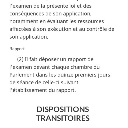
a
l’examen de la présente loi et des
r
conséquences de son application,
g
i
notamment en évaluant les ressources
n
affectées à son exécution et au contrôle de
a
son application.
l
e
N
Rapport
:
o
(2) Il fait déposer un rapport de
t
l’examen devant chaque chambre du
e
m
Parlement dans les quinze premiers jours
a
de séance de celle-ci suivant
r
l’établissement du rapport.
g
i
n
DISPOSITIONS
a
l
TRANSITOIRES
e
: