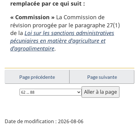
m
remplacée par ce qui suit :
a
r
« Commission »
La Commission de
g
révision prorogée par le paragraphe 27(1)
i
de la
Loi sur les sanctions administratives
n
pécuniaires en matière d’agriculture et
a
l
d’agroalimentaire
.
e
:
Page précédente
Page suivante
Choisissez
la
page
D
Date de modification :
2026-08-06
é