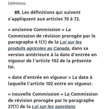
N
Définitions
o
69.
Les définitions qui suivent
t
s’appliquent aux articles 70 à 72.
e
m
« ancienne Commission »
La
a
r
Commission de révision prorogée par le
g
paragraphe 4.1(1) de la
Loi sur les
i
, dans sa
produits agricoles au Canada
n
version antérieure à la date d’entrée en
a
l
vigueur de l’article 102 de la présente
e
loi.
:
« date d’entrée en vigueur »
La date à
laquelle l’article 102 entre en vigueur.
« nouvelle Commission »
La Commission
de révision prorogée par le paragraphe
27(1) de la
Loi sur les sanctions