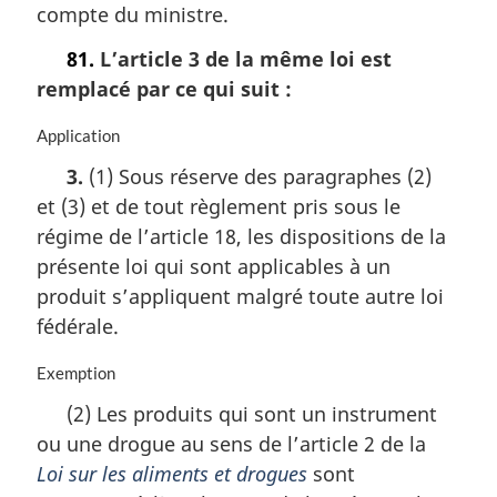
compte du ministre.
e
g
:
i
81.
L’article 3 de la même loi est
n
remplacé par ce qui suit :
a
l
e
N
Application
:
o
3.
(1) Sous réserve des paragraphes (2)
t
et (3) et de tout règlement pris sous le
e
m
régime de l’article 18, les dispositions de la
a
présente loi qui sont applicables à un
r
produit s’appliquent malgré toute autre loi
g
i
fédérale.
n
a
N
Exemption
l
o
(2) Les produits qui sont un instrument
e
t
:
ou une drogue au sens de l’article 2 de la
e
m
Loi sur les aliments et drogues
sont
a