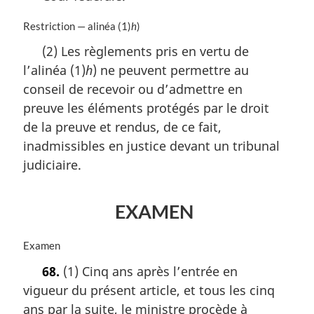
N
Restriction — alinéa (1)
h
)
o
(2) Les règlements pris en vertu de
t
l’alinéa (1)
h
) ne peuvent permettre au
e
m
conseil de recevoir ou d’admettre en
a
preuve les éléments protégés par le droit
r
de la preuve et rendus, de ce fait,
g
i
inadmissibles en justice devant un tribunal
n
judiciaire.
a
l
e
EXAMEN
:
N
Examen
o
68.
(1) Cinq ans après l’entrée en
t
vigueur du présent article, et tous les cinq
e
m
ans par la suite, le ministre procède à