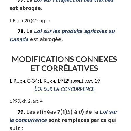
Loi sur l’inspection des viandes
g
t
i
est abrogée.
e
n
m
a
a
e
N
L.R., ch. 20 (4
suppl.)
l
r
o
78.
La
Loi sur les produits agricoles au
e
g
t
:
i
est abrogée.
e
Canada
n
m
a
a
l
MODIFICATIONS CONNEXES
r
e
g
ET CORRÉLATIVES
:
i
n
e
L.R., ch. C-34; L.R., ch. 19 (2
suppl.), art. 19
a
Loi sur la concurrence
l
e
:
N
1999, ch. 2, art. 4
o
79.
Les alinéas 7(1)
) à
) de la
b
d
Loi sur
t
sont remplacés par ce qui
e
la concurrence
m
suit :