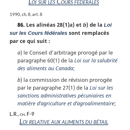
Loi sur les Cours fédérales
l
r
e
g
:
i
N
1990, ch. 8, art. 8
n
o
86.
Les alinéas 28(1)
) et
) de la
a
b
Loi
a
t
l
sont remplacés
e
sur les Cours fédérales
e
m
par ce qui suit :
:
a
r
a
) le Conseil d’arbitrage prorogé par le
g
paragraphe 60(1) de la
Loi sur la salubrité
i
des aliments au Canada
;
n
a
b
) la commission de révision prorogée
l
par le paragraphe 27(1) de la
Loi sur les
e
:
sanctions administratives pécuniaires en
matière d’agriculture et d’agroalimentaire
;
L.R., ch. F-9
Loi relative aux aliments du bétail