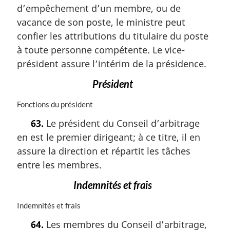
d’empêchement d’un membre, ou de
e
m
vacance de son poste, le ministre peut
a
confier les attributions du titulaire du poste
r
à toute personne compétente. Le vice-
g
i
président assure l’intérim de la présidence.
n
Président
a
l
N
Fonctions du président
e
o
:
63.
Le président du Conseil d’arbitrage
t
en est le premier dirigeant; à ce titre, il en
e
m
assure la direction et répartit les tâches
a
entre les membres.
r
g
Indemnités et frais
i
n
N
Indemnités et frais
a
o
64.
Les membres du Conseil d’arbitrage,
l
t