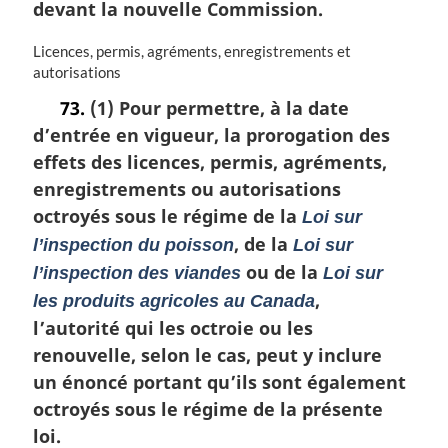
devant la nouvelle Commission.
r
g
N
Licences, permis, agréments, enregistrements et
i
o
autorisations
n
t
a
73.
(1) Pour permettre, à la date
e
l
d’entrée en vigueur, la prorogation des
m
e
a
effets des licences, permis, agréments,
:
r
enregistrements ou autorisations
g
octroyés sous le régime de la
Loi sur
i
n
, de la
l’inspection du poisson
Loi sur
a
ou de la
l’inspection des viandes
Loi sur
l
,
les produits agricoles au Canada
e
:
l’autorité qui les octroie ou les
renouvelle, selon le cas, peut y inclure
un énoncé portant qu’ils sont également
octroyés sous le régime de la présente
loi.