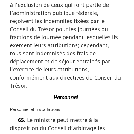
e
à l’exclusion de ceux qui font partie de
e
:
m
l’administration publique fédérale,
a
reçoivent les indemnités fixées par le
r
Conseil du Trésor pour les journées ou
g
i
fractions de journée pendant lesquelles ils
n
exercent leurs attributions; cependant,
a
tous sont indemnisés des frais de
l
déplacement et de séjour entraînés par
e
:
l’exercice de leurs attributions,
conformément aux directives du Conseil du
Trésor.
Personnel
N
Personnel et installations
o
65.
Le ministre peut mettre à la
t
disposition du Conseil d’arbitrage les
e