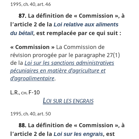
N
1995, ch. 40, art. 46
o
87.
La définition de
« Commission »
, à
t
l’article 2 de la
e
Loi relative aux aliments
m
, est remplacée par ce qui suit :
du bétail
a
r
« Commission »
La Commission de
g
révision prorogée par le paragraphe 27(1)
i
de la
Loi sur les sanctions administratives
n
a
pécuniaires en matière d’agriculture et
l
d’agroalimentaire
.
e
:
L.R., ch. F-10
Loi sur les engrais
N
1995, ch. 40, art. 50
o
88.
La définition de
« Commission »
, à
t
l’article 2 de la
, est
e
Loi sur les engrais