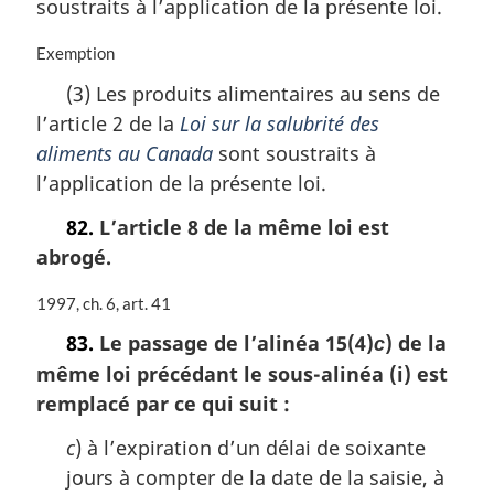
soustraits à l’application de la présente loi.
r
g
N
Exemption
i
o
n
(3) Les produits alimentaires au sens de
t
a
l’article 2 de la
Loi sur la salubrité des
e
l
m
aliments au Canada
sont soustraits à
e
a
:
l’application de la présente loi.
r
g
82.
L’article 8 de la même loi est
i
abrogé.
n
a
N
1997, ch. 6, art. 41
l
o
e
83.
Le passage de l’alinéa 15(4)
) de la
c
t
:
même loi précédant le sous-alinéa (i) est
e
m
remplacé par ce qui suit :
a
r
c
) à l’expiration d’un délai de soixante
g
jours à compter de la date de la saisie, à
i