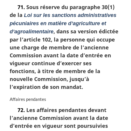
o
71.
Sous réserve du paragraphe 30(1)
t
de la
e
Loi sur les sanctions administratives
m
pécuniaires en matière d’agriculture et
a
, dans sa version édictée
d’agroalimentaire
r
par l’article 102, la personne qui occupe
g
i
une charge de membre de l’ancienne
n
Commission avant la date d’entrée en
a
vigueur continue d’exercer ses
l
e
fonctions, à titre de membre de la
:
nouvelle Commission, jusqu’à
l’expiration de son mandat.
N
Affaires pendantes
o
72.
Les affaires pendantes devant
t
l’ancienne Commission avant la date
e
m
d’entrée en vigueur sont poursuivies
a