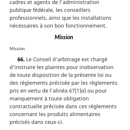
m
cadres et agents de l’administration
a
publique fédérale, les conseillers
r
professionnels, ainsi que les installations
g
i
nécessaires à son bon fonctionnement.
n
Mission
a
l
N
Mission
e
o
:
66.
Le Conseil d’arbitrage est chargé
t
d’instruire les plaintes pour inobservation
e
m
de toute disposition de la présente loi ou
a
des règlements précisée par les règlements
r
pris en vertu de l’alinéa 67(1)
a
) ou pour
g
i
manquement à toute obligation
n
contractuelle précisée dans ces règlements
a
concernant les produits alimentaires
l
précisés dans ceux-ci.
e
: