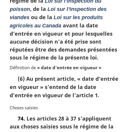
régime de la
Loi sur l’inspection du
r
, de la
poisson
Loi sur l’inspection des
g
i
ou de la
viandes
Loi sur les produits
n
avant la date
agricoles au Canada
a
d’entrée en vigueur et pour lesquelles
l
e
aucune décision n’a été prise sont
:
réputées être des demandes présentées
sous le régime de la présente loi.
Définition de
« date d’entrée en vigueur »
(6) Au présent article,
« date d’entrée
en vigueur »
s’entend de la date
d’entrée en vigueur de l’article 1.
N
Choses saisies
o
74.
Les articles 28 à 37 s’appliquent
t
aux choses saisies sous le régime de la
e