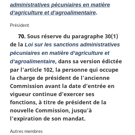
administratives pécuniaires en matière
.
d’agriculture et d’agroalimentaire
N
Président
o
70.
Sous réserve du paragraphe 30(1)
t
de la
e
Loi sur les sanctions administratives
m
pécuniaires en matière d’agriculture et
a
, dans sa version édictée
d’agroalimentaire
r
par l’article 102, la personne qui occupe
g
i
la charge de président de l’ancienne
n
Commission avant la date d’entrée en
a
vigueur continue d’exercer ses
l
e
fonctions, à titre de président de la
:
nouvelle Commission, jusqu’à
l’expiration de son mandat.
N
Autres membres