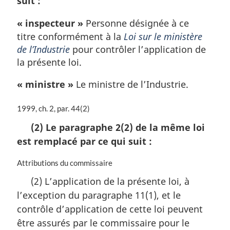
suit :
n
a
« inspecteur »
Personne désignée à ce
l
titre conformément à la
Loi sur le ministère
e
de l’Industrie
pour contrôler l’application de
:
la présente loi.
« ministre »
Le ministre de l’Industrie.
N
1999, ch. 2, par. 44(2)
o
(2) Le paragraphe 2(2) de la même loi
t
est remplacé par ce qui suit :
e
m
a
N
Attributions du commissaire
r
o
(2) L’application de la présente loi, à
g
t
l’exception du paragraphe 11(1), et le
i
e
n
m
contrôle d’application de cette loi peuvent
a
a
être assurés par le commissaire pour le
l
r