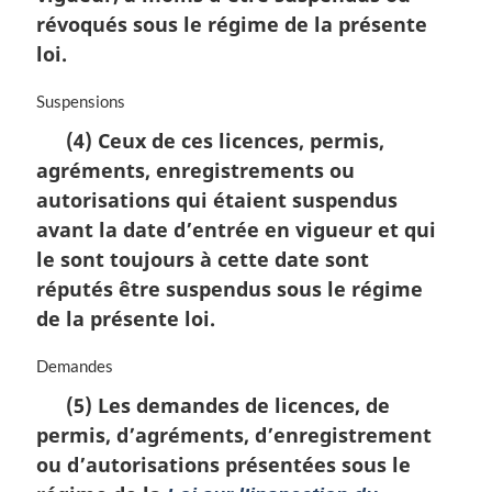
i
révoqués sous le régime de la présente
n
loi.
a
l
N
Suspensions
e
o
:
(4) Ceux de ces licences, permis,
t
agréments, enregistrements ou
e
m
autorisations qui étaient suspendus
a
avant la date d’entrée en vigueur et qui
r
le sont toujours à cette date sont
g
i
réputés être suspendus sous le régime
n
de la présente loi.
a
l
N
Demandes
e
o
:
(5) Les demandes de licences, de
t
permis, d’agréments, d’enregistrement
e
m
ou d’autorisations présentées sous le
a