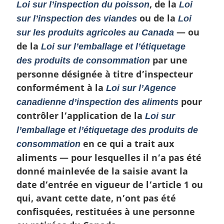
m
, de la
Loi sur l’inspection du poisson
Loi
a
ou de la
sur l’inspection des viandes
Loi
r
— ou
sur les produits agricoles au Canada
g
i
de la
Loi sur l’emballage et l’étiquetage
n
par une
des produits de consommation
a
personne désignée à titre d’inspecteur
l
e
conformément à la
Loi sur l’Agence
:
pour
canadienne d’inspection des aliments
contrôler l’application de la
Loi sur
l’emballage et l’étiquetage des produits de
en ce qui a trait aux
consommation
aliments — pour lesquelles il n’a pas été
donné mainlevée de la saisie avant la
date d’entrée en vigueur de l’article 1 ou
qui, avant cette date, n’ont pas été
confisquées, restituées à une personne