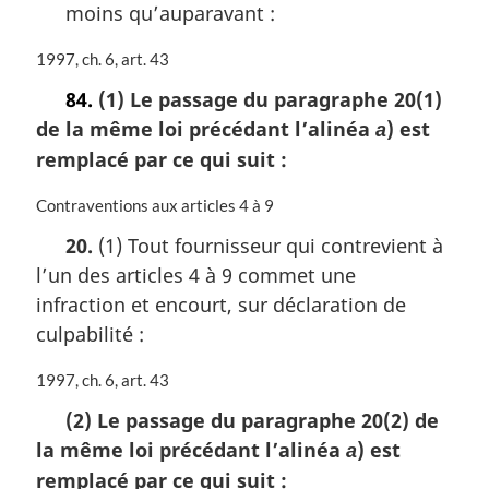
moins qu’auparavant :
n
a
N
1997, ch. 6, art. 43
l
o
e
84.
(1) Le passage du paragraphe 20(1)
t
:
de la même loi précédant l’alinéa
) est
e
a
m
remplacé par ce qui suit :
a
r
N
Contraventions aux articles 4 à 9
g
o
20.
(1) Tout fournisseur qui contrevient à
i
t
n
l’un des articles 4 à 9 commet une
e
a
m
infraction et encourt, sur déclaration de
l
a
culpabilité :
e
r
:
g
N
1997, ch. 6, art. 43
i
o
n
(2) Le passage du paragraphe 20(2) de
t
a
la même loi précédant l’alinéa
) est
e
a
l
m
remplacé par ce qui suit :
e