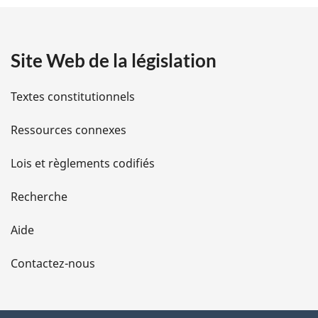
t
a
Site Web de la législation
i
l
Textes constitutionnels
s
Ressources connexes
d
Lois et règlements codifiés
e
Recherche
l
Aide
a
Contactez-nous
p
a