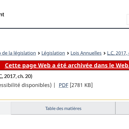
Passer
Passer
Passer
au
à
à
Recherche
contenu
«
la
principal
À
version
propos
HTML
de
simplifiée
ce
 de la législation
Législation
Lois Annuelles
L.C.
2017, 
site
Cette page Web a été archivée dans le Web
C.
2017, ch. 20)
sibilité disponibles) |
PDF
Texte
[2781 KB]
complet
:
Table des matières
Loi
o
n
1