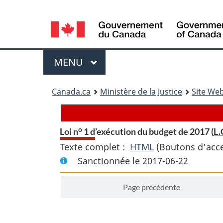
Language
selection
Menu
MENU
PRINCIPAL
You
Canada.ca
Ministère de la Justice
Site Web
are
here:
o
Loi n
1 d’exécution du budget de 2017 (
L.
Texte complet :
HTML
Texte
(Boutons d’acces
Sanctionnée le 2017-06-22
complet
:
Page précédente
Loi
o
n
1