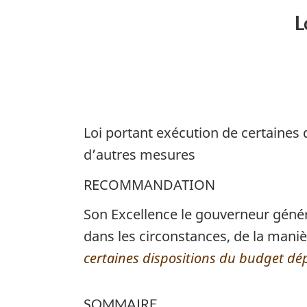
d’exécution
L
du
budget
de
2017
Loi portant exécution de certaines
d’autres mesures
RECOMMANDATION
Son Excellence le gouverneur géné
dans les circonstances, de la maniè
certaines dispositions du budget dé
SOMMAIRE