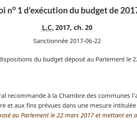
d’exécution
o
oi n
1 d’exécution du budget de 201
du
budget
L.C.
2017, ch. 20
de
2017
Sanctionnée 2017-06-22
 dispositions du budget déposé au Parlement le 
ral recommande à la Chambre des communes l’af
re et aux fins prévues dans une mesure intitulée
posé au Parlement le 22 mars 2017 et mettant en 