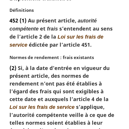
N
Définitions
o
452
(1)
Au présent article,
autorité
t
et
s’entendent au sens
compétente
frais
e
m
de l’article 2 de la
Loi sur les frais de
a
édictée par l’article 451.
service
r
g
N
Normes de rendement : frais existants
i
o
n
(2)
Si, à la date d’entrée en vigueur du
t
a
présent article, des normes de
e
l
m
rendement n’ont pas été établies à
e
a
l’égard des frais qui sont exigibles à
:
r
cette date et auxquels l’article 4 de la
g
s’applique,
Loi sur les frais de service
i
l’autorité compétente veille à ce que de
n
a
telles normes soient établies à leur
l