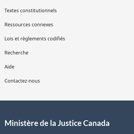
l
Textes constitutionnels
s
Ressources connexes
d
Lois et règlements codifiés
e
Recherche
l
Aide
a
Contactez-nous
p
a
g
Ministère de la Justice Canada
e