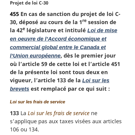
N
Projet de loi C-30
:
o
455
En cas de sanction du projet de loi C-
t
re
30, déposé au cours de la 1
session de
e
e
m
la 42
législature et intitulé
Loi de mise
a
en oeuvre de l’Accord économique et
r
commercial global entre le Canada et
g
, dès le premier jour
l’Union européenne
i
n
où l’article 59 de cette loi et l’article 451
a
de la présente loi sont tous deux en
l
vigueur, l’article 133 de la
Loi sur les
e
est remplacé par ce qui suit :
brevets
:
N
Loi sur les frais de service
o
133
La
Loi sur les frais de service
ne
t
s’applique pas aux taxes visées aux articles
e
m
106 ou 134.
a