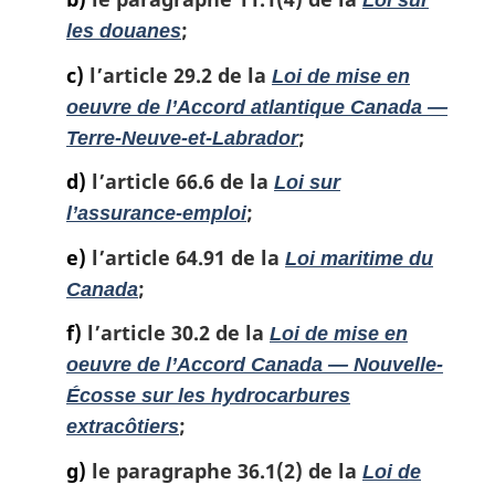
Loi sur
a
;
les douanes
l
e
c)
l’article 29.2 de la
Loi de mise en
:
oeuvre de l’Accord atlantique Canada —
;
Terre-Neuve-et-Labrador
d)
l’article 66.6 de la
Loi sur
;
l’assurance-emploi
e)
l’article 64.91 de la
Loi maritime du
;
Canada
f)
l’article 30.2 de la
Loi de mise en
oeuvre de l’Accord Canada — Nouvelle-
Écosse sur les hydrocarbures
;
extracôtiers
g)
le paragraphe 36.1(2) de la
Loi de