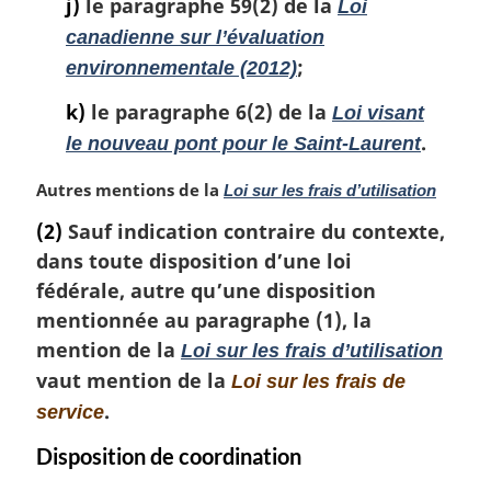
j)
le paragraphe 59(2) de la
Loi
canadienne sur l’évaluation
;
environnementale (2012)
k)
le paragraphe 6(2) de la
Loi visant
.
le nouveau pont pour le Saint-Laurent
N
Autres mentions de la
Loi sur les frais d’utilisation
o
(2)
Sauf indication contraire du contexte,
t
dans toute disposition d’une loi
e
m
fédérale, autre qu’une disposition
a
mentionnée au paragraphe (1), la
r
mention de la
Loi sur les frais d’utilisation
g
vaut mention de la
Loi sur les frais de
i
n
.
service
a
Disposition de coordination
l
e