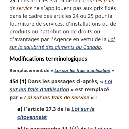
25.1
Les articles 3 à 15 de la
Loi sur les frais
t
de service
ne s’appliquent pas aux prix fixés
e
m
dans le cadre des articles 24 ou 25 pour la
a
fourniture de services, d’installations ou de
r
produits ou l’attribution de droits ou
g
d’avantages par l’Agence en vertu de la
Loi
i
sur la salubrité des aliments au Canada
.
n
a
Modifications terminologiques
l
e
N
Remplacement de «
»
Loi sur les frais d’utilisation
:
o
454
(1)
Dans les passages ci-après, «
Loi
t
» est remplacé
e
sur les frais d’utilisation
m
par «
» :
Loi sur les frais de service
a
r
a)
l’article 27.3 de la
Loi sur la
g
;
citoyenneté
i
n
b)
le paragraphe 11.1(4) de la