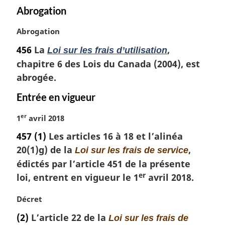
Abrogation
r
g
N
Abrogation
i
o
n
456
La
,
Loi sur les frais d’utilisation
t
a
chapitre 6 des Lois du Canada (2004), est
e
l
m
abrogée.
e
a
:
Entrée en vigueur
r
g
er
N
1
avril 2018
i
o
n
457
(1)
Les articles 16 à 18 et l’alinéa
t
a
20(1)g) de la
,
Loi sur les frais de service
e
l
m
édictés par l’article 451 de la présente
e
a
:
er
loi, entrent en vigueur le 1
avril 2018.
r
g
N
Décret
i
o
(2)
L’article 22 de la
n
Loi sur les frais de
t