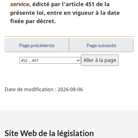
a
, édicté par l’article 451 de la
service
e
l
m
présente loi, entre en vigueur à la date
e
a
fixée par décret.
:
r
g
i
n
Page précédente
Page suivante
a
Choisissez
l
la
e
page
:
D
Date de modification :
2026-08-06
é
t
a
Site Web de la législation
i