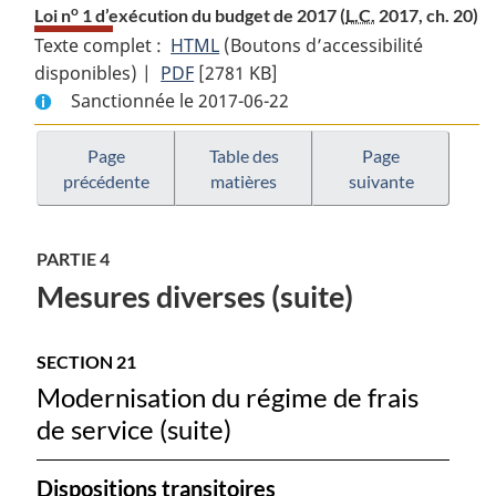
o
Loi n
1 d’exécution du budget de 2017 (
L.C.
2017, ch. 20)
Texte complet :
HTML
Texte
(Boutons d’accessibilité
disponibles) |
PDF
Texte
[2781 KB]
complet
Sanctionnée le 2017-06-22
complet
:
:
Loi
o
Loi
n
Page
Table des
Page
o
précédente
matières
suivante
n
1
1
d’exécution
d’exécution
du
PARTIE 4
du
budget
Mesures diverses (suite)
budget
de
de
2017
2017
SECTION 21
Modernisation du régime de frais
de service (suite)
Dispositions transitoires