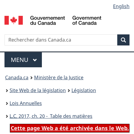
Language
English
Passer
Passer
Passer
au
à
à
selection
contenu
«
la
principal
À
version
propos
HTML
Recherche
R
Rec
de
simplifiée
d
ce
C
Menu
site
MENU
PRINCIPAL
You
Canada.ca
Ministère de la Justice
are
Site Web de la législation
Législation
here:
Lois Annuelles
L.C.
2017, ch. 20 - Table des matières
Cette page Web a été archivée dans le Web.