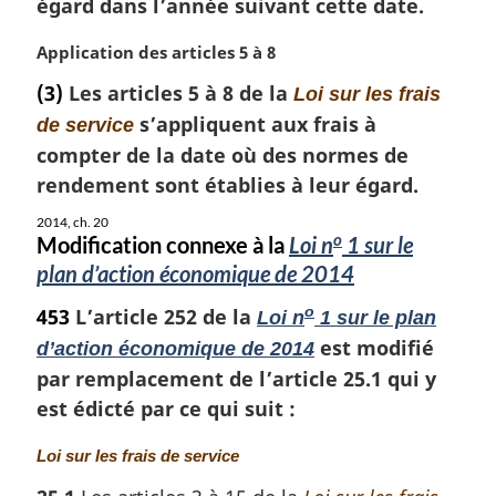
égard dans l’année suivant cette date.
e
:
N
Application des articles 5 à 8
o
(3)
Les articles 5 à 8 de la
Loi sur les frais
t
s’appliquent aux frais à
de service
e
m
compter de la date où des normes de
a
rendement sont établies à leur égard.
r
g
2014, ch. 20
o
Modification connexe à la
Loi n
1 sur le
i
n
plan d’action économique de 2014
a
453
L’article 252 de la
o
Loi n
1 sur le plan
l
e
est modifié
d’action économique de 2014
:
par remplacement de l’article 25.1 qui y
est édicté par ce qui suit :
N
Loi sur les frais de service
o