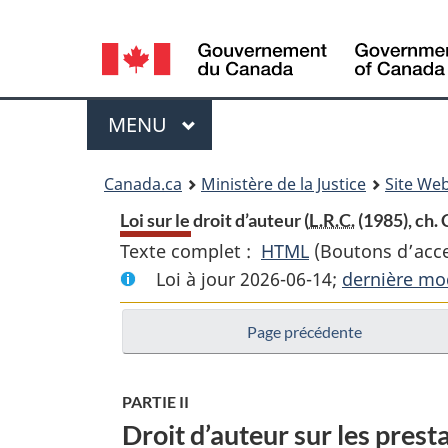
Language
selection
Menu
MENU
PRINCIPAL
You
Canada.ca
Ministère de la Justice
Site Web
are
Loi sur le droit d’auteur (
L.R.C.
(1985), ch. 
Texte complet :
HTML
Texte
(Boutons d’acces
here:
Loi à jour 2026-06-14;
complet
dernière mod
:
Page précédente
Loi
sur
le
PARTIE II
droit
Droit d’auteur sur les pres
d’auteur