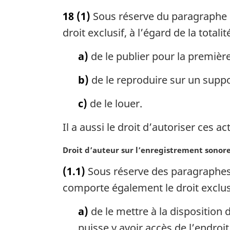
i
o
18
(1)
Sous réserve du paragraphe (
n
t
a
e
droit exclusif, à l’égard de la tota
l
m
e
a
a)
de le publier pour la première
:
r
g
b)
de le reproduire sur un supp
i
n
c)
de le louer.
a
l
Il a aussi le droit d’autoriser ces ac
e
:
N
Droit d’auteur sur l’enregistrement sonor
o
(1.1)
Sous réserve des paragraphes (
t
e
comporte également le droit exclusif
m
a
a)
de le mettre à la disposition
r
puisse y avoir accès de l’endroi