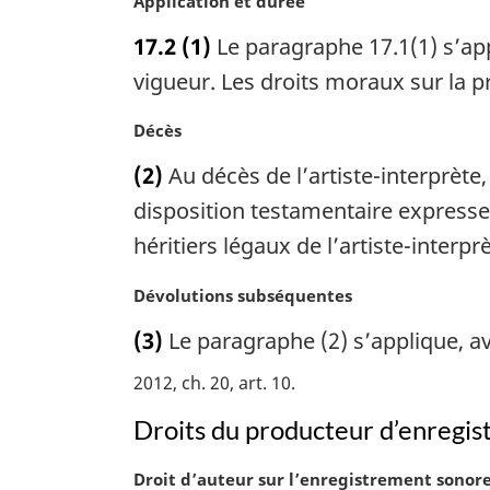
N
Application et durée
e
g
o
:
i
17.2
(1)
Le paragraphe 17.1(1) s’ap
t
n
e
vigueur. Les droits moraux sur la p
a
m
l
a
N
Décès
e
r
o
:
(2)
Au décès de l’artiste-interprète,
g
t
i
e
disposition testamentaire expresse, 
n
m
héritiers légaux de l’artiste-interprè
a
a
l
r
N
Dévolutions subséquentes
e
g
o
:
i
(3)
Le paragraphe (2) s’applique, a
t
n
e
2012, ch. 20, art. 10
a
m
l
a
Droits du producteur d’enregi
e
r
:
g
N
Droit d’auteur sur l’enregistrement sonor