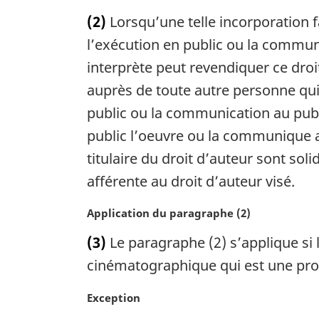
r
o
:
(2)
Lorsqu’une telle incorporation f
g
t
i
e
l’exécution en public ou la commun
n
m
interprète peut revendiquer ce droi
a
a
auprès de toute autre personne qui 
l
r
e
g
public ou la communication au publi
:
i
public l’oeuvre ou la communique a
n
a
titulaire du droit d’auteur sont so
l
afférente au droit d’auteur visé.
e
:
N
Application du paragraphe (2)
o
(3)
Le paragraphe (2) s’applique si 
t
e
cinématographique qui est une pro
m
a
N
Exception
r
o