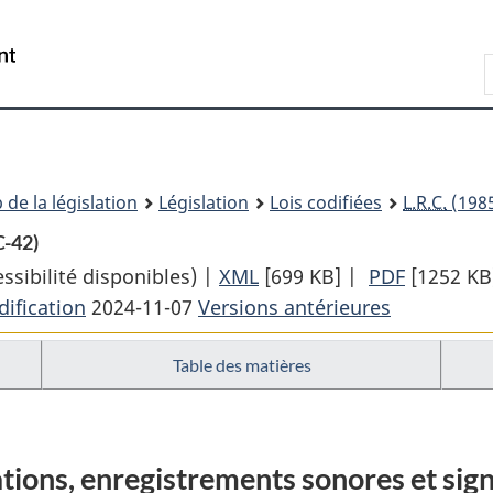
Passer
Passer
Passer
au
à
à
Recherche
contenu
«
la
principal
À
version
propos
HTML
de
simplifiée
ce
 de la législation
Législation
Lois codifiées
L.R.C.
(1985
site
C-42)
sibilité disponibles) |
XML
Texte
[699 KB]
|
PDF
Texte
[1252 KB
ification
2024-11-07
Versions antérieures
complet
complet
:
:
Table des matières
Loi
Loi
sur
sur
le
le
droit
droit
tations, enregistrements sonores et s
d’auteur
d’auteur