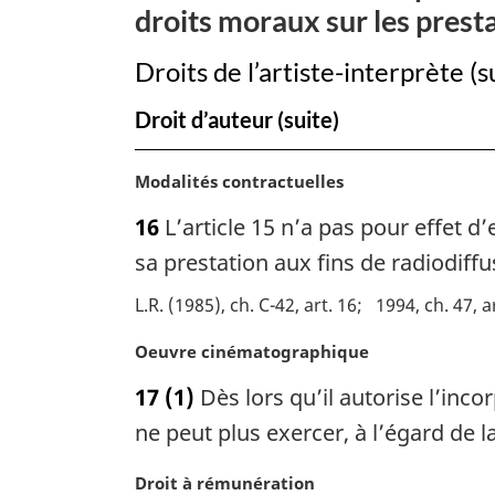
droits moraux sur les presta
Droits de l’artiste-interprète (s
Droit d’auteur (suite)
N
Modalités contractuelles
o
16
L’article 15 n’a pas pour effet d’
t
e
sa prestation aux fins de radiodiffu
m
L.R. (1985), ch. C-42, art. 16
1994, ch. 47, a
a
r
N
Oeuvre cinématographique
g
o
i
17
(1)
Dès lors qu’il autorise l’inc
t
n
e
ne peut plus exercer, à l’égard de l
a
m
l
a
N
Droit à rémunération
e