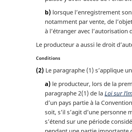
g
i
b)
lorsque l’enregistrement sonor
n
notamment par vente, de l’objet
a
l
à l’étranger avec l’autorisation 
e
:
Le producteur a aussi le droit d’aut
N
Conditions
o
(2)
Le paragraphe (1) s’applique un
t
e
a)
le producteur, lors de la pre
m
a
paragraphe 2(1) de la
Loi sur l’
r
d’un pays partie à la Conventio
g
soit, s’il s’agit d’une personne 
i
n
s’étend sur une période considé
a
pendant une partie importante d