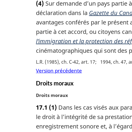
(4)
Sur demande d’un pays partie à 
g
t
i
e
déclaration dans la
Gazette du Can
n
m
avantages conférés par le présent a
a
a
partie à cet accord, ou citoyens c
l
r
e
g
l’immigration et la protection des ré
:
i
cinématographiques qui sont des pr
n
a
L.R. (1985), ch. C-42, art. 17
1994, ch. 47, a
l
Version précédente
e
:
Droits moraux
N
Droits moraux
o
17.1
(1)
Dans les cas visés aux parag
t
e
le droit à l’intégrité de sa presta
m
enregistrement sonore et, à l’égard
a