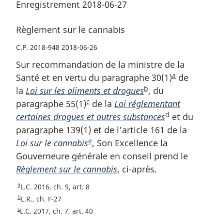
Enregistrement 2018-06-27
Règlement sur le cannabis
C.P. 2018-948 2018-06-26
Sur recommandation de la ministre de la
a
Santé et en vertu du paragraphe 30(1)
N
de
b
la
Loi sur les aliments et drogues
N
, du
o
c
paragraphe 55(1)
N
de la
Loi réglementant
o
t
d
certaines drogues et autres substances
o
t
N
et du
e
paragraphe 139(1) et de l’article 161 de la
t
e
o
d
e
Loi sur le cannabis
e
N
, Son Excellence la
d
t
e
Gouverneure générale en conseil prend le
d
o
e
e
b
Règlement sur le cannabis
e
t
, ci-après.
b
d
a
b
e
a
e
s
a
R
L.C. 2016, ch. 9, art. 8
a
d
s
b
d
e
b
R
L.R., ch. F-27
s
e
d
a
e
t
e
c
R
L.C. 2017, ch. 7, art. 40