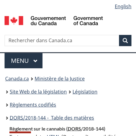
Language
English
Passer
Passer
Passer
au
à
à
selection
contenu
«
la
principal
À
version
propos
HTML
Recherche
R
Rec
de
simplifiée
d
ce
C
Menu
site
MENU
PRINCIPAL
You
Canada.ca
Ministère de la Justice
are
Site Web de la législation
Législation
here:
Règlements codifiés
DORS
/2018-144 - Table des matières
Règlement sur le cannabis (
DORS
/2018-144)