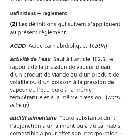
N
Définitions — règlement
o
(2)
Les définitions qui suivent s’appliquent
t
au présent règlement.
e
m
Acide cannabidiolique. (
CBDA
)
ACBD
a
r
Sauf à l’article 102.5, le
activité de l’eau
g
rapport de la pression de vapeur d’eau
i
n
d’un produit de viande ou d’un produit de
a
volaille ou d’un poisson à la pression de
l
vapeur de l’eau pure à la même
e
température et à la même pression. (
water
:
activity
)
Toute substance dont
additif alimentaire
l’adjonction à un aliment ou à du cannabis
comestible a pour effet son incorporation –