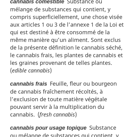
Substance ou
a
l
cannabis comestible
e
t
o
n
a
mélange de substances qui contient, y
l
e
t
o
n
a
compris superficiellement, une chose visée
d
e
t
o
n
aux articles 1 ou 3 de l’annexe 1 de la Loi et
e
d
e
t
o
qui est destiné à être consommé de la
b
e
d
e
t
même manière qu’un aliment. Sont exclus
a
b
e
d
e
s
de la présente définition le cannabis séché,
a
b
e
d
d
s
le cannabis frais, les plantes de cannabis et
a
b
e
e
d
s
a
les graines provenant de telles plantes.
b
p
e
d
s
a
(
edible cannabis
)
a
p
e
d
s
g
a
p
e
Feuille, fleur ou bourgeon
d
cannabis frais
e
g
a
p
e
de cannabis fraîchement récoltés, à
e
g
a
p
l’exclusion de toute matière végétale
e
g
a
pouvant servir à la multiplication du
e
g
cannabis. (
fresh cannabis
)
e
Substance
cannabis pour usage topique
ou mélange de substances qui contient, y