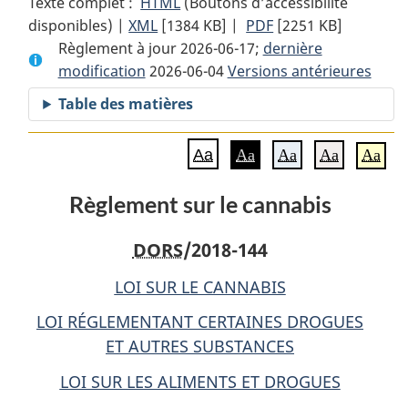
Texte complet :
HTML
Texte
(Boutons d’accessibilité
disponibles) |
XML
Texte
[1384 KB]
complet
|
PDF
Texte
[2251 KB]
Règlement à jour 2026-06-17;
complet
:
dernière
complet
modification
2026-06-04
:
Règlement
Versions antérieures
:
Règlement
sur
Règlement
Table des matières
sur
le
sur
le
cannabis
le
Aa
Aa
Aa
Aa
Aa
cannabis
cannabis
Règlement sur le cannabis
DORS
/2018-144
LOI SUR LE CANNABIS
LOI RÉGLEMENTANT CERTAINES DROGUES
ET AUTRES SUBSTANCES
LOI SUR LES ALIMENTS ET DROGUES