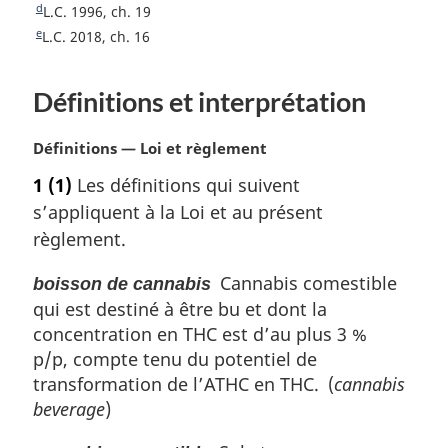
o
t
d
b
e
s
p
e
d
R
L.C. 1996, ch. 19
u
o
t
e
a
p
d
a
e
e
R
L.C. 2018, ch. 16
r
u
o
t
e
p
s
a
e
g
à
r
u
o
t
a
d
g
p
e
l
à
Définitions et interprétation
r
u
o
a
g
e
e
a
l
à
r
u
r
a
l
e
p
g
à
r
N
Définitions — Loi et règlement
é
r
a
l
à
a
e
o
f
1
(1)
Les définitions qui suivent
é
r
a
l
t
g
é
f
é
s’appliquent à la Loi et au présent
r
a
e
e
r
é
f
é
r
m
règlement.
e
r
é
f
é
a
n
e
r
é
f
r
Cannabis comestible
boisson de cannabis
c
n
e
r
é
g
qui est destiné à être bu et dont la
e
c
n
e
r
i
concentration en THC est d’au plus 3 %
d
e
c
n
e
n
e
p/p, compte tenu du potentiel de
d
e
c
n
a
l
e
transformation de l’ATHC en THC. (
cannabis
d
e
c
l
a
l
e
beverage
)
d
e
e
n
a
l
e
d
:
o
n