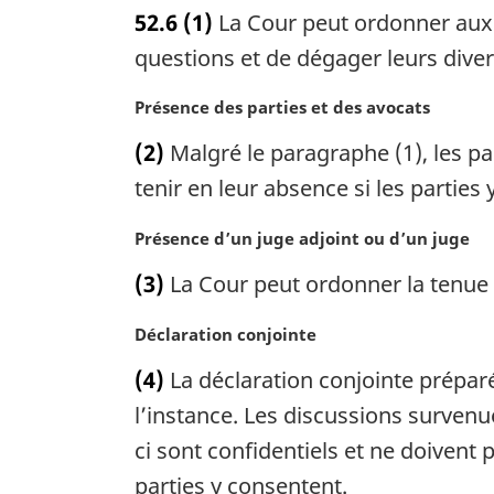
o
e
52.6
(1)
La Cour peut ordonner aux t
t
:
e
questions et de dégager leurs dive
m
a
N
Présence des parties et des avocats
r
o
(2)
Malgré le paragraphe (1), les par
g
t
i
e
tenir en leur absence si les parties
n
m
a
a
N
Présence d’un juge adjoint ou d’un juge
l
r
o
(3)
La Cour peut ordonner la tenue 
e
g
t
:
i
e
N
Déclaration conjointe
n
m
o
a
a
(4)
La déclaration conjointe préparé
t
l
r
e
l’instance. Les discussions survenu
e
g
m
:
i
ci sont confidentiels et ne doivent
a
n
parties y consentent.
r
a