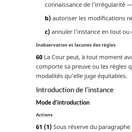
r
connaissance de l’irrégularité — 
e
g
:
i
b)
autoriser les modifications né
n
a
c)
annuler l’instance en tout ou 
l
e
N
Inobservation et lacunes des règles
:
o
60
La Cour peut, à tout moment ava
t
e
comporte sa preuve ou les règles qu
m
modalités qu’elle juge équitables.
a
r
Introduction de l’instance
g
i
Mode d’introduction
n
a
N
Actions
l
o
61
(1)
Sous réserve du paragraphe (4)
e
t