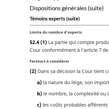
Dispositions générales (suite)
Témoins experts (suite)
N
Limite du nombre d’experts
o
52.4
(1)
La partie qui compte produ
t
e
Cour conformément à l’article 7 de
m
a
N
Facteurs à considérer
r
o
(2)
Dans sa décision la Cour tient 
g
t
i
e
a)
la nature du litige, son import
n
m
a
a
b)
le nombre, la complexité ou l
l
r
e
g
c)
les coûts probables afférents
:
i