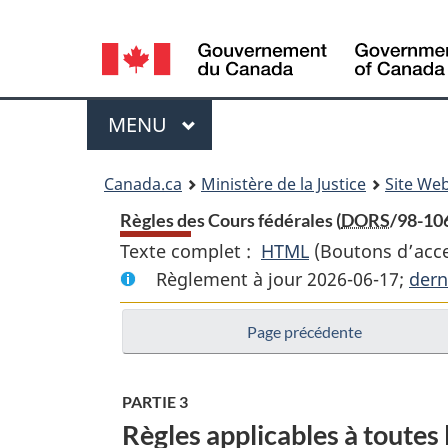
Language
selection
Menu
MENU
PRINCIPAL
You
Canada.ca
Ministère de la Justice
Site Web
are
Règles des Cours fédérales (
DORS
/98-10
Texte complet :
HTML
Texte
(Boutons d’acces
here:
Règlement à jour 2026-06-17;
complet
dern
:
Page précédente
Règles
des
Cours
PARTIE 3
fédérales
Règles applicables à toutes 