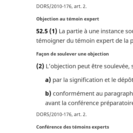
n
DORS/2010-176, art. 2
a
l
N
Objection au témoin expert
e
o
52.5
(1)
La partie à une instance sou
:
t
e
témoigner du témoin expert de la p
m
a
N
Façon de soulever une objection
r
o
(2)
L’objection peut être soulevée, s
g
t
i
e
a)
par la signification et le dép
n
m
a
a
b)
conformément au paragraphe 262
l
r
e
g
avant la conférence préparatoir
:
i
DORS/2010-176, art. 2
n
a
N
Conférence des témoins experts
l