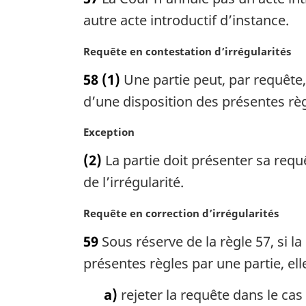
t
i
e
autre acte introductif d’instance.
n
m
a
a
N
Requête en contestation d’irrégularités
l
r
o
58
(1)
Une partie peut, par requête,
e
g
t
:
i
e
d’une disposition des présentes règ
n
m
a
a
N
Exception
l
r
o
(2)
La partie doit présenter sa requ
e
g
t
:
i
e
de l’irrégularité.
n
m
a
a
N
Requête en correction d’irrégularités
l
r
o
59
Sous réserve de la règle 57, si l
e
g
t
:
i
e
présentes règles par une partie, el
n
m
a
a
a)
rejeter la requête dans le cas
l