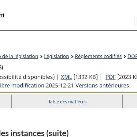
Passer
Passer
Passer
au
à
à
Recherche
contenu
«
la
principal
À
version
propos
HTML
de
simplifiée
ce
 de la législation
Législation
Règlements codifiés
DO
site
6)
sibilité disponibles) |
XML
Texte
[1392 KB]
|
PDF
Texte
[2023 K
ière modification
2025-12-21
complet
Versions antérieures
complet
:
:
Table des matières
Règles
Règles
des
des
Cours
Cours
fédérales
fédérale
les instances (suite)