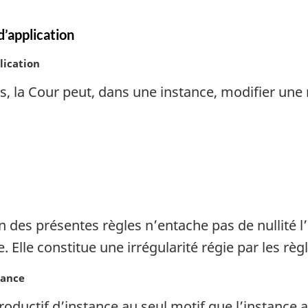
d’application
lication
, la Cour peut, dans une instance, modifier une
n des présentes règles n’entache pas de nullité 
 Elle constitue une irrégularité régie par les règl
tance
oductif d’instance au seul motif que l’instance a