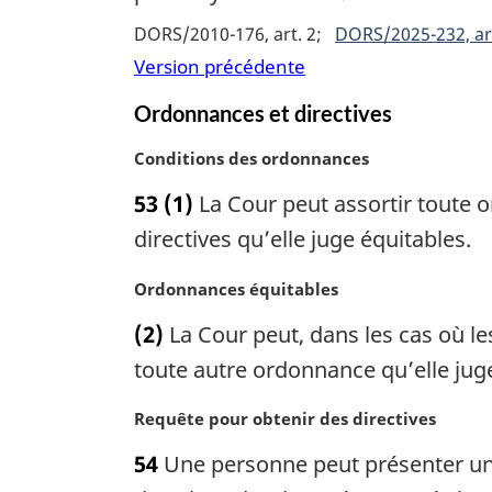
g
l
DORS/2010-176, art. 2
DORS/2025-232, ar
i
e
Version précédente
n
:
a
Ordonnances et directives
l
e
N
Conditions des ordonnances
:
o
53
(1)
La Cour peut assortir toute o
t
e
directives qu’elle juge équitables.
m
a
N
Ordonnances équitables
r
o
(2)
La Cour peut, dans les cas où le
g
t
i
e
toute autre ordonnance qu’elle juge
n
m
a
a
N
Requête pour obtenir des directives
l
r
o
54
Une personne peut présenter une
e
g
t
:
i