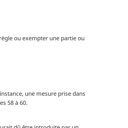
 règle ou exempter une partie ou
l’instance, une mesure prise dans
es 58 à 60.
urait dû être introduite par un