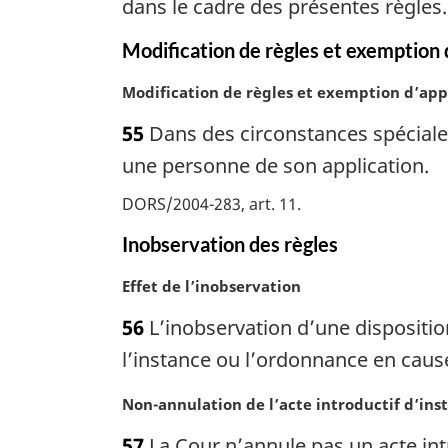
e
dans le cadre des présentes règles.
n
m
a
a
Modification de règles et exemption 
l
r
e
N
Modification de règles et exemption d’app
g
:
o
i
55
Dans des circonstances spéciales
t
n
e
une personne de son application.
a
m
l
DORS/2004-283, art. 11
a
e
r
:
Inobservation des règles
g
i
N
Effet de l’inobservation
n
o
a
56
L’inobservation d’une dispositio
t
l
e
l’instance ou l’ordonnance en cause.
e
m
:
a
N
Non-annulation de l’acte introductif d’ins
r
o
57
La Cour n’annule pas un acte intr
g