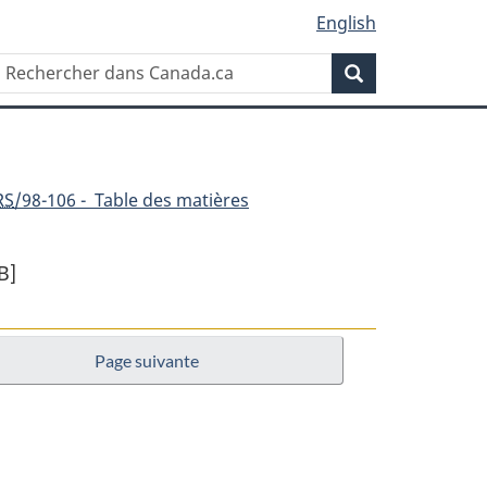
English
Rechercher
Recherche
dans
Canada.ca
RS
/98-106 - Table des matières
B]
Page suivante
s